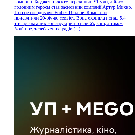
компанії. Бюджет проєкту перевищив $1 млн, а його
головним героєм став засновник компанії Артур Михно.
Про це повідомляє Forbes Ukraine. Кампанію
присвятили 20-річчю сервісу. Вона охопила понад 5,4
тис. рекламних конструкцій по всій Україні, а також
YouTube, телебачення, радіо (...)