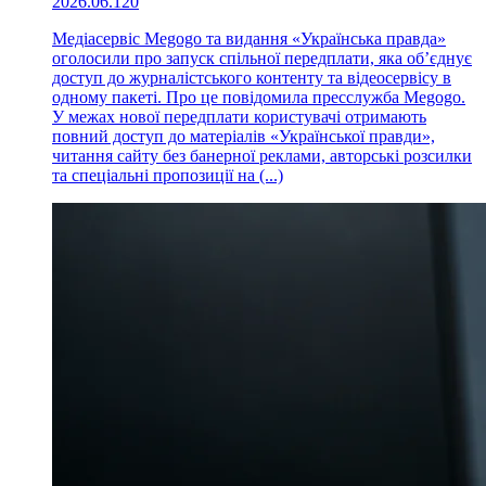
2026.06.12
0
Медіасервіс Megogo та видання «Українська правда»
оголосили про запуск спільної передплати, яка об’єднує
доступ до журналістського контенту та відеосервісу в
одному пакеті. Про це повідомила пресслужба Megogo.
У межах нової передплати користувачі отримають
повний доступ до матеріалів «Української правди»,
читання сайту без банерної реклами, авторські розсилки
та спеціальні пропозиції на (...)