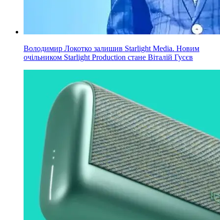
Володимир Локотко залишив Starlight Media. Новим
очільником Starlight Production стане Віталій Гусєв