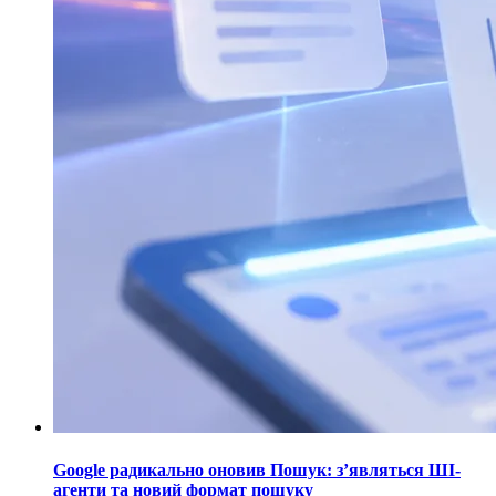
Google радикально оновив Пошук: з’являться ШІ-
агенти та новий формат пошуку