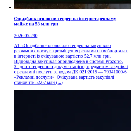
Ощадбанк оголосив тендер на інтернет-рекламу
майже на 53 млн грн
2026.05.29
0
АТ «Ощадбанк» оголосило тендер на закупівлю
рекламних послуг з розміщення реклами на вебпорталах
в інтернеті із очікуваною вартістю 52,7 млн грн.
Відповідна закупівля оприлюднена в системі Prozorro.
Згідно з тендерною документацією, предметом закупівлі
є рекламні послуги за кодом ДК 021:2015 — 79341000-6
«Рекламні послуги». Очікувана вартість закупівлі
становить 52,67 млн (...)