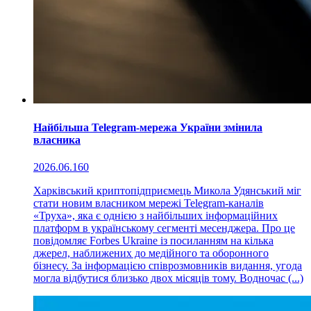
Найбільша Telegram-мережа України змінила
власника
2026.06.16
0
Харківський криптопідприємець Микола Удянський міг
стати новим власником мережі Telegram-каналів
«Труха», яка є однією з найбільших інформаційних
платформ в українському сегменті месенджера. Про це
повідомляє Forbes Ukraine із посиланням на кілька
джерел, наближених до медійного та оборонного
бізнесу. За інформацією співрозмовників видання, угода
могла відбутися близько двох місяців тому. Водночас (...)