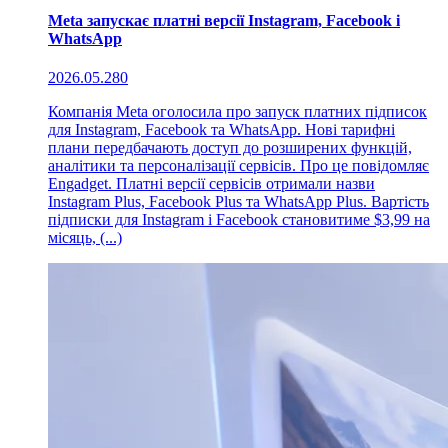
Meta запускає платні версії Instagram, Facebook і
WhatsApp
2026.05.28
0
Компанія Meta оголосила про запуск платних підписок
для Instagram, Facebook та WhatsApp. Нові тарифні
плани передбачають доступ до розширених функцій,
аналітики та персоналізації сервісів. Про це повідомляє
Engadget. Платні версії сервісів отримали назви
Instagram Plus, Facebook Plus та WhatsApp Plus. Вартість
підписки для Instagram і Facebook становитиме $3,99 на
місяць, (...)