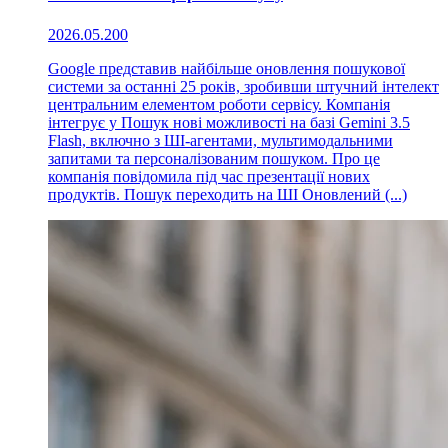
2026.05.20
0
Google представив найбільше оновлення пошукової
системи за останні 25 років, зробивши штучний інтелект
центральним елементом роботи сервісу. Компанія
інтегрує у Пошук нові можливості на базі Gemini 3.5
Flash, включно з ШІ-агентами, мультимодальними
запитами та персоналізованим пошуком. Про це
компанія повідомила під час презентації нових
продуктів. Пошук переходить на ШІ Оновлений (...)