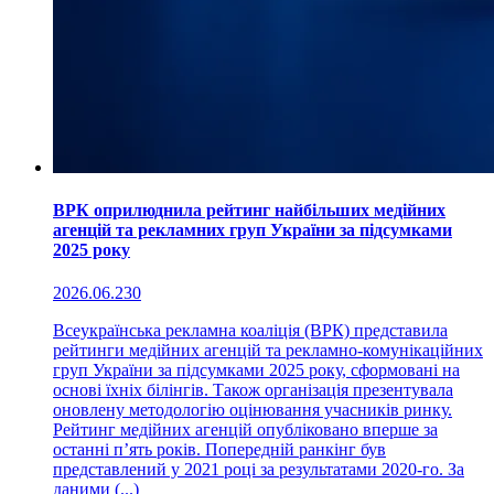
ВРК оприлюднила рейтинг найбільших медійних
агенцій та рекламних груп України за підсумками
2025 року
2026.06.23
0
Всеукраїнська рекламна коаліція (ВРК) представила
рейтинги медійних агенцій та рекламно-комунікаційних
груп України за підсумками 2025 року, сформовані на
основі їхніх білінгів. Також організація презентувала
оновлену методологію оцінювання учасників ринку.
Рейтинг медійних агенцій опубліковано вперше за
останні п’ять років. Попередній ранкінг був
представлений у 2021 році за результатами 2020-го. За
даними (...)