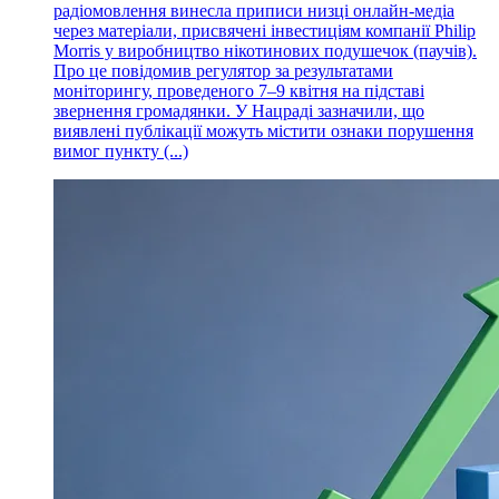
радіомовлення винесла приписи низці онлайн-медіа
через матеріали, присвячені інвестиціям компанії Philip
Morris у виробництво нікотинових подушечок (паучів).
Про це повідомив регулятор за результатами
моніторингу, проведеного 7–9 квітня на підставі
звернення громадянки. У Нацраді зазначили, що
виявлені публікації можуть містити ознаки порушення
вимог пункту (...)