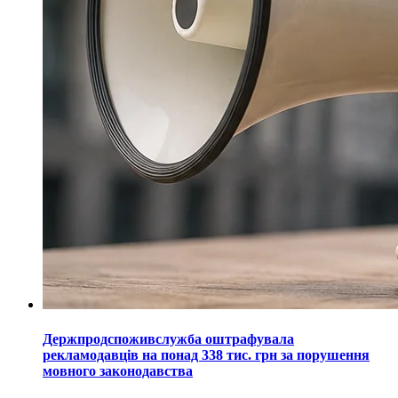
Держпродспоживслужба оштрафувала
рекламодавців на понад 338 тис. грн за порушення
мовного законодавства