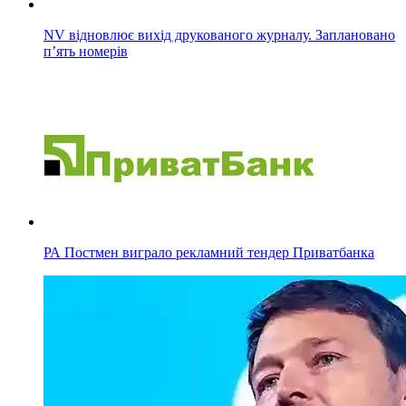
NV відновлює вихід друкованого журналу. Заплановано
п’ять номерів
РА Постмен виграло рекламний тендер Приватбанка