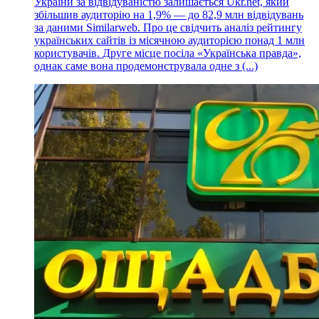
України за відвідуваністю залишається Ukr.net, який
збільшив аудиторію на 1,9% — до 82,9 млн відвідувань
за даними Similarweb. Про це свідчить аналіз рейтингу
українських сайтів із місячною аудиторією понад 1 млн
користувачів. Друге місце посіла «Українська правда»,
однак саме вона продемонструвала одне з (...)