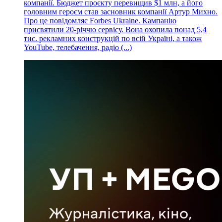
компанії. Бюджет проєкту перевищив $1 млн, а його
головним героєм став засновник компанії Артур Михно.
Про це повідомляє Forbes Ukraine. Кампанію
присвятили 20-річчю сервісу. Вона охопила понад 5,4
тис. рекламних конструкцій по всій Україні, а також
YouTube, телебачення, радіо (...)