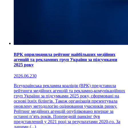
ВРК оприлюднила рейтинг найбільших медійних
агенцій та рекламних груп України за підсумками
2025 року
2026.06.23
0
Всеукраїнська рекламна коаліція (ВРК) представила
рейтинги медійних агенцій та рекламно-комунікаційних
груп України за підсумками 2025 року, сформовані на
основі їхніх білінгів. Також організація презентувала
оновлену методологію оцінювання учасників ринку.
Рейтинг медійних агенцій опубліковано вперше за
останні п’ять років. Попередній ранкінг був
представлений у 2021 році за результатами 2020-го. За
даними (...)