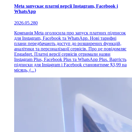
Meta запускає платні версії Instagram, Facebook і
WhatsApp
2026.05.28
0
Компанія Meta оголосила про запуск платних підписок
для Instagram, Facebook та WhatsApp. Нові тарифні
плани передбачають доступ до розширених функцій,
аналітики та персоналізації сервісів. Про це повідомляє
Engadget. Платні версії сервісів отримали назви
Instagram Plus, Facebook Plus та WhatsApp Plus. Вартість
підписки для Instagram і Facebook становитиме $3,99 на
місяць, (...)