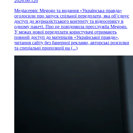
2026.06.12
0
Медіасервіс Megogo та видання «Українська правда»
оголосили про запуск спільної передплати, яка об’єднує
доступ до журналістського контенту та відеосервісу в
одному пакеті. Про це повідомила пресслужба Megogo.
У межах нової передплати користувачі отримають
повний доступ до матеріалів «Української правди»,
читання сайту без банерної реклами, авторські розсилки
та спеціальні пропозиції на (...)