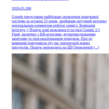
2026.05.20
0
Google представив найбільше оновлення пошукової
системи за останні 25 років, зробивши штучний інтелект
центральним елементом роботи сервісу. Компанія
інтегрує у Пошук нові можливості на базі Gemini 3.5
Flash, включно з ШІ-агентами, мультимодальними
запитами та персоналізованим пошуком. Про це
компанія повідомила під час презентації нових
продуктів. Пошук переходить на ШІ Оновлений (...)