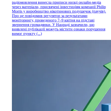
радіомовлення винесла приписи низці онлайн-медіа
через матеріали, присвячені інвестиціям компанії Philip
Morris у виробництво нікотинових подушечок (паучів).
Про це повідомив регулятор за результатами
моніторингу, проведеного 7–9 квітня на підставі
звернення громадянки. У Нацраді зазначили, що
виявлені публікації можуть містити ознаки порушення
вимог пункту (...)