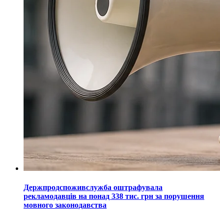
Держпродспоживслужба оштрафувала
рекламодавців на понад 338 тис. грн за порушення
мовного законодавства