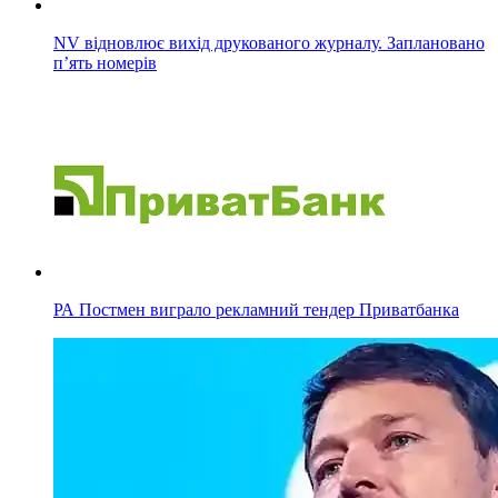
NV відновлює вихід друкованого журналу. Заплановано
п’ять номерів
РА Постмен виграло рекламний тендер Приватбанка