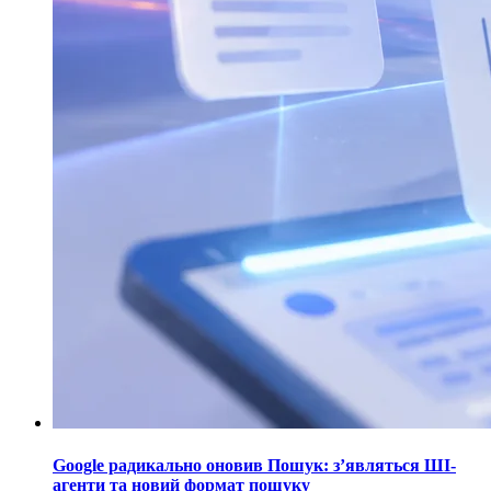
Google радикально оновив Пошук: з’являться ШІ-
агенти та новий формат пошуку