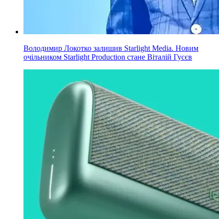
Володимир Локотко залишив Starlight Media. Новим
очільником Starlight Production стане Віталій Гусєв