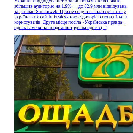
України за відвідуваністю залишається Ukr.net, який
збільшив аудиторію на 1,9% — до 82,9 млн відвідувань
за даними Similarweb. Про це свідчить аналіз рейтингу
українських сайтів із місячною аудиторією понад 1 млн
користувачів. Друге місце посіла «Українська правда»,
однак саме вона продемонструвала одне з (...)