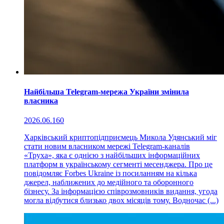
Найбільша Telegram-мережа України змінила
власника
2026.06.16
0
Харківський криптопідприємець Микола Удянський міг
стати новим власником мережі Telegram-каналів
«Труха», яка є однією з найбільших інформаційних
платформ в українському сегменті месенджера. Про це
повідомляє Forbes Ukraine із посиланням на кілька
джерел, наближених до медійного та оборонного
бізнесу. За інформацією співрозмовників видання, угода
могла відбутися близько двох місяців тому. Водночас (...)