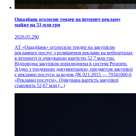
Ощадбанк оголосив тендер на інтернет-рекламу
майже на 53 млн грн
2026.05.29
0
АТ «Ощадбанк» оголосило тендер на закупівлю
рекламних послуг з розміщення реклами на вебпорталах
в інтернеті із очікуваною вартістю 52,7 млн грн.
Відповідна закупівля оприлюднена в системі Prozorro.
Згідно з тендерною документацією, предметом закупівлі
є рекламні послуги за кодом ДК 021:2015 — 79341000-6
«Рекламні послуги». Очікувана вартість закупівлі
становить 52,67 млн (...)