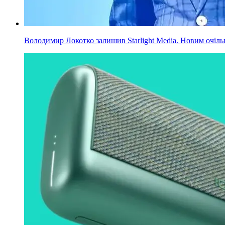
Володимир Локотко залишив Starlight Media. Новим очільни