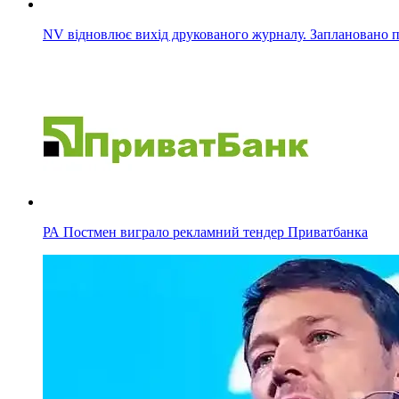
NV відновлює вихід друкованого журналу. Заплановано п
РА Постмен виграло рекламний тендер Приватбанка