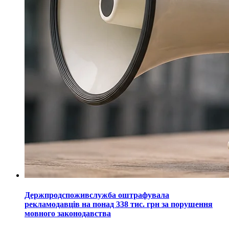
Держпродспоживслужба оштрафувала
рекламодавців на понад 338 тис. грн за порушення
мовного законодавства