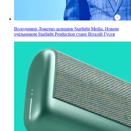
Володимир Локотко залишив Starlight Media. Новим
очільником Starlight Production стане Віталій Гусєв