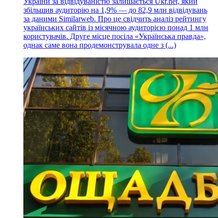
України за відвідуваністю залишається Ukr.net, який
збільшив аудиторію на 1,9% — до 82,9 млн відвідувань
за даними Similarweb. Про це свідчить аналіз рейтингу
українських сайтів із місячною аудиторією понад 1 млн
користувачів. Друге місце посіла «Українська правда»,
однак саме вона продемонструвала одне з (...)