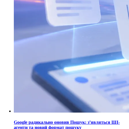
Google радикально оновив Пошук: з’являться ШІ-
агенти та новий формат пошуку