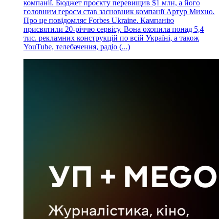
компанії. Бюджет проєкту перевищив $1 млн, а його
головним героєм став засновник компанії Артур Михно.
Про це повідомляє Forbes Ukraine. Кампанію
присвятили 20-річчю сервісу. Вона охопила понад 5,4
тис. рекламних конструкцій по всій Україні, а також
YouTube, телебачення, радіо (...)