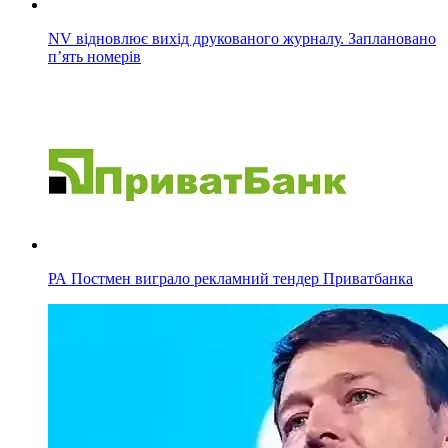
NV відновлює вихід друкованого журналу. Заплановано
п’ять номерів
РА Постмен виграло рекламний тендер Приватбанка