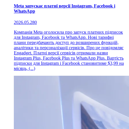
Meta запускає платні версії Instagram, Facebook і
WhatsApp
2026.05.28
0
Компанія Meta оголосила про запуск платних підписок
для Instagram, Facebook та WhatsApp. Нові тарифні
плани передбачають доступ до розширених функцій,
аналітики та персоналізації сервісів. Про це повідомляє
Engadget. Платні версії сервісів отримали назви
Instagram Plus, Facebook Plus та WhatsApp Plus. Вартість
підписки для Instagram і Facebook становитиме $3,99 на
місяць, (...)