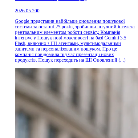
2026.05.20
0
Google представив найбільше оновлення пошукової
системи за останні 25 років, зробивши штучний інтелект
центральним елементом роботи сервісу. Компанія
інтегрує у Пошук нові можливості на базі Gemini 3.5
Flash, включно з ШІ-агентами, мультимодальними
запитами та персоналізованим пошуком. Про це
компанія повідомила під час презентації нових
продуктів. Пошук переходить на ШІ Оновлений (...)