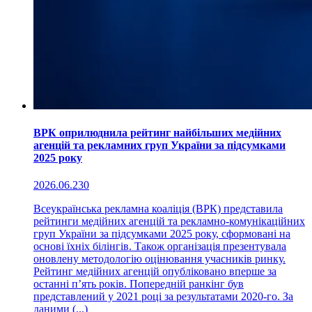
ВРК оприлюднила рейтинг найбільших медійних
агенцій та рекламних груп України за підсумками
2025 року
2026.06.23
0
Всеукраїнська рекламна коаліція (ВРК) представила
рейтинги медійних агенцій та рекламно-комунікаційних
груп України за підсумками 2025 року, сформовані на
основі їхніх білінгів. Також організація презентувала
оновлену методологію оцінювання учасників ринку.
Рейтинг медійних агенцій опубліковано вперше за
останні п’ять років. Попередній ранкінг був
представлений у 2021 році за результатами 2020-го. За
даними (...)