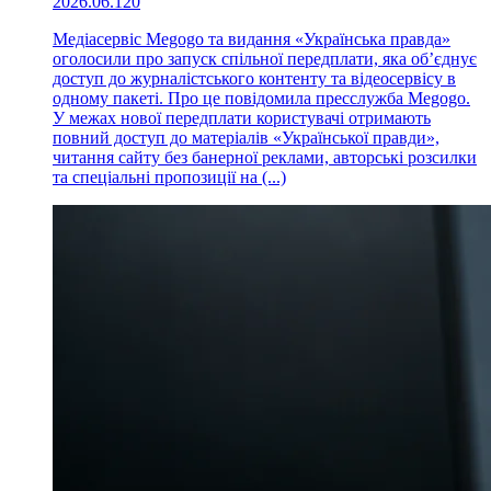
2026.06.12
0
Медіасервіс Megogo та видання «Українська правда»
оголосили про запуск спільної передплати, яка об’єднує
доступ до журналістського контенту та відеосервісу в
одному пакеті. Про це повідомила пресслужба Megogo.
У межах нової передплати користувачі отримають
повний доступ до матеріалів «Української правди»,
читання сайту без банерної реклами, авторські розсилки
та спеціальні пропозиції на (...)