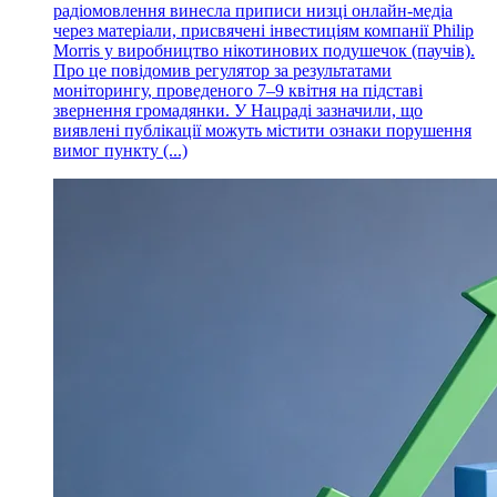
радіомовлення винесла приписи низці онлайн-медіа
через матеріали, присвячені інвестиціям компанії Philip
Morris у виробництво нікотинових подушечок (паучів).
Про це повідомив регулятор за результатами
моніторингу, проведеного 7–9 квітня на підставі
звернення громадянки. У Нацраді зазначили, що
виявлені публікації можуть містити ознаки порушення
вимог пункту (...)