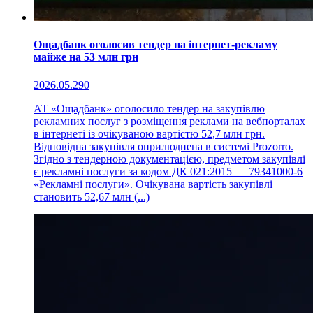
Ощадбанк оголосив тендер на інтернет-рекламу
майже на 53 млн грн
2026.05.29
0
АТ «Ощадбанк» оголосило тендер на закупівлю
рекламних послуг з розміщення реклами на вебпорталах
в інтернеті із очікуваною вартістю 52,7 млн грн.
Відповідна закупівля оприлюднена в системі Prozorro.
Згідно з тендерною документацією, предметом закупівлі
є рекламні послуги за кодом ДК 021:2015 — 79341000-6
«Рекламні послуги». Очікувана вартість закупівлі
становить 52,67 млн (...)