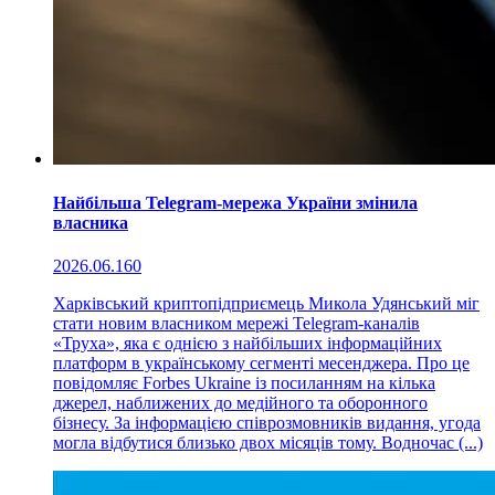
Найбільша Telegram-мережа України змінила
власника
2026.06.16
0
Харківський криптопідприємець Микола Удянський міг
стати новим власником мережі Telegram-каналів
«Труха», яка є однією з найбільших інформаційних
платформ в українському сегменті месенджера. Про це
повідомляє Forbes Ukraine із посиланням на кілька
джерел, наближених до медійного та оборонного
бізнесу. За інформацією співрозмовників видання, угода
могла відбутися близько двох місяців тому. Водночас (...)