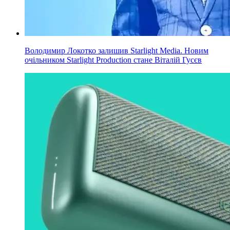
Володимир Локотко залишив Starlight Media. Новим
очільником Starlight Production стане Віталій Гусєв