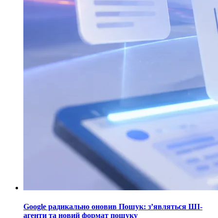
Google радикально оновив Пошук: з’являться ШІ-
агенти та новий формат пошуку