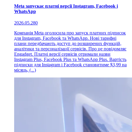
Meta запускає платні версії Instagram, Facebook і
WhatsApp
2026.05.28
0
Компанія Meta оголосила про запуск платних підписок
для Instagram, Facebook та WhatsApp. Нові тарифні
плани передбачають доступ до розширених функцій,
аналітики та персоналізації сервісів. Про це повідомляє
Engadget. Платні версії сервісів отримали назви
Instagram Plus, Facebook Plus та WhatsApp Plus. Вартість
підписки для Instagram і Facebook становитиме $3,99 на
місяць, (...)