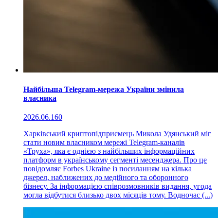
Найбільша Telegram-мережа України змінила
власника
2026.06.16
0
Харківський криптопідприємець Микола Удянський міг
стати новим власником мережі Telegram-каналів
«Труха», яка є однією з найбільших інформаційних
платформ в українському сегменті месенджера. Про це
повідомляє Forbes Ukraine із посиланням на кілька
джерел, наближених до медійного та оборонного
бізнесу. За інформацією співрозмовників видання, угода
могла відбутися близько двох місяців тому. Водночас (...)