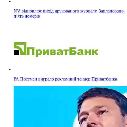
NV відновлює вихід друкованого журналу. Заплановано
п’ять номерів
РА Постмен виграло рекламний тендер Приватбанка