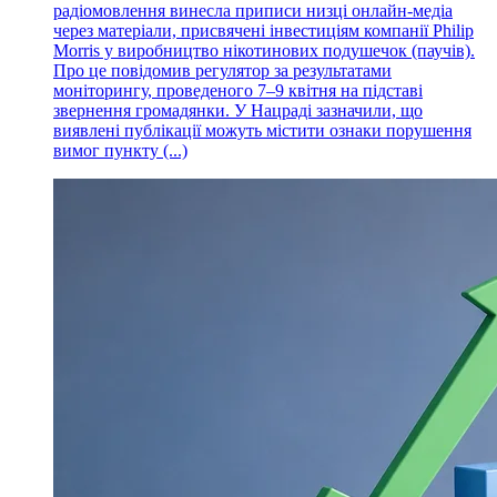
радіомовлення винесла приписи низці онлайн-медіа
через матеріали, присвячені інвестиціям компанії Philip
Morris у виробництво нікотинових подушечок (паучів).
Про це повідомив регулятор за результатами
моніторингу, проведеного 7–9 квітня на підставі
звернення громадянки. У Нацраді зазначили, що
виявлені публікації можуть містити ознаки порушення
вимог пункту (...)