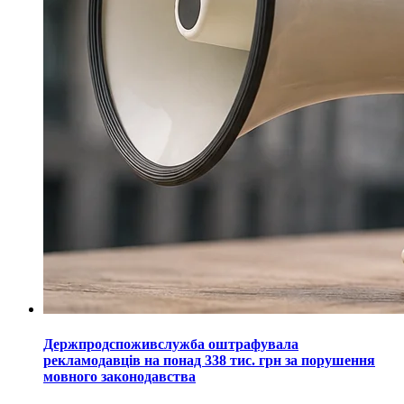
Держпродспоживслужба оштрафувала
рекламодавців на понад 338 тис. грн за порушення
мовного законодавства