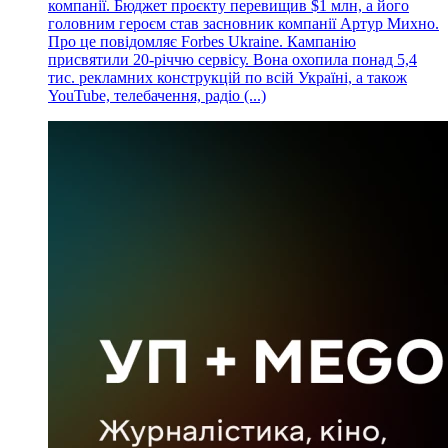
компанії. Бюджет проєкту перевищив $1 млн, а його
головним героєм став засновник компанії Артур Михно.
Про це повідомляє Forbes Ukraine. Кампанію
присвятили 20-річчю сервісу. Вона охопила понад 5,4
тис. рекламних конструкцій по всій Україні, а також
YouTube, телебачення, радіо (...)