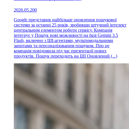
2026.05.20
0
Google представив найбільше оновлення пошукової
системи за останні 25 років, зробивши штучний інтелект
центральним елементом роботи сервісу. Компанія
інтегрує у Пошук нові можливості на базі Gemini 3.5
Flash, включно з ШІ-агентами, мультимодальними
запитами та персоналізованим пошуком. Про це
компанія повідомила під час презентації нових
продуктів. Пошук переходить на ШІ Оновлений (...)