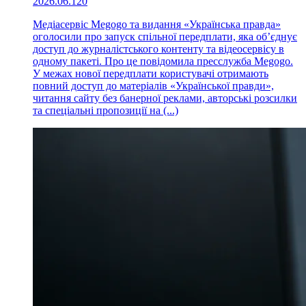
2026.06.12
0
Медіасервіс Megogo та видання «Українська правда»
оголосили про запуск спільної передплати, яка об’єднує
доступ до журналістського контенту та відеосервісу в
одному пакеті. Про це повідомила пресслужба Megogo.
У межах нової передплати користувачі отримають
повний доступ до матеріалів «Української правди»,
читання сайту без банерної реклами, авторські розсилки
та спеціальні пропозиції на (...)