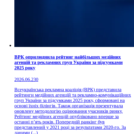
ВРК оприлюднила рейтинг найбільших медійних
агенцій та рекламних груп України за підсумками
2025 року
2026.06.23
0
Всеукраїнська рекламна коаліція (ВРК) представила
рейтинги медійних агенцій та рекламно-комунікаційних
груп України за підсумками 2025 року, сформовані на
основі їхніх білінгів. Також організація презентувала
оновлену методологію оцінювання учасників ринку.
Рейтинг медійних агенцій опубліковано вперше за
останні п’ять років. Попередній ранкінг був
представлений у 2021 році за результатами 2020-го. За
даними (...)