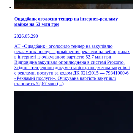
Ощадбанк оголосив тендер на інтернет-рекламу
майже на 53 млн грн
2026.05.29
0
АТ «Ощадбанк» оголосило тендер на закупівлю
рекламних послуг з розміщення реклами на вебпорталах
в інтернеті із очікуваною вартістю 52,7 млн грн.
Відповідна закупівля оприлюднена в системі Prozorro.
Згідно з тендерною документацією, предметом закупівлі
є рекламні послуги за кодом ДК 021:2015 — 79341000-6
«Рекламні послуги». Очікувана вартість закупівлі
становить 52,67 млн (...)