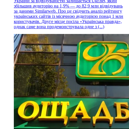
України за відвідуваністю залишається Ukr.net, який
збільшив аудиторію на 1,9% — до 82,9 млн відвідувань
за даними Similarweb. Про це свідчить аналіз рейтингу
українських сайтів із місячною аудиторією понад 1 млн
користувачів. Друге місце посіла «Українська правда»,
однак саме вона продемонструвала одне з (...)