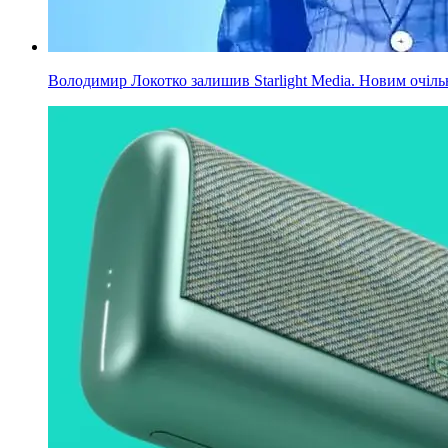
Володимир Локотко залишив Starlight Media. Новим очільни