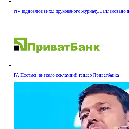
NV відновлює вихід друкованого журналу. Заплановано п
РА Постмен виграло рекламний тендер Приватбанка