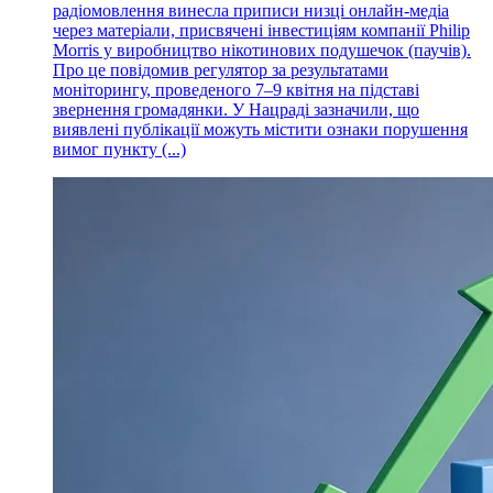
радіомовлення винесла приписи низці онлайн-медіа
через матеріали, присвячені інвестиціям компанії Philip
Morris у виробництво нікотинових подушечок (паучів).
Про це повідомив регулятор за результатами
моніторингу, проведеного 7–9 квітня на підставі
звернення громадянки. У Нацраді зазначили, що
виявлені публікації можуть містити ознаки порушення
вимог пункту (...)