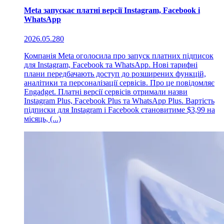
Meta запускає платні версії Instagram, Facebook і
WhatsApp
2026.05.28
0
Компанія Meta оголосила про запуск платних підписок
для Instagram, Facebook та WhatsApp. Нові тарифні
плани передбачають доступ до розширених функцій,
аналітики та персоналізації сервісів. Про це повідомляє
Engadget. Платні версії сервісів отримали назви
Instagram Plus, Facebook Plus та WhatsApp Plus. Вартість
підписки для Instagram і Facebook становитиме $3,99 на
місяць, (...)