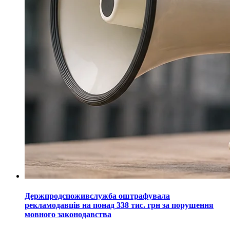
Держпродспоживслужба оштрафувала
рекламодавців на понад 338 тис. грн за порушення
мовного законодавства