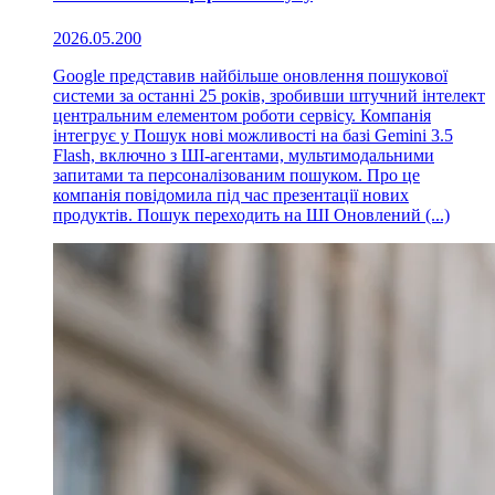
2026.05.20
0
Google представив найбільше оновлення пошукової
системи за останні 25 років, зробивши штучний інтелект
центральним елементом роботи сервісу. Компанія
інтегрує у Пошук нові можливості на базі Gemini 3.5
Flash, включно з ШІ-агентами, мультимодальними
запитами та персоналізованим пошуком. Про це
компанія повідомила під час презентації нових
продуктів. Пошук переходить на ШІ Оновлений (...)