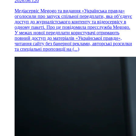
2026.06.12
0
Медіасервіс Megogo та видання «Українська правда»
оголосили про запуск спільної передплати, яка об’єднує
доступ до журналістського контенту та відеосервісу в
одному пакеті. Про це повідомила пресслужба Megogo.
У межах нової передплати користувачі отримають
повний доступ до матеріалів «Української правди»,
читання сайту без банерної реклами, авторські розсилки
та спеціальні пропозиції на (...)