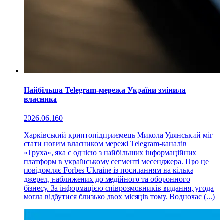
Найбільша Telegram-мережа України змінила
власника
2026.06.16
0
Харківський криптопідприємець Микола Удянський міг
стати новим власником мережі Telegram-каналів
«Труха», яка є однією з найбільших інформаційних
платформ в українському сегменті месенджера. Про це
повідомляє Forbes Ukraine із посиланням на кілька
джерел, наближених до медійного та оборонного
бізнесу. За інформацією співрозмовників видання, угода
могла відбутися близько двох місяців тому. Водночас (...)