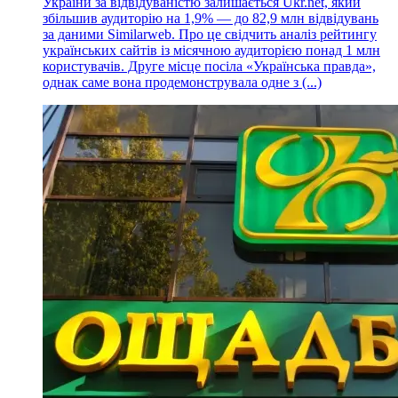
України за відвідуваністю залишається Ukr.net, який
збільшив аудиторію на 1,9% — до 82,9 млн відвідувань
за даними Similarweb. Про це свідчить аналіз рейтингу
українських сайтів із місячною аудиторією понад 1 млн
користувачів. Друге місце посіла «Українська правда»,
однак саме вона продемонструвала одне з (...)