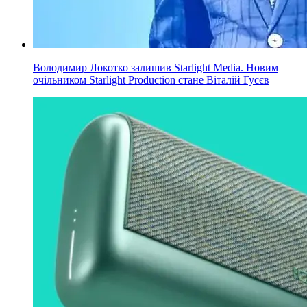
Володимир Локотко залишив Starlight Media. Новим
очільником Starlight Production стане Віталій Гусєв