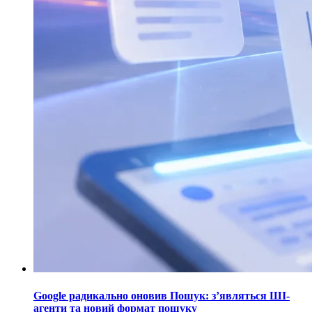
Google радикально оновив Пошук: з’являться ШІ-
агенти та новий формат пошуку