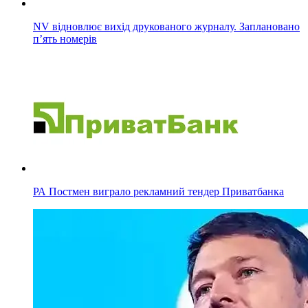
NV відновлює вихід друкованого журналу. Заплановано
п’ять номерів
РА Постмен виграло рекламний тендер Приватбанка