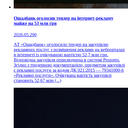
Ощадбанк оголосив тендер на інтернет-рекламу
майже на 53 млн грн
2026.05.29
0
АТ «Ощадбанк» оголосило тендер на закупівлю
рекламних послуг з розміщення реклами на вебпорталах
в інтернеті із очікуваною вартістю 52,7 млн грн.
Відповідна закупівля оприлюднена в системі Prozorro.
Згідно з тендерною документацією, предметом закупівлі
є рекламні послуги за кодом ДК 021:2015 — 79341000-6
«Рекламні послуги». Очікувана вартість закупівлі
становить 52,67 млн (...)