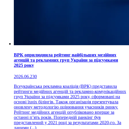
ВРК оприлюднила рейтинг найбільших медійних
агенцій та рекламних груп України за підсумками
2025 року
2026.06.23
0
Всеукраїнська рекламна коаліція (ВРК) представила
рейтинги медійних агенцій та рекламно-комунікаційних
груп України за підсумками 2025 року, сформовані на
основі їхніх білінгів. Також організація презентувала
оновлену методологію оцінювання учасників ринку.
Рейтинг медійних агенцій опубліковано вперше за
останні п’ять років. Попередній ранкінг був
представлений у 2021 році за результатами 2020-го. За
даними (...)