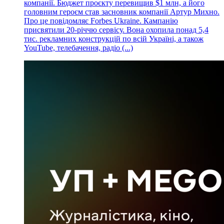
компанії. Бюджет проєкту перевищив $1 млн, а його
головним героєм став засновник компанії Артур Михно.
Про це повідомляє Forbes Ukraine. Кампанію
присвятили 20-річчю сервісу. Вона охопила понад 5,4
тис. рекламних конструкцій по всій Україні, а також
YouTube, телебачення, радіо (...)