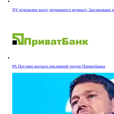
NV відновлює вихід друкованого журналу. Заплановано п
РА Постмен виграло рекламний тендер Приватбанка