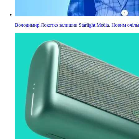
Володимир Локотко залишив Starlight Media. Новим очільни