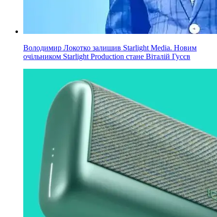
Володимир Локотко залишив Starlight Media. Новим
очільником Starlight Production стане Віталій Гусєв