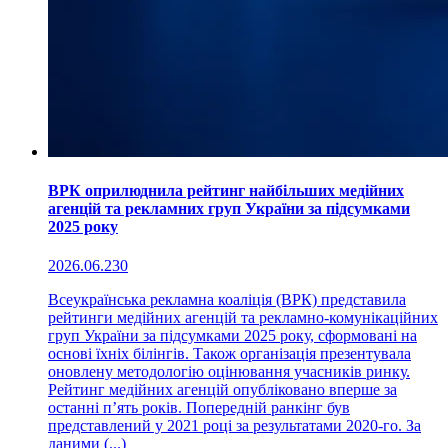
ВРК оприлюднила рейтинг найбільших медійних
агенцій та рекламних груп України за підсумками
2025 року
2026.06.23
0
Всеукраїнська рекламна коаліція (ВРК) представила
рейтинги медійних агенцій та рекламно-комунікаційних
груп України за підсумками 2025 року, сформовані на
основі їхніх білінгів. Також організація презентувала
оновлену методологію оцінювання учасників ринку.
Рейтинг медійних агенцій опубліковано вперше за
останні п’ять років. Попередній ранкінг був
представлений у 2021 році за результатами 2020-го. За
даними (...)