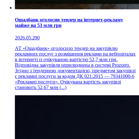
Ощадбанк оголосив тендер на інтернет-рекламу
майже на 53 млн грн
2026.05.29
0
АТ «Ощадбанк» оголосило тендер на закупівлю
рекламних послуг з розміщення реклами на вебпорталах
в інтернеті із очікуваною вартістю 52,7 млн грн.
Відповідна закупівля оприлюднена в системі Prozorro.
Згідно з тендерною документацією, предметом закупівлі
є рекламні послуги за кодом ДК 021:2015 — 79341000-6
«Рекламні послуги». Очікувана вартість закупівлі
становить 52,67 млн (...)