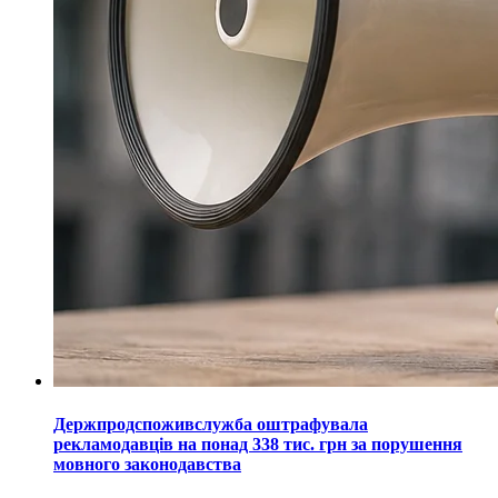
Держпродспоживслужба оштрафувала
рекламодавців на понад 338 тис. грн за порушення
мовного законодавства