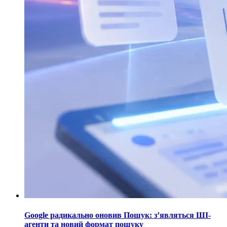
Google радикально оновив Пошук: з’являться ШІ-
агенти та новий формат пошуку