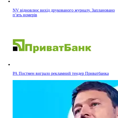
NV відновлює вихід друкованого журналу. Заплановано
п’ять номерів
РА Постмен виграло рекламний тендер Приватбанка