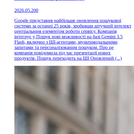
2026.05.20
0
Google представив найбільше оновлення пошукової
системи за останні 25 років, зробивши штучний інтелект
центральним елементом роботи сервісу. Компанія
інтегрує у Пошук нові можливості на базі Gemini 3.5
Flash, включно з ШІ-агентами, мультимодальними
запитами та персоналізованим пошуком. Про це
компанія повідомила під час презентації нових
продуктів. Пошук переходить на ШІ Оновлений (...)