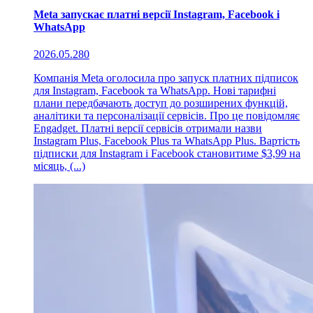
Meta запускає платні версії Instagram, Facebook і
WhatsApp
2026.05.28
0
Компанія Meta оголосила про запуск платних підписок
для Instagram, Facebook та WhatsApp. Нові тарифні
плани передбачають доступ до розширених функцій,
аналітики та персоналізації сервісів. Про це повідомляє
Engadget. Платні версії сервісів отримали назви
Instagram Plus, Facebook Plus та WhatsApp Plus. Вартість
підписки для Instagram і Facebook становитиме $3,99 на
місяць, (...)