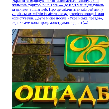
України за відвідуваністю залишається Ukr.net, який
збільшив аудиторію на 1,9% — до 82,9 млн відвідувань
за даними Similarweb. Про це свідчить аналіз рейтингу
українських сайтів із місячною аудиторією понад 1 млн
користувачів. Друге місце посіла «Українська правда»,
однак саме вона продемонструвала одне з (...)