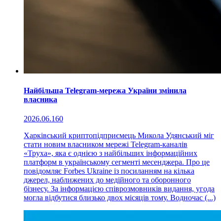
Найбільша Telegram-мережа України змінила
власника
2026.06.16
0
Харківський криптопідприємець Микола Удянський міг
стати новим власником мережі Telegram-каналів
«Труха», яка є однією з найбільших інформаційних
платформ в українському сегменті месенджера. Про це
повідомляє Forbes Ukraine із посиланням на кілька
джерел, наближених до медійного та оборонного
бізнесу. За інформацією співрозмовників видання, угода
могла відбутися близько двох місяців тому. Водночас (...)