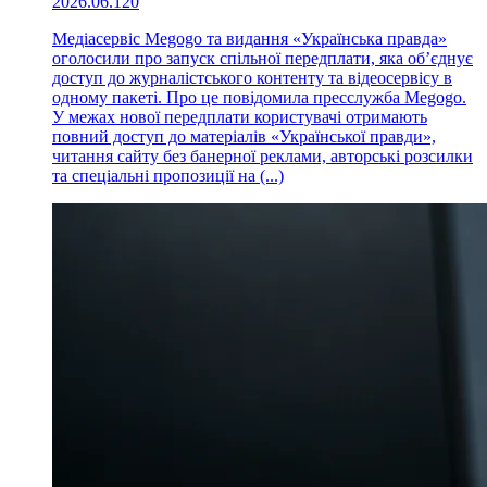
2026.06.12
0
Медіасервіс Megogo та видання «Українська правда»
оголосили про запуск спільної передплати, яка об’єднує
доступ до журналістського контенту та відеосервісу в
одному пакеті. Про це повідомила пресслужба Megogo.
У межах нової передплати користувачі отримають
повний доступ до матеріалів «Української правди»,
читання сайту без банерної реклами, авторські розсилки
та спеціальні пропозиції на (...)