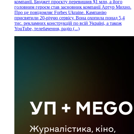
компанії. Бюджет проєкту перевищив $1 млн, а його
головним героєм став засновник компанії Артур Михно.
Про це повідомляє Forbes Ukraine. Кампанію
присвятили 20-річчю сервісу. Вона охопила понад 5,4
тис. рекламних конструкцій по всій Україні, а також
YouTube, телебачення, радіо (...)