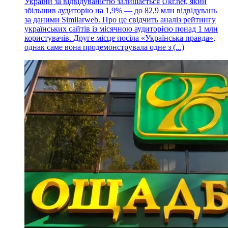
України за відвідуваністю залишається Ukr.net, який
збільшив аудиторію на 1,9% — до 82,9 млн відвідувань
за даними Similarweb. Про це свідчить аналіз рейтингу
українських сайтів із місячною аудиторією понад 1 млн
користувачів. Друге місце посіла «Українська правда»,
однак саме вона продемонструвала одне з (...)