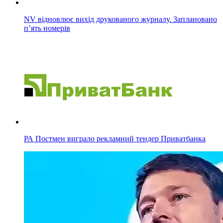
NV відновлює вихід друкованого журналу. Заплановано
п’ять номерів
РА Постмен виграло рекламний тендер Приватбанка