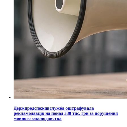
Держпродспоживслужба оштрафувала
рекламодавців на понад 338 тис. грн за порушення
мовного законодавства