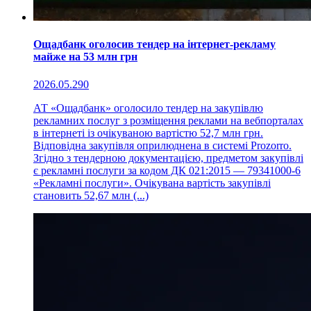
Ощадбанк оголосив тендер на інтернет-рекламу
майже на 53 млн грн
2026.05.29
0
АТ «Ощадбанк» оголосило тендер на закупівлю
рекламних послуг з розміщення реклами на вебпорталах
в інтернеті із очікуваною вартістю 52,7 млн грн.
Відповідна закупівля оприлюднена в системі Prozorro.
Згідно з тендерною документацією, предметом закупівлі
є рекламні послуги за кодом ДК 021:2015 — 79341000-6
«Рекламні послуги». Очікувана вартість закупівлі
становить 52,67 млн (...)