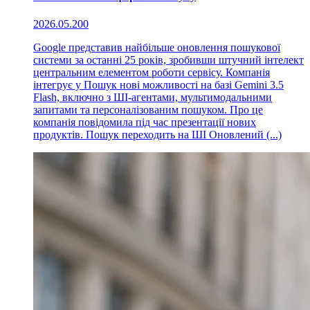
2026.05.20
0
Google представив найбільше оновлення пошукової
системи за останні 25 років, зробивши штучний інтелект
центральним елементом роботи сервісу. Компанія
інтегрує у Пошук нові можливості на базі Gemini 3.5
Flash, включно з ШІ-агентами, мультимодальними
запитами та персоналізованим пошуком. Про це
компанія повідомила під час презентації нових
продуктів. Пошук переходить на ШІ Оновлений (...)