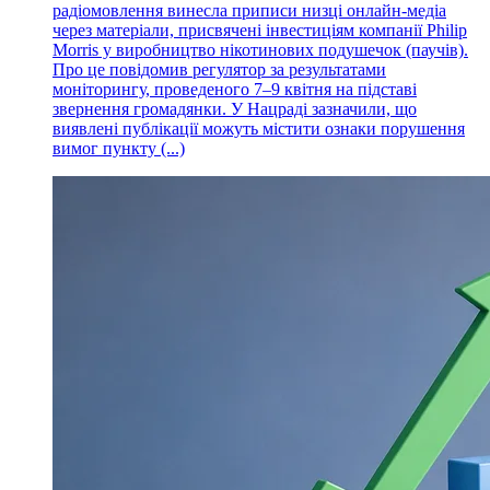
радіомовлення винесла приписи низці онлайн-медіа
через матеріали, присвячені інвестиціям компанії Philip
Morris у виробництво нікотинових подушечок (паучів).
Про це повідомив регулятор за результатами
моніторингу, проведеного 7–9 квітня на підставі
звернення громадянки. У Нацраді зазначили, що
виявлені публікації можуть містити ознаки порушення
вимог пункту (...)