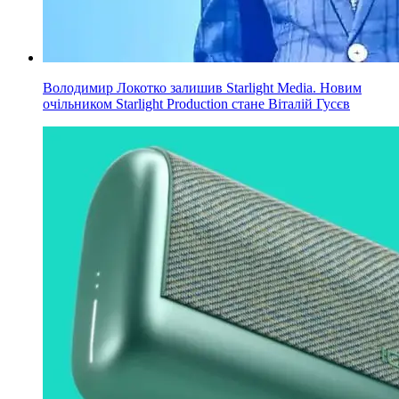
Володимир Локотко залишив Starlight Media. Новим
очільником Starlight Production стане Віталій Гусєв