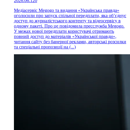
2026.06.12
0
Медіасервіс Megogo та видання «Українська правда»
оголосили про запуск спільної передплати, яка об’єднує
доступ до журналістського контенту та відеосервісу в
одному пакеті. Про це повідомила пресслужба Megogo.
У межах нової передплати користувачі отримають
повний доступ до матеріалів «Української правди»,
читання сайту без банерної реклами, авторські розсилки
та спеціальні пропозиції на (...)