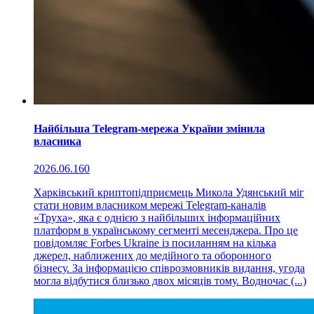
Найбільша Telegram-мережа України змінила
власника
2026.06.16
0
Харківський криптопідприємець Микола Удянський міг
стати новим власником мережі Telegram-каналів
«Труха», яка є однією з найбільших інформаційних
платформ в українському сегменті месенджера. Про це
повідомляє Forbes Ukraine із посиланням на кілька
джерел, наближених до медійного та оборонного
бізнесу. За інформацією співрозмовників видання, угода
могла відбутися близько двох місяців тому. Водночас (...)