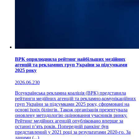
ВРК оприлюднила рейтинг найбільших медійних
агенцій та рекламних груп України за підсумками
2025 року
2026.06.23
0
Всеукраїнська рекламна коаліція (ВРК) представила
рейтинги медійних агенцій та рекламно-комунікаційних
груп України за підсумками 2025 року, сформовані на
основі їхніх білінгів. Також організація презентувала
оновлену методологію оцінювання учасників ринку.
Рейтинг медійних агенцій опубліковано вперше за
останні п’ять років. Попередній ранкінг був
представлений у 2021 році за результатами 2020-го. За
даними (...)