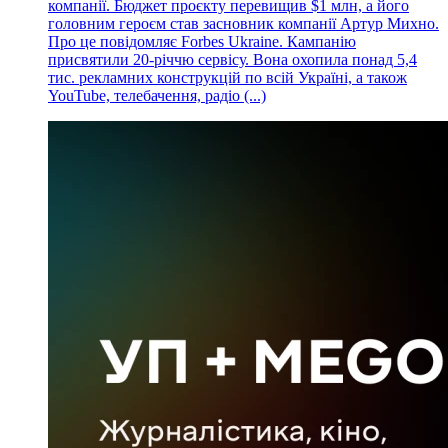
компанії. Бюджет проєкту перевищив $1 млн, а його
головним героєм став засновник компанії Артур Михно.
Про це повідомляє Forbes Ukraine. Кампанію
присвятили 20-річчю сервісу. Вона охопила понад 5,4
тис. рекламних конструкцій по всій Україні, а також
YouTube, телебачення, радіо (...)