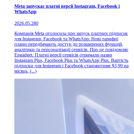
Meta запускає платні версії Instagram, Facebook і
WhatsApp
2026.05.28
0
Компанія Meta оголосила про запуск платних підписок
для Instagram, Facebook та WhatsApp. Нові тарифні
плани передбачають доступ до розширених функцій,
аналітики та персоналізації сервісів. Про це повідомляє
Engadget. Платні версії сервісів отримали назви
Instagram Plus, Facebook Plus та WhatsApp Plus. Вартість
підписки для Instagram і Facebook становитиме $3,99 на
місяць, (...)