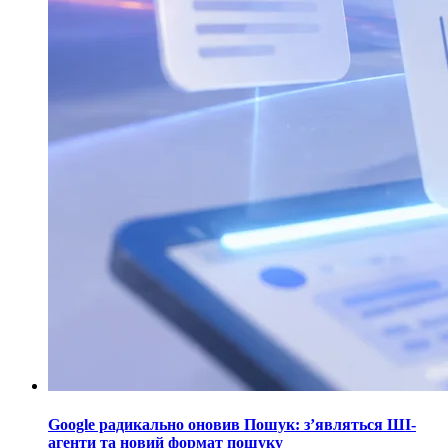
Google радикально оновив Пошук: з’являться ШІ-
агенти та новий формат пошуку