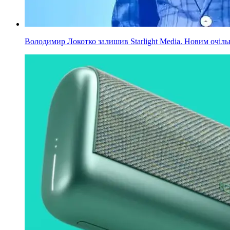
Володимир Локотко залишив Starlight Media. Новим очільни