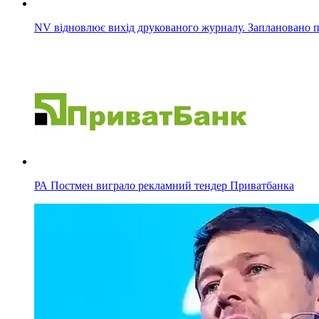
NV відновлює вихід друкованого журналу. Заплановано п
РА Постмен виграло рекламний тендер Приватбанка