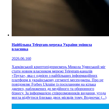
Найбільша Telegram-мережа України змінила
власника
2026.06.16
0
Харківський криптопідприємець Микола Удянський міг
стати новим власником мережі Telegram-каналів
«Труха», яка є однією з найбільших інформаційних
платформ в українському сегменті месенджера. Про це
повідомляє Forbes Ukraine із посиланням на кілька
джерел, наближених до медійного та оборонного
бізнесу. За інформацією співрозмовників видання, угода
могла відбутися близько двох місяців тому. Водночас (...)