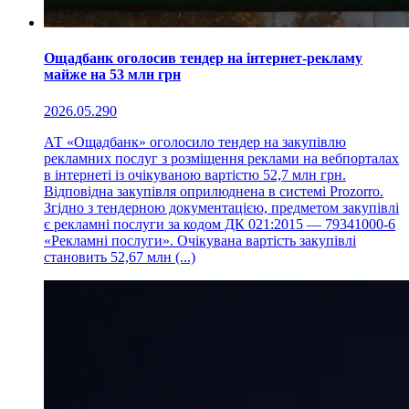
Ощадбанк оголосив тендер на інтернет-рекламу
майже на 53 млн грн
2026.05.29
0
АТ «Ощадбанк» оголосило тендер на закупівлю
рекламних послуг з розміщення реклами на вебпорталах
в інтернеті із очікуваною вартістю 52,7 млн грн.
Відповідна закупівля оприлюднена в системі Prozorro.
Згідно з тендерною документацією, предметом закупівлі
є рекламні послуги за кодом ДК 021:2015 — 79341000-6
«Рекламні послуги». Очікувана вартість закупівлі
становить 52,67 млн (...)