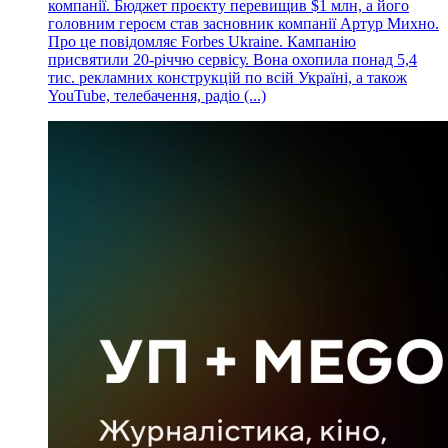
компанії. Бюджет проєкту перевищив $1 млн, а його
головним героєм став засновник компанії Артур Михно.
Про це повідомляє Forbes Ukraine. Кампанію
присвятили 20-річчю сервісу. Вона охопила понад 5,4
тис. рекламних конструкцій по всій Україні, а також
YouTube, телебачення, радіо (...)