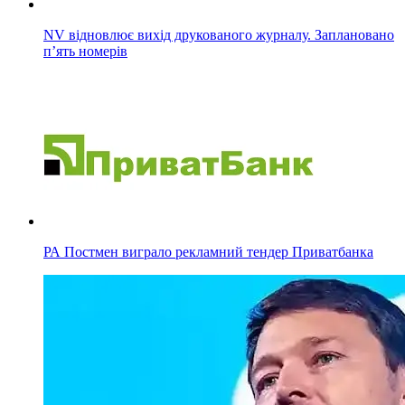
NV відновлює вихід друкованого журналу. Заплановано
п’ять номерів
РА Постмен виграло рекламний тендер Приватбанка