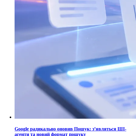
Google радикально оновив Пошук: з’являться ШІ-
агенти та новий формат пошуку