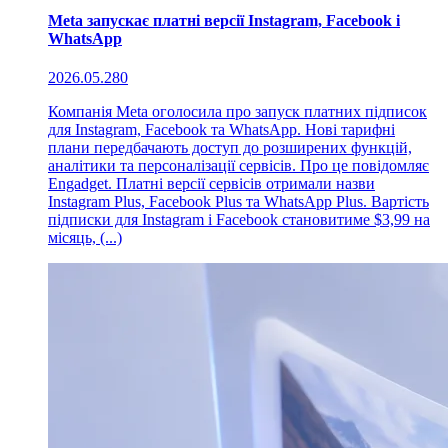
Meta запускає платні версії Instagram, Facebook і
WhatsApp
2026.05.28
0
Компанія Meta оголосила про запуск платних підписок
для Instagram, Facebook та WhatsApp. Нові тарифні
плани передбачають доступ до розширених функцій,
аналітики та персоналізації сервісів. Про це повідомляє
Engadget. Платні версії сервісів отримали назви
Instagram Plus, Facebook Plus та WhatsApp Plus. Вартість
підписки для Instagram і Facebook становитиме $3,99 на
місяць, (...)