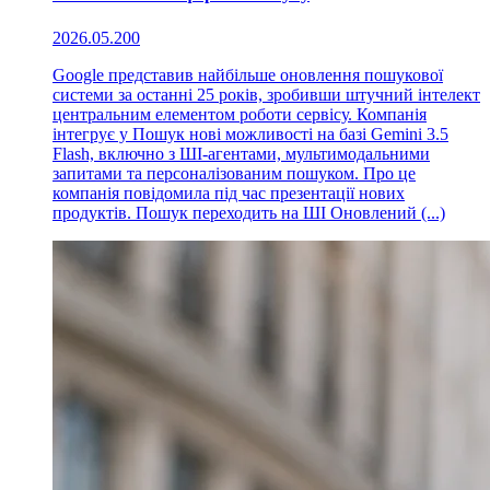
2026.05.20
0
Google представив найбільше оновлення пошукової
системи за останні 25 років, зробивши штучний інтелект
центральним елементом роботи сервісу. Компанія
інтегрує у Пошук нові можливості на базі Gemini 3.5
Flash, включно з ШІ-агентами, мультимодальними
запитами та персоналізованим пошуком. Про це
компанія повідомила під час презентації нових
продуктів. Пошук переходить на ШІ Оновлений (...)