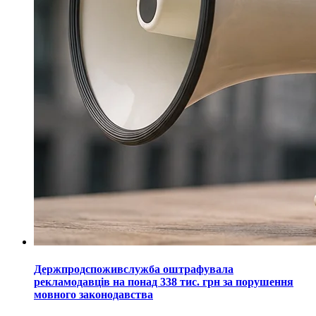
Держпродспоживслужба оштрафувала
рекламодавців на понад 338 тис. грн за порушення
мовного законодавства