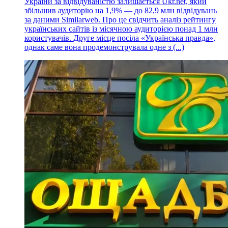
України за відвідуваністю залишається Ukr.net, який
збільшив аудиторію на 1,9% — до 82,9 млн відвідувань
за даними Similarweb. Про це свідчить аналіз рейтингу
українських сайтів із місячною аудиторією понад 1 млн
користувачів. Друге місце посіла «Українська правда»,
однак саме вона продемонструвала одне з (...)