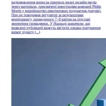
радіомовлення винесла приписи низці онлайн-медіа
через матеріали, присвячені інвестиціям компанії Philip
Morris у виробництво нікотинових подушечок (паучів).
Про це повідомив регулятор за результатами
моніторингу, проведеного 7–9 квітня на підставі
звернення громадянки. У Нацраді зазначили, що
виявлені публікації можуть містити ознаки порушення
вимог пункту (...)