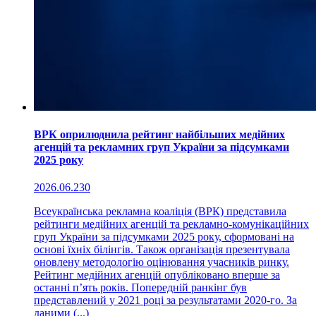
ВРК оприлюднила рейтинг найбільших медійних
агенцій та рекламних груп України за підсумками
2025 року
2026.06.23
0
Всеукраїнська рекламна коаліція (ВРК) представила
рейтинги медійних агенцій та рекламно-комунікаційних
груп України за підсумками 2025 року, сформовані на
основі їхніх білінгів. Також організація презентувала
оновлену методологію оцінювання учасників ринку.
Рейтинг медійних агенцій опубліковано вперше за
останні п’ять років. Попередній ранкінг був
представлений у 2021 році за результатами 2020-го. За
даними (...)