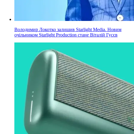
Володимир Локотко залишив Starlight Media. Новим
очільником Starlight Production стане Віталій Гусєв