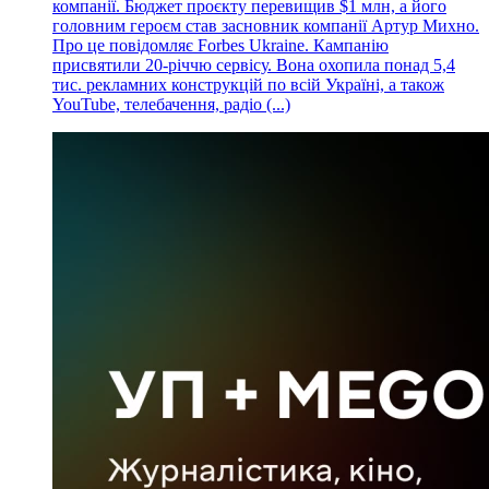
компанії. Бюджет проєкту перевищив $1 млн, а його
головним героєм став засновник компанії Артур Михно.
Про це повідомляє Forbes Ukraine. Кампанію
присвятили 20-річчю сервісу. Вона охопила понад 5,4
тис. рекламних конструкцій по всій Україні, а також
YouTube, телебачення, радіо (...)