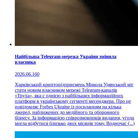
Найбільша Telegram-мережа України змінила
власника
2026.06.16
0
Харківський криптопідприємець Микола Удянський міг
стати новим власником мережі Telegram-каналів
«Труха», яка є однією з найбільших інформаційних
платформ в українському сегменті месенджера. Про це
повідомляє Forbes Ukraine із посиланням на кілька
джерел, наближених до медійного та оборонного
бізнесу. За інформацією співрозмовників видання, угода
могла відбутися близько двох місяців тому. Водночас (...)