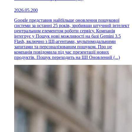
2026.05.20
0
Google представив найбільше оновлення пошукової
системи за останні 25 років, зробивши штучний інтелект
центральним елементом роботи сервісу. Компанія
інтегрує у Пошук нові можливості на базі Gemini 3.5
Flash, включно з ШІ-агентами, мультимодальними
запитами та персоналізованим пошуком. Про це
компанія повідомила під час презентації нових
продуктів. Пошук переходить на ШІ Оновлений (...)