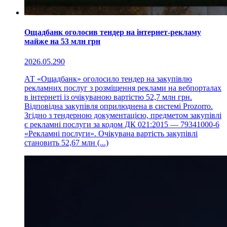
Ощадбанк оголосив тендер на інтернет-рекламу
майже на 53 млн грн
2026.05.29
0
АТ «Ощадбанк» оголосило тендер на закупівлю
рекламних послуг з розміщення реклами на вебпорталах
в інтернеті із очікуваною вартістю 52,7 млн грн.
Відповідна закупівля оприлюднена в системі Prozorro.
Згідно з тендерною документацією, предметом закупівлі
є рекламні послуги за кодом ДК 021:2015 — 79341000-6
«Рекламні послуги». Очікувана вартість закупівлі
становить 52,67 млн (...)