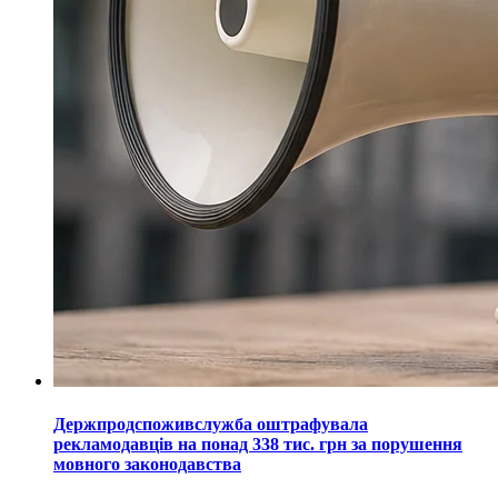
Держпродспоживслужба оштрафувала
рекламодавців на понад 338 тис. грн за порушення
мовного законодавства