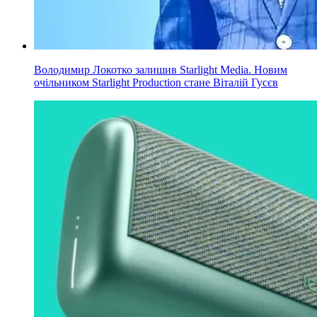
Володимир Локотко залишив Starlight Media. Новим
очільником Starlight Production стане Віталій Гусєв