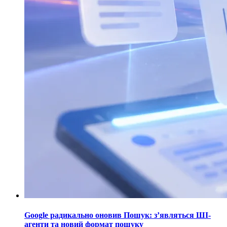
Google радикально оновив Пошук: з’являться ШІ-
агенти та новий формат пошуку