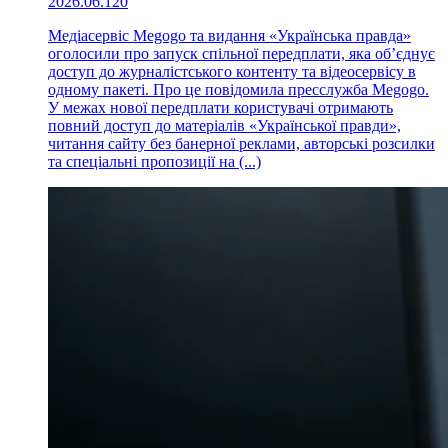
2026.06.12
0
Медіасервіс Megogo та видання «Українська правда»
оголосили про запуск спільної передплати, яка об’єднує
доступ до журналістського контенту та відеосервісу в
одному пакеті. Про це повідомила пресслужба Megogo.
У межах нової передплати користувачі отримають
повний доступ до матеріалів «Української правди»,
читання сайту без банерної реклами, авторські розсилки
та спеціальні пропозиції на (...)