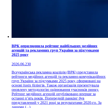
ВРК оприлюднила рейтинг найбільших медійних
агенцій та рекламних груп України за підсумками
2025 року
2026.06.23
0
Всеукраїнська рекламна коаліція (ВРК) представила
рейтинги медійних агенцій та рекламно-комунікаційних
груп України за підсумками 2025 року, сформовані на
основі їхніх білінгів. Також організація презентувала
оновлену методологію оцінювання учасників ринку.
Рейтинг медійних агенцій опубліковано вперше за
останні п’ять років. Попередній ранкінг був
представлений у 2021 році за результатами 2020-го. За
даними (...)