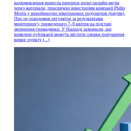
радіомовлення винесла приписи низці онлайн-медіа
через матеріали, присвячені інвестиціям компанії Philip
Morris у виробництво нікотинових подушечок (паучів).
Про це повідомив регулятор за результатами
моніторингу, проведеного 7–9 квітня на підставі
звернення громадянки. У Нацраді зазначили, що
виявлені публікації можуть містити ознаки порушення
вимог пункту (...)