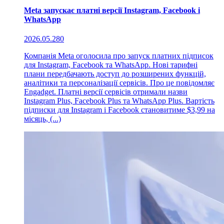
Meta запускає платні версії Instagram, Facebook і
WhatsApp
2026.05.28
0
Компанія Meta оголосила про запуск платних підписок
для Instagram, Facebook та WhatsApp. Нові тарифні
плани передбачають доступ до розширених функцій,
аналітики та персоналізації сервісів. Про це повідомляє
Engadget. Платні версії сервісів отримали назви
Instagram Plus, Facebook Plus та WhatsApp Plus. Вартість
підписки для Instagram і Facebook становитиме $3,99 на
місяць, (...)