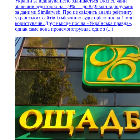
України за відвідуваністю залишається Ukr.net, який
збільшив аудиторію на 1,9% — до 82,9 млн відвідувань
за даними Similarweb. Про це свідчить аналіз рейтингу
українських сайтів із місячною аудиторією понад 1 млн
користувачів. Друге місце посіла «Українська правда»,
однак саме вона продемонструвала одне з (...)