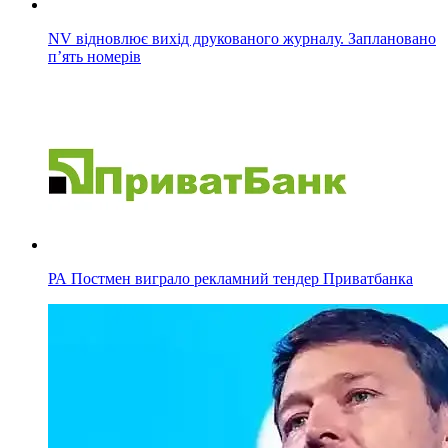
NV відновлює вихід друкованого журналу. Заплановано
п’ять номерів
РА Постмен виграло рекламний тендер Приватбанка