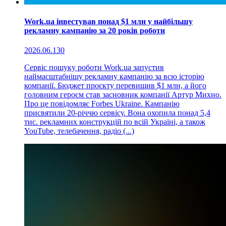
Work.ua інвестував понад $1 млн у найбільшу
рекламну кампанію за 20 років роботи
2026.06.13
0
Сервіс пошуку роботи Work.ua запустив
наймасштабнішу рекламну кампанію за всю історію
компанії. Бюджет проєкту перевищив $1 млн, а його
головним героєм став засновник компанії Артур Михно.
Про це повідомляє Forbes Ukraine. Кампанію
присвятили 20-річчю сервісу. Вона охопила понад 5,4
тис. рекламних конструкцій по всій Україні, а також
YouTube, телебачення, радіо (...)