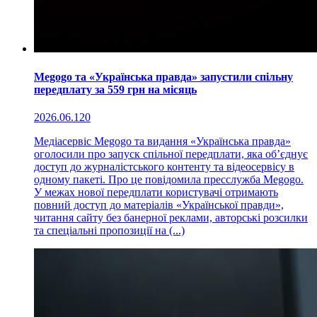
Megogo та «Українська правда» запустили спільну
передплату за 559 грн на місяць
2026.06.12
0
Медіасервіс Megogo та видання «Українська правда»
оголосили про запуск спільної передплати, яка об’єднує
доступ до журналістського контенту та відеосервісу в
одному пакеті. Про це повідомила пресслужба Megogo.
У межах нової передплати користувачі отримають
повний доступ до матеріалів «Української правди»,
читання сайту без банерної реклами, авторські розсилки
та спеціальні пропозиції на (...)