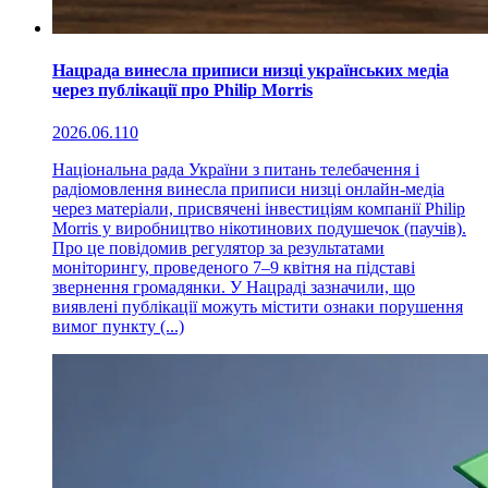
Нацрада винесла приписи низці українських медіа
через публікації про Philip Morris
2026.06.11
0
Національна рада України з питань телебачення і
радіомовлення винесла приписи низці онлайн-медіа
через матеріали, присвячені інвестиціям компанії Philip
Morris у виробництво нікотинових подушечок (паучів).
Про це повідомив регулятор за результатами
моніторингу, проведеного 7–9 квітня на підставі
звернення громадянки. У Нацраді зазначили, що
виявлені публікації можуть містити ознаки порушення
вимог пункту (...)