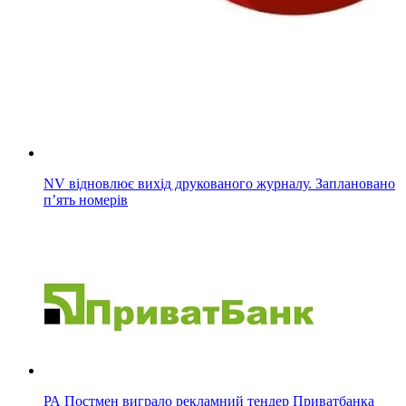
NV відновлює вихід друкованого журналу. Заплановано
п’ять номерів
РА Постмен виграло рекламний тендер Приватбанка