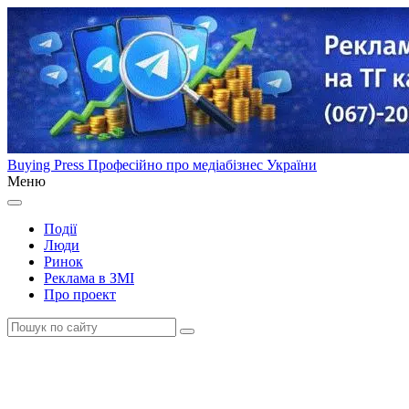
Buying Press
Професійно про медіабізнес України
Меню
Події
Люди
Ринок
Реклама в ЗМІ
Про проект