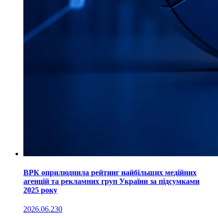
ВРК оприлюднила рейтинг найбільших медійних
агенцій та рекламних груп України за підсумками
2025 року
2026.06.23
0