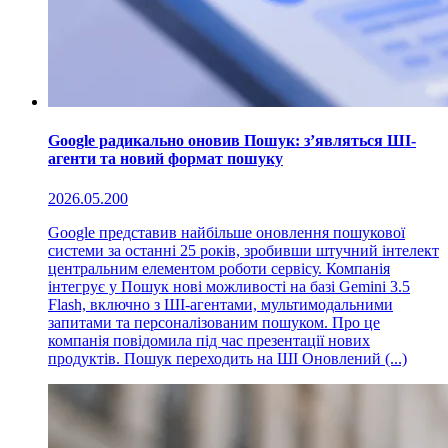
Google радикально оновив Пошук: з’являться ШІ-
агенти та новий формат пошуку
2026.05.20
0
Google представив найбільше оновлення пошукової
системи за останні 25 років, зробивши штучний інтелект
центральним елементом роботи сервісу. Компанія
інтегрує у Пошук нові можливості на базі Gemini 3.5
Flash, включно з ШІ-агентами, мультимодальними
запитами та персоналізованим пошуком. Про це
компанія повідомила під час презентації нових
продуктів. Пошук переходить на ШІ Оновлений (...)