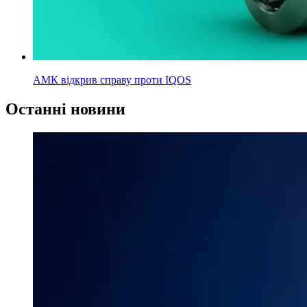
АМК відкрив справу проти IQOS
Останні новини