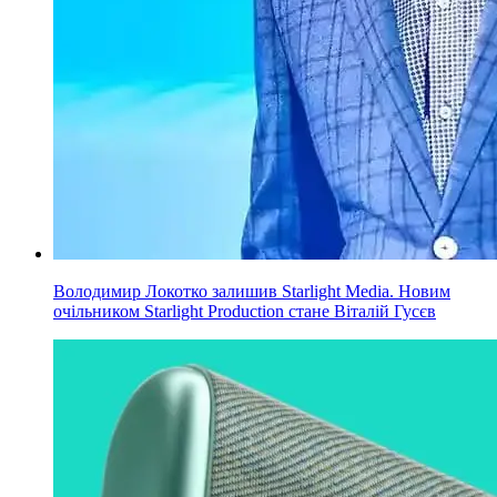
Володимир Локотко залишив Starlight Media. Новим
очільником Starlight Production стане Віталій Гусєв