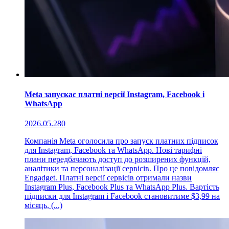
Meta запускає платні версії Instagram, Facebook і
WhatsApp
2026.05.28
0
Компанія Meta оголосила про запуск платних підписок
для Instagram, Facebook та WhatsApp. Нові тарифні
плани передбачають доступ до розширених функцій,
аналітики та персоналізації сервісів. Про це повідомляє
Engadget. Платні версії сервісів отримали назви
Instagram Plus, Facebook Plus та WhatsApp Plus. Вартість
підписки для Instagram і Facebook становитиме $3,99 на
місяць, (...)