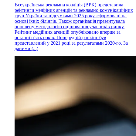
Всеукраїнська рекламна коаліція (ВРК) представила
рейтинги медійних агенцій та рекламно-комунікаційних
груп України за підсумками 2025 року, сформовані на
основі їхніх білінгів. Також організація презентувала
оновлену методологію оцінювання учасників ринку.
Рейтинг медійних агенцій опубліковано вперше за
останні п’ять років. Попередній ранкінг був
представлений у 2021 році за результатами 2020-го. За
даними (...)