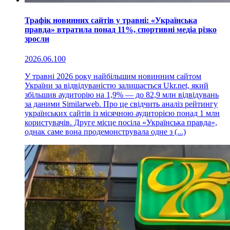
Трафік новинних сайтів у травні: «Українська
правда» втратила понад 11%, спортивні медіа різко
зросли
2026.06.10
0
У травні 2026 року найбільшим новинним сайтом
України за відвідуваністю залишається Ukr.net, який
збільшив аудиторію на 1,9% — до 82,9 млн відвідувань
за даними Similarweb. Про це свідчить аналіз рейтингу
українських сайтів із місячною аудиторією понад 1 млн
користувачів. Друге місце посіла «Українська правда»,
однак саме вона продемонструвала одне з (...)