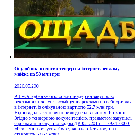
Ощадбанк оголосив тендер на інтернет-рекламу
майже на 53 млн грн
2026.05.29
0
АТ «Ощадбанк» оголосило тендер на закупівлю
рекламних послуг з розміщення реклами на вебпорталах
в інтернеті із очікуваною вартістю 52,7 млн грн.
Відповідна закупівля оприлюднена в системі Prozorro.
Згідно з тендерною документацією, предметом закупівлі
є рекламні послуги за кодом ДК 021:2015 — 79341000-6
«Рекламні послуги». Очікувана вартість закупівлі
становить 52,67 млн (...)