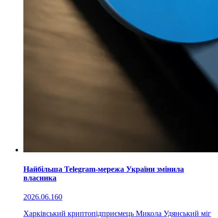
Найбільша Telegram-мережа України змінила
власника
2026.06.16
0
Харківський криптопідприємець Микола Удянський міг