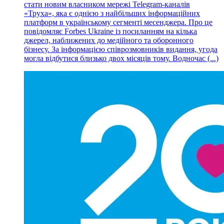
стати новим власником мережі Telegram-каналів
«Труха», яка є однією з найбільших інформаційних
платформ в українському сегменті месенджера. Про це
повідомляє Forbes Ukraine із посиланням на кілька
джерел, наближених до медійного та оборонного
бізнесу. За інформацією співрозмовників видання, угода
могла відбутися близько двох місяців тому. Водночас (...)