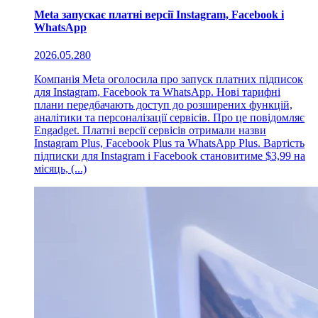
Meta запускає платні версії Instagram, Facebook і
WhatsApp
2026.05.28
0
Компанія Meta оголосила про запуск платних підписок
для Instagram, Facebook та WhatsApp. Нові тарифні
плани передбачають доступ до розширених функцій,
аналітики та персоналізації сервісів. Про це повідомляє
Engadget. Платні версії сервісів отримали назви
Instagram Plus, Facebook Plus та WhatsApp Plus. Вартість
підписки для Instagram і Facebook становитиме $3,99 на
місяць, (...)