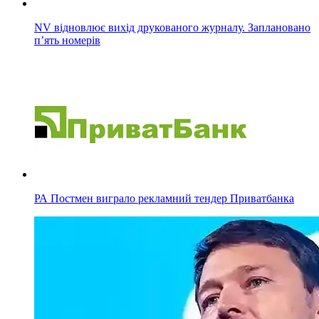
NV відновлює вихід друкованого журналу. Заплановано
п’ять номерів
РА Постмен виграло рекламний тендер Приватбанка