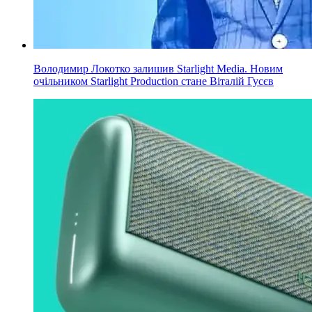
Володимир Локотко залишив Starlight Media. Новим
очільником Starlight Production стане Віталій Гусєв