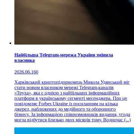
Найбільша Telegram-мережа України змінила
власника
2026.06.16
0
Харківський криптопідприємець Микола Удянський міг
стати новим власником мережі Telegram-каналів
«Труха», яка є однією з найбільших інформаційних
платформ в українському сегменті месенджера. Про це
повідомляє Forbes Ukraine із посиланням на кілька
джерел, наближених до медійного та оборонного
бізнесу. За інформацією співрозмовників видання, угода
могла відбутися близько двох місяців тому. Водночас (...)