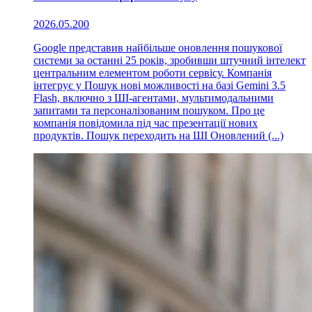
2026.05.20
0
Google представив найбільше оновлення пошукової
системи за останні 25 років, зробивши штучний інтелект
центральним елементом роботи сервісу. Компанія
інтегрує у Пошук нові можливості на базі Gemini 3.5
Flash, включно з ШІ-агентами, мультимодальними
запитами та персоналізованим пошуком. Про це
компанія повідомила під час презентації нових
продуктів. Пошук переходить на ШІ Оновлений (...)