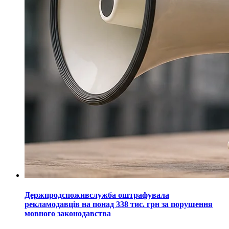
Держпродспоживслужба оштрафувала
рекламодавців на понад 338 тис. грн за порушення
мовного законодавства