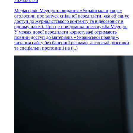
2026.06.12
0
Медіасервіс Megogo та видання «Українська правда»
оголосили про запуск спільної передплати, яка об’єднує
доступ до журналістського контенту та відеосервісу в
одному пакеті. Про це повідомила пресслужба Megogo.
У межах нової передплати користувачі отримають
повний доступ до матеріалів «Української правди»,
читання сайту без банерної реклами, авторські розсилки
та спеціальні пропозиції на (...)