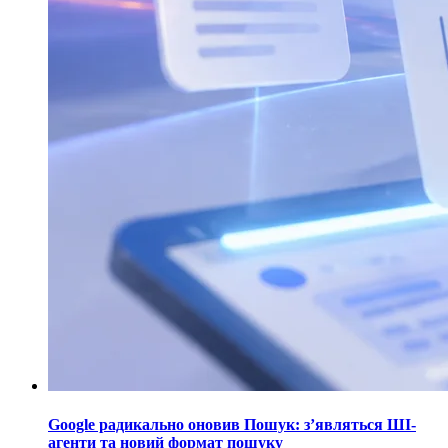
Google радикально оновив Пошук: з’являться ШІ-
агенти та новий формат пошуку