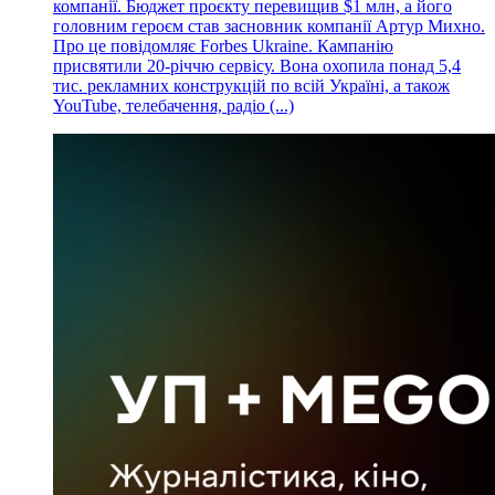
компанії. Бюджет проєкту перевищив $1 млн, а його
головним героєм став засновник компанії Артур Михно.
Про це повідомляє Forbes Ukraine. Кампанію
присвятили 20-річчю сервісу. Вона охопила понад 5,4
тис. рекламних конструкцій по всій Україні, а також
YouTube, телебачення, радіо (...)