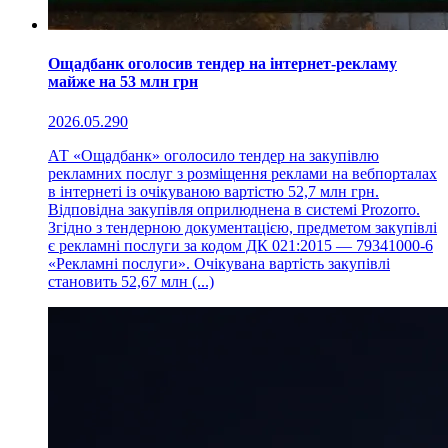
Ощадбанк оголосив тендер на інтернет-рекламу
майже на 53 млн грн
2026.05.29
0
АТ «Ощадбанк» оголосило тендер на закупівлю
рекламних послуг з розміщення реклами на вебпорталах
в інтернеті із очікуваною вартістю 52,7 млн грн.
Відповідна закупівля оприлюднена в системі Prozorro.
Згідно з тендерною документацією, предметом закупівлі
є рекламні послуги за кодом ДК 021:2015 — 79341000-6
«Рекламні послуги». Очікувана вартість закупівлі
становить 52,67 млн (...)