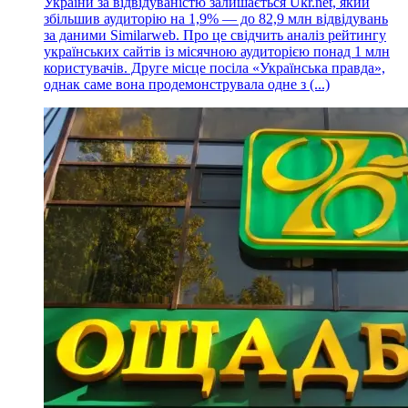
України за відвідуваністю залишається Ukr.net, який
збільшив аудиторію на 1,9% — до 82,9 млн відвідувань
за даними Similarweb. Про це свідчить аналіз рейтингу
українських сайтів із місячною аудиторією понад 1 млн
користувачів. Друге місце посіла «Українська правда»,
однак саме вона продемонструвала одне з (...)