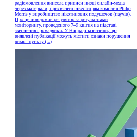
радіомовлення винесла приписи низці онлайн-медіа
через матеріали, присвячені інвестиціям компанії Philip
Morris у виробництво нікотинових подушечок (паучів).
Про це повідомив регулятор за результатами
моніторингу, проведеного 7–9 квітня на підставі
звернення громадянки. У Нацраді зазначили, що
виявлені публікації можуть містити ознаки порушення
вимог пункту (...)