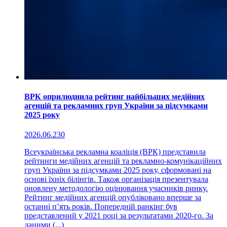
ВРК оприлюднила рейтинг найбільших медійних
агенцій та рекламних груп України за підсумками
2025 року
2026.06.23
0
Всеукраїнська рекламна коаліція (ВРК) представила
рейтинги медійних агенцій та рекламно-комунікаційних
груп України за підсумками 2025 року, сформовані на
основі їхніх білінгів. Також організація презентувала
оновлену методологію оцінювання учасників ринку.
Рейтинг медійних агенцій опубліковано вперше за
останні п’ять років. Попередній ранкінг був
представлений у 2021 році за результатами 2020-го. За
даними (...)