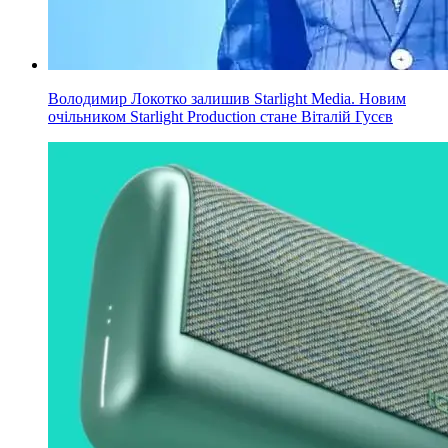
Володимир Локотко залишив Starlight Media. Новим
очільником Starlight Production стане Віталій Гусєв