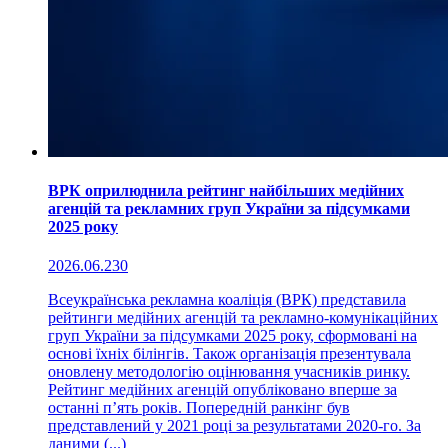
ВРК оприлюднила рейтинг найбільших медійних
агенцій та рекламних груп України за підсумками
2025 року
2026.06.23
0
Всеукраїнська рекламна коаліція (ВРК) представила
рейтинги медійних агенцій та рекламно-комунікаційних
груп України за підсумками 2025 року, сформовані на
основі їхніх білінгів. Також організація презентувала
оновлену методологію оцінювання учасників ринку.
Рейтинг медійних агенцій опубліковано вперше за
останні п’ять років. Попередній ранкінг був
представлений у 2021 році за результатами 2020-го. За
даними (...)