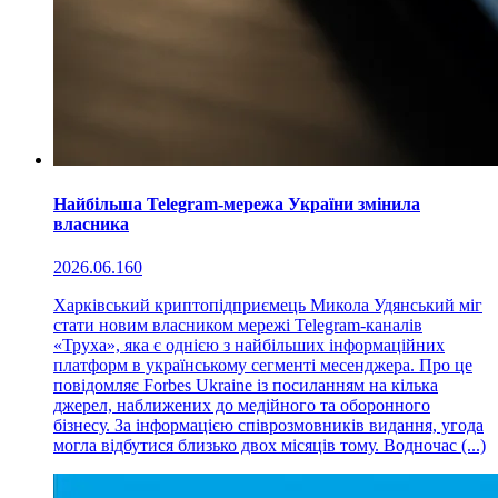
Найбільша Telegram-мережа України змінила
власника
2026.06.16
0
Харківський криптопідприємець Микола Удянський міг
стати новим власником мережі Telegram-каналів
«Труха», яка є однією з найбільших інформаційних
платформ в українському сегменті месенджера. Про це
повідомляє Forbes Ukraine із посиланням на кілька
джерел, наближених до медійного та оборонного
бізнесу. За інформацією співрозмовників видання, угода
могла відбутися близько двох місяців тому. Водночас (...)