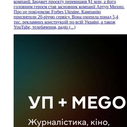
компанії. Бюджет проєкту перевищив $1 млн, а його
головним героєм став засновник компанії Артур Михно.
Про це повідомляє Forbes Ukraine. Кампанію
присвятили 20-річчю сервісу. Вона охопила понад 5,4
тис. рекламних конструкцій по всій Україні, а також
YouTube, телебачення, радіо (...)