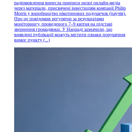
радіомовлення винесла приписи низці онлайн-медіа
через матеріали, присвячені інвестиціям компанії Philip
Morris у виробництво нікотинових подушечок (паучів).
Про це повідомив регулятор за результатами
моніторингу, проведеного 7–9 квітня на підставі
звернення громадянки. У Нацраді зазначили, що
виявлені публікації можуть містити ознаки порушення
вимог пункту (...)