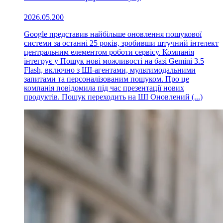
2026.05.20
0
Google представив найбільше оновлення пошукової
системи за останні 25 років, зробивши штучний інтелект
центральним елементом роботи сервісу. Компанія
інтегрує у Пошук нові можливості на базі Gemini 3.5
Flash, включно з ШІ-агентами, мультимодальними
запитами та персоналізованим пошуком. Про це
компанія повідомила під час презентації нових
продуктів. Пошук переходить на ШІ Оновлений (...)