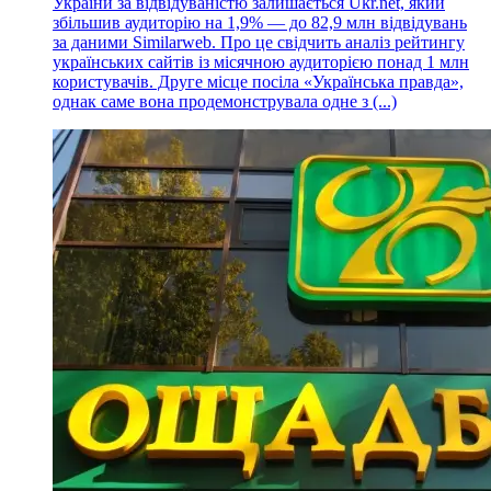
України за відвідуваністю залишається Ukr.net, який
збільшив аудиторію на 1,9% — до 82,9 млн відвідувань
за даними Similarweb. Про це свідчить аналіз рейтингу
українських сайтів із місячною аудиторією понад 1 млн
користувачів. Друге місце посіла «Українська правда»,
однак саме вона продемонструвала одне з (...)