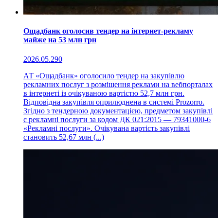
Ощадбанк оголосив тендер на інтернет-рекламу
майже на 53 млн грн
2026.05.29
0
АТ «Ощадбанк» оголосило тендер на закупівлю
рекламних послуг з розміщення реклами на вебпорталах
в інтернеті із очікуваною вартістю 52,7 млн грн.
Відповідна закупівля оприлюднена в системі Prozorro.
Згідно з тендерною документацією, предметом закупівлі
є рекламні послуги за кодом ДК 021:2015 — 79341000-6
«Рекламні послуги». Очікувана вартість закупівлі
становить 52,67 млн (...)