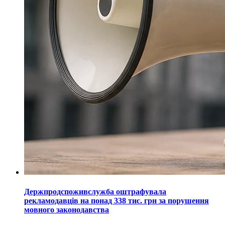
Держпродспоживслужба оштрафувала
рекламодавців на понад 338 тис. грн за порушення
мовного законодавства