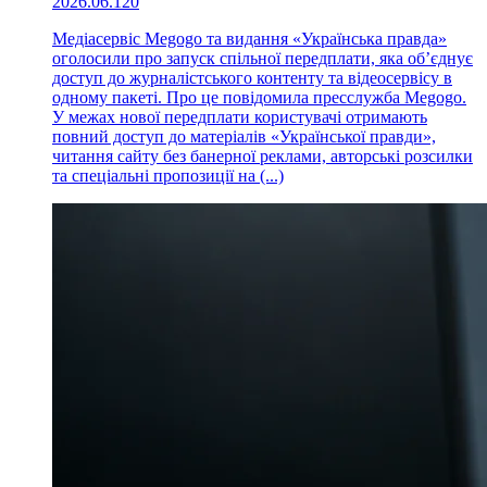
2026.06.12
0
Медіасервіс Megogo та видання «Українська правда»
оголосили про запуск спільної передплати, яка об’єднує
доступ до журналістського контенту та відеосервісу в
одному пакеті. Про це повідомила пресслужба Megogo.
У межах нової передплати користувачі отримають
повний доступ до матеріалів «Української правди»,
читання сайту без банерної реклами, авторські розсилки
та спеціальні пропозиції на (...)