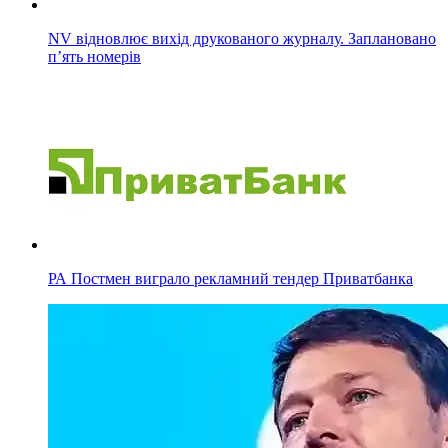
NV відновлює вихід друкованого журналу. Заплановано
п’ять номерів
РА Постмен виграло рекламний тендер Приватбанка