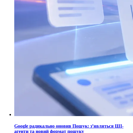
Google радикально оновив Пошук: з’являться ШІ-
агенти та новий формат пошуку