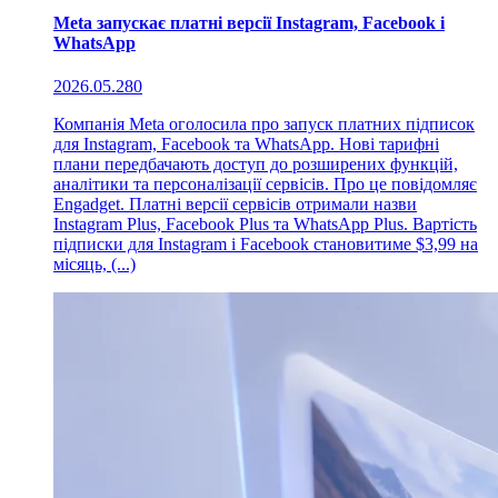
Meta запускає платні версії Instagram, Facebook і
WhatsApp
2026.05.28
0
Компанія Meta оголосила про запуск платних підписок
для Instagram, Facebook та WhatsApp. Нові тарифні
плани передбачають доступ до розширених функцій,
аналітики та персоналізації сервісів. Про це повідомляє
Engadget. Платні версії сервісів отримали назви
Instagram Plus, Facebook Plus та WhatsApp Plus. Вартість
підписки для Instagram і Facebook становитиме $3,99 на
місяць, (...)