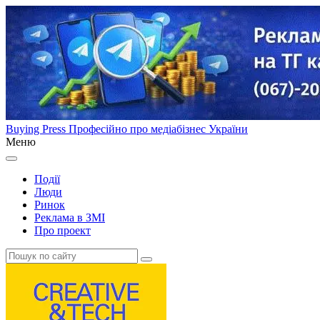
Buying Press
Професійно про медіабізнес України
Меню
Події
Люди
Ринок
Реклама в ЗМІ
Про проект