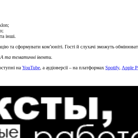
klon;
o;
та інші.
мацію та сформувати ком’юніті. Гості й слухачі зможуть обмінюва
&A та тематичні івенти.
оступні на
YouTube
, а аудіоверсії – на платформах
Spotify
,
Apple P