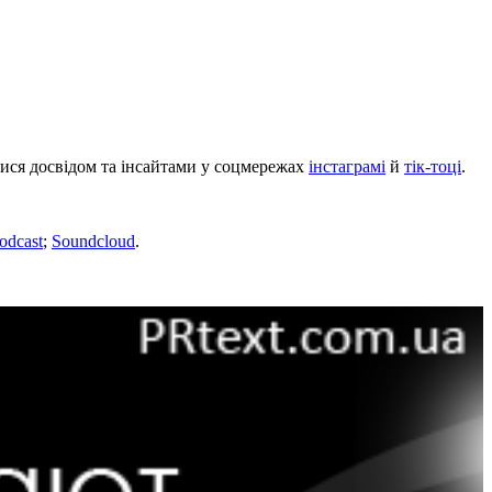
тися досвідом та інсайтами у соцмережах
інстаграмі
й
тік-тоці
.
odcast
;
Soundcloud
.