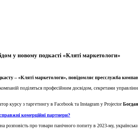
відом у новому подкасті «Кляті маркетологи»
подкасту – «Кляті маркетологи», повідомляє пресслужба компан
 компаній поділяться професійним досвідом, секретами управлін
тор курсу з таргетингу в Facebook та Instagram у Projector
Богда
 справжні комерційні партнери?
на розповість про товари панічного попиту в 2023-му, українськи