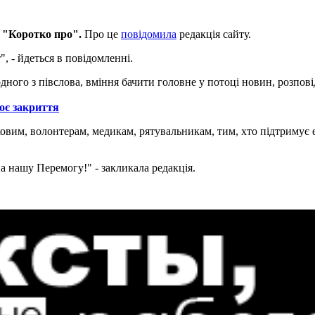
на "Коротко про".
Про це
повідомила
редакція сайту.
", - йдеться в повідомленні.
одного з півслова, вміння бачити головне у потоці новин, розпов
оє закриття
ковим, волонтерам, медикам, рятувальникам, тим, хто підтримує е
а нашу Перемогу!" - закликала редакція.