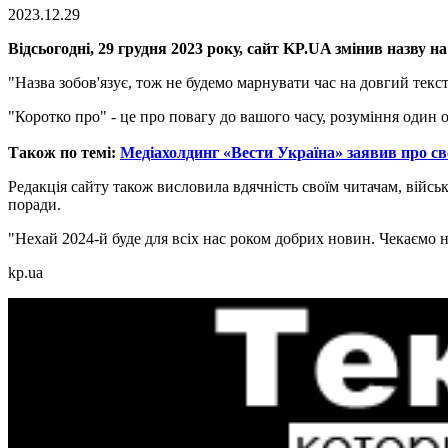
2023.12.29
Відсьогодні, 29 грудня 2023 року, сайт KP.UA змінив назву 
"Назва зобов'язує, тож не будемо марнувати час на довгий текст
"Коротко про" - це про повагу до вашого часу, розуміння один 
Також по темі:
Медіахолдинг «Вести Україна» заявив про св
Редакція сайту також висловила вдячність своїм читачам, війсь
поради.
"Нехай 2024-й буде для всіх нас роком добрих новин. Чекаємо н
kp.ua