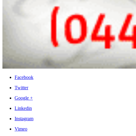
Facebook
Twitter
Google +
Linkedin
Instagram
Vimeo