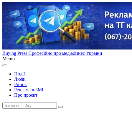
Buying Press
Професійно про медіабізнес України
Меню
Події
Люди
Ринок
Реклама в ЗМІ
Про проект