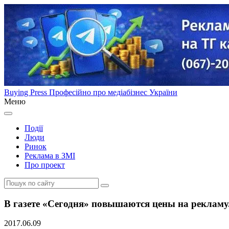
Buying Press
Професійно про медіабізнес України
Меню
Події
Люди
Ринок
Реклама в ЗМІ
Про проект
В газете «Сегодня» повышаются цены на рекламу.
2017.06.09