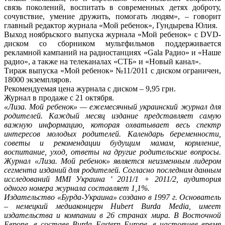
связь поколений, воспитать в современных детях доброту,
сочувствие, умение дружить, помогать людям», – говорит
главный редактор журнала «Мой ребенок», Гундырева Юлия.
Выход ноябрьского выпуска журнала «Мой ребенок» с DVD-
диском со сборником мультфильмов поддерживается
рекламной кампаний на радиостанциях «Gala Радио» и «Наше
радио», а также на телеканалах «СТБ» и «Новый канал».
Тираж выпуска «Мой ребенок» №11/2011 с диском ограничен,
18000 экземпляров.
Рекомендуемая цена журнала с диском – 9,95 грн.
Журнал в продаже с 21 октября.
«Лиза. Мой ребенок» — ежемесячный украинский журнал для
родителей. Каждый месяц издание представляет самую
важную информацию, которая охватывает весь спектр
интересов молодых родителей. Календарь беременности,
советы и рекомендации будущим мамам, кормление,
воспитание, уход, ответы на другие родительские вопросы.
Журнал «Лиза. Мой ребенок» является неизменным лидером
сегмента изданий для родителей. Согласно последним данным
исследований MMI Украина ' 2011/1 + 2011/2, аудитория
одного номера журнала составляет 1,1%.
Издательство «Бурда-Украина» создано в 1997 г. Основатель
– немецкий медиаконцерн Hubert Burda Media, имеет
издательства и компании в 26 странах мира. В Восточной
Европе, в составе Burda Eastern Europe, в настоящее время