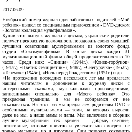
2017.06.09
Ноябрьский номер журнала для заботливых родителей «Мой
ребенок»
вышел
со специальным приложением - DVD-диском
«Золотая коллекция мультфильмов».
Купив этот выпуск журнала с диском, украинские родители
получат прекрасную возможность порадовать своих малышей
лучшими советскими мультфильмами из золотого фонда
студии «Союзмультфильм». В состав диска входит 31
мультипликационный фильм общей продолжительностью 10
часов. Среди них: «Синица» (1944г.), «Конек-горбунок»
(1947г.), «Цветик-семицветик» (1948г.), «Снегурочка» (1952г.),
«Теремок» (1945г.), «Ночь перед Рождеством» (1951г.) и др.
«На протяжении последних нескольких лет мы предлагаем
нашим читателям в дополнение к журналу диски с
интересными сказками, музыкальными произведениями,
записанными специально для «Моего ребенка». Это
прекрасная традиция, и мы не собираемся от нее
отказываться. На этот раз мы предлагаем родителям DVD с
особенными мультфильмами — теми, на которых выросли
даже не мы, а наши мамы и папы. Мы включили в сборник
лучшие мультфильмы тех времен — добрые, светлые,
позитивные, которые приятно и увлекательно смотреть не
только малышам, но и взрослым. Они позволят сохранить