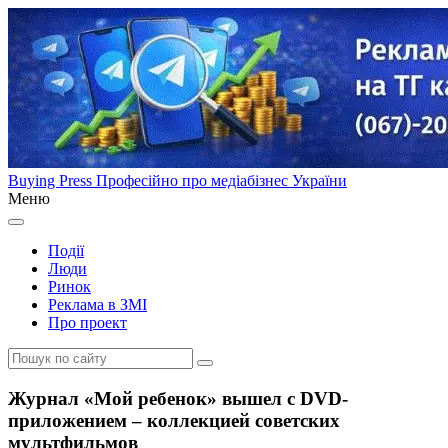
Buying Press
Професійно про медіабізнес України
Меню
Події
Люди
Ринок
Реклама в ЗМІ
Про проект
Журнал «Мой ребенок» вышел с DVD-
приложением – коллекцией советских
мультфильмов