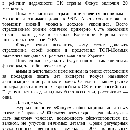
в рейтинг надежности СК страны Фокус включил 20
компаний.
Пока же рисковое страхование является основным в
Украине и занимает долю в 96%. А страхование жизни
тормозит низкий уровень доходов украинцев. Всего
страхованием жизни охвачено примерно 6-7% населения
страны, хотя даже в странах Восточной Европы этот
показатель превышает 50%.
Фокус решил выяснить, кому стоит доверять
страхование своей жизни и представил ТОП-10самых
надежных лайфовых страховых компаний Украины.
Полученные результаты будут полезны как клиентам-
физлицам, так и бизнес-сектору.
амым значительным изменением на рынке страхования
за последние десять лет эксперты Фокуса называют
активизацию иностранных игроков. Сейчас на нашем рынке
порядка десяти крупных европейских СК и три российских.
Еще пять лет назад западных было всего три, российских —
одна.
Для справки:
Журнал новостей «Фокус» - общенациональный news
magazine. Тираж - 32 000 тысяч экземпляров. Цель «Фокуса» -
дать занятому человеку возможность сфокусироваться на
важном, не упустив значимых деталей. Среди регулярных
эксклюзивных рейтингов журнала: 200 влиятельных