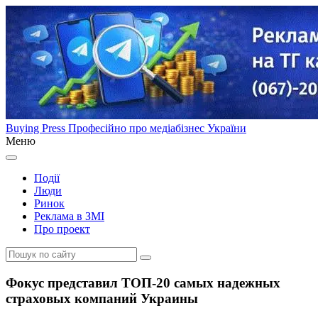
Buying Press
Професійно про медіабізнес України
Меню
Події
Люди
Ринок
Реклама в ЗМІ
Про проект
Фокус представил ТОП-20 самых надежных
страховых компаний Украины