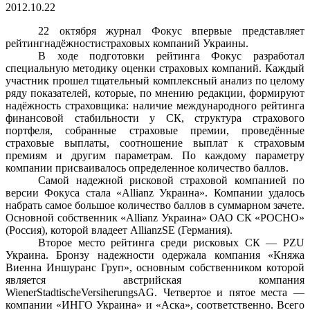
2012.10.22
22 октября журнал Фокус впервые представляет
рейтингнадёжностистраховых компаний Украины.
В ходе подготовки рейтинга Фокус разработал
специальную методику оценки страховых компаний. Каждый
участник прошел тщательный комплексный анализ по целому
ряду показателей, которые, по мнению редакции, формируют
надёжность страховщика: наличие международного рейтинга
финансовой стабильности у СК, структура страхового
портфеля, собранные страховые премии, проведённые
страховые выплаты, соотношение выплат к страховым
премиям и другим параметрам. По каждому параметру
компании присваивалось определенное количество баллов.
Самой надежной рисковой страховой компанией по
версии Фокуса стала «Allianz Украина». Компании удалось
набрать самое большое количество баллов в суммарном зачете.
Основной собственник «Allianz Украина» ОАО СК «РОСНО»
(Россия), которой владеет AllianzSE (Германия).
Второе место рейтинга среди рисковых СК — PZU
Украина. Бронзу надежности одержала компания «Княжа
Виенна Иншуранс Груп», основным собственником которой
является австрийская компания
WienerStadtischeVersiherungsAG. Четвертое и пятое места —
компании «ИНГО Украина» и «Аска», соответственно. Всего