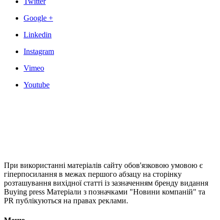
Twitter
Google +
Linkedin
Instagram
Vimeo
Youtube
При використанні матеріалів сайту обов'язковою умовою є
гіперпосилання в межах першого абзацу на сторінку
розташування вихідної статті із зазначенням бренду видання
Buying press Матеріали з позначками "Новини компаній" та
PR публікуються на правах реклами.