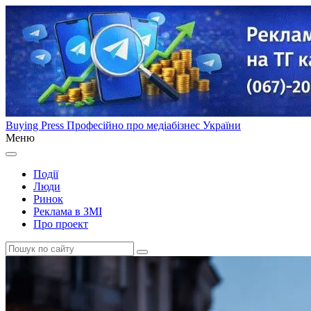
Buying Press
Професійно про медіабізнес України
Меню
Події
Люди
Ринок
Реклама в ЗМІ
Про проект