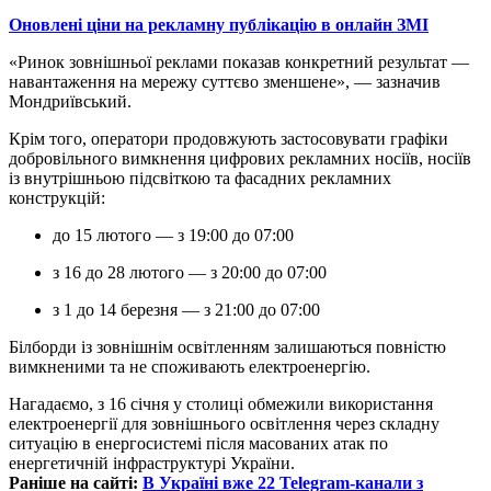
Оновлені ціни на рекламну публікацію в онлайн ЗМІ
«Ринок зовнішньої реклами показав конкретний результат —
навантаження на мережу суттєво зменшене», — зазначив
Мондриївський.
Крім того, оператори продовжують застосовувати графіки
добровільного вимкнення цифрових рекламних носіїв, носіїв
із внутрішньою підсвіткою та фасадних рекламних
конструкцій:
до 15 лютого — з 19:00 до 07:00
з 16 до 28 лютого — з 20:00 до 07:00
з 1 до 14 березня — з 21:00 до 07:00
Білборди із зовнішнім освітленням залишаються повністю
вимкненими та не споживають електроенергію.
Нагадаємо, з 16 січня у столиці обмежили використання
електроенергії для зовнішнього освітлення через складну
ситуацію в енергосистемі після масованих атак по
енергетичній інфраструктурі України.
Раніше на сайті:
В Україні вже 22 Telegram-канали з