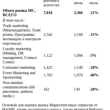
рейтинга
июль
июль
агентств)
Объем рынка МС,
7,034
5,566
-21%
ВСЕГО
В том числе:
Trade marketing
(Мерчандайзинг, Trade
promo, Программы
2,542
2,160
-15%
мотивации и контроля
персонала)
Loyalty marketing
(Mailing, DB
1,122
1,066
-5%
management, Contact-
Center)
Consumer marketing
1,425
1,140
-20%
Event Marketing and
1,783
1,070
-40%
Sponsorship
Non-standart
communications (life
162
130
-20%
placement, ambient
media )
Основой для оценки рынка Маркетинговых сервисов от
МАМИ, кроме экспертного опроса, также является Рейтинг