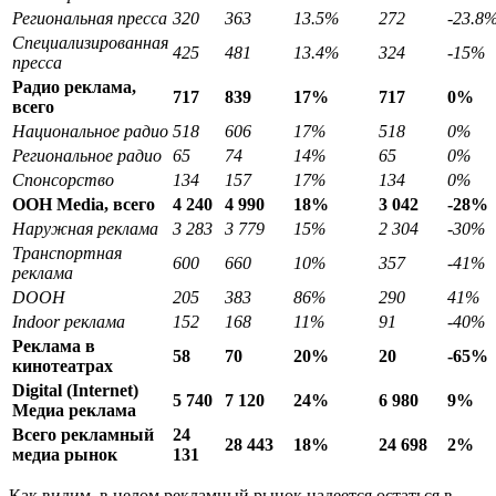
Региональная пресса
320
363
13.5%
272
-23.8
Специализированная
425
481
13.4%
324
-15%
пресса
Радио реклама,
717
839
17%
717
0%
всего
Национальное радио
518
606
17%
518
0%
Региональное радио
65
74
14%
65
0%
Спонсорство
134
157
17%
134
0%
OOH Media, всего
4 240
4 990
18%
3 042
-28%
Наружная реклама
3 283
3 779
15%
2 304
-30%
Транспортная
600
660
10%
357
-41%
реклама
DOOH
205
383
86%
290
41%
Indoor реклама
152
168
11%
91
-40%
Реклама в
58
70
20%
20
-65%
кинотеатрах
Digital (Internet)
5 740
7 120
24%
6 980
9%
Медиа реклама
Всего рекламный
24
28 443
18%
24 698
2%
медиа рынок
131
Как видим, в целом рекламный рынок надеется остаться в