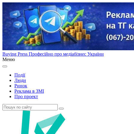
Buying Press
Професійно про медіабізнес України
Меню
Події
Люди
Ринок
Реклама в ЗМІ
Про проект