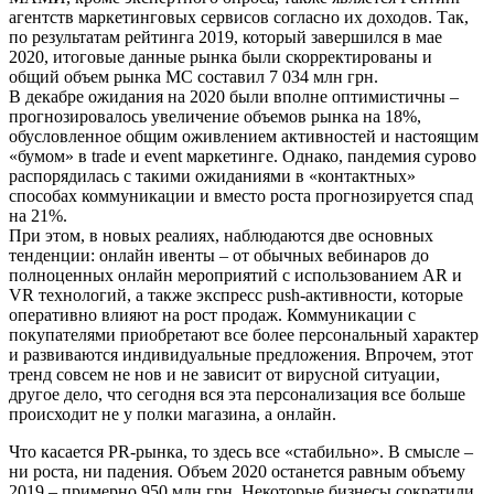
агентств маркетинговых сервисов согласно их доходов. Так,
по результатам рейтинга 2019, который завершился в мае
2020, итоговые данные рынка были скорректированы и
общий объем рынка МС составил 7 034 млн грн.
В декабре ожидания на 2020 были вполне оптимистичны –
прогнозировалось увеличение объемов рынка на 18%,
обусловленное общим оживлением активностей и настоящим
«бумом» в trade и event маркетинге. Однако, пандемия сурово
распорядилась с такими ожиданиями в «контактных»
способах коммуникации и вместо роста прогнозируется спад
на 21%.
При этом, в новых реалиях, наблюдаются две основных
тенденции: онлайн ивенты – от обычных вебинаров до
полноценных онлайн мероприятий с использованием AR и
VR технологий, а также экспресс push-активности, которые
оперативно влияют на рост продаж. Коммуникации с
покупателями приобретают все более персональный характер
и развиваются индивидуальные предложения. Впрочем, этот
тренд совсем не нов и не зависит от вирусной ситуации,
другое дело, что сегодня вся эта персонализация все больше
происходит не у полки магазина, а онлайн.
Что касается PR-рынка, то здесь все «стабильно». В смысле –
ни роста, ни падения. Объем 2020 останется равным объему
2019 – примерно 950 млн грн. Некоторые бизнесы сократили