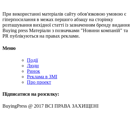
При використанні матеріалів сайту обов'язковою умовою є
гіперпосилання в межах першого абзацу на сторінку
розташування вихідної статті із зазначенням бренду видання
Buying press Матеріали з позначками "Новини компаній" та
PR публікуються на правах реклами.
Меню
Події
Люди
Ринок
Реклама в ЗМІ
Про проект
Підписатися на розсилку:
BuyingPress @ 2017 ВСІ ПРАВА ЗАХИЩЕНІ