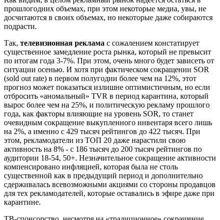
прошлогодних объемах, при этом некоторые медиа, увы, не
досчитаются в своих объемах, но некоторые даже собираются
подрасти.
Так,
телевизионная реклама
с сожалением констатирует
существенное замедление роста рынка, который не превысит
по итогам года 3-7%. При этом, очень много будет зависеть от
ситуации осенью. И хотя при фактическом сокращении SOR
(sold out rate) в первом полугодии более чем на 12%, этот
прогноз может показаться излишне оптимистичным, но если
отбросить «аномальный» TVR в период карантина, который
вырос более чем на 25%, и политическую рекламу прошлого
года, как факторы влияющие на уровень SOR, то станет
очевидным сокращение выкупленного инвентаря всего лишь
на 2%, а именно с 429 тысяч рейтингов до 422 тысяч. При
этом, рекламодатели из ТОП 20 даже нарастили свою
активность на 8% - с 186 тысяч до 200 тысяч рейтингов по
аудитории 18-54, 50+. Незначительное сокращение активности
компенсировано инфляцией, которая была не столь
существенной как в предыдущий период и дополнительно
сдерживалась всевозможными акциями со стороны продавцов
для тех рекламодателей, которые оставались в эфире даже при
карантине.
ТВ-спонсорство, несмотря на «традиционное» сокращение