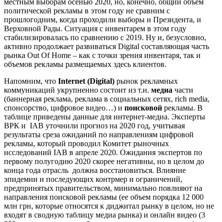
местным выборам осенью 2020, но, конечно, общий объем
политической рекламы в этом году не сравним с
прошлогодним, когда проходили выборы и Президента, и
Верховной Рады. Ситуация с инвентарем в этом году
стабилизировалась по сравнению с 2019. Ну и, безусловно,
активно продолжает развиваться Digital составляющая часть
рынка Out Of Home – как с точки зрения инвентаря, так и
объемов рекламы размещаемых здесь клиентов.
Напомним, что
Internet
(
Digital
)
рынок рекламных
коммуникаций укрупненно состоит из т.н.
медиа
части
(баннерная реклама, реклама в социальных сетях, rich media,
спонсорство, цифровое видео…) и
поисковой
рекламы. В
таблице приведены данные для интернет-медиа. Эксперты
ВРК и IAB уточнили прогноз на 2020 год, учитывая
результаты среза ожиданий по направлениям цифровой
рекламы, который проводил Комитет рыночных
исследований IAB в апреле 2020. Ожидания экспертов по
первому полугодию 2020 скорее негативны, но в целом до
конца года отрасль должна восстановиться. Влияние
эпидемии и последующих контрмер и ограничений,
предпринятых правительством, минимально повлияют на
направления поисковой рекламы (ее объем порядка 12 000
млн грн, которые относятся к диджитал рынку в целом, но не
входят в сводную таблицу медиа рынка) и онлайн видео (3