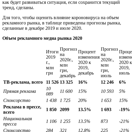
как будет развиваться ситуация, если сохранится текущий
тренд, сделаны.
Для того, чтобы оценить влияние короновируса на объем
рекламного рынка, в таблице приведены прогнозы рынка,
сделанные в декабре 2019 и июле 2020.
Объем рекламного медиа рынка 2020
Прогноз
Прогноз
Итоги
Процент
Проце
на
на
2019
изменения
измен
2020г.,
2020г.,
г.,
2020 к
2020 к
млн
млн
млн
2019,
2019,
грн,
грн,
грн
декабрь
июль
декабрь
июль
ТВ-реклама, всего
11 526
13 325
16%
12 246
6%
10
Прямая реклама
11 600
15%
10 593
5%
089
Спонсорство
1 438
1 725
20%
1 653
15%
Реклама в прессе,
1 850
2099
13.5%
1 693
-19%
всего
Национальная
1 106
1 255
13.5%
873
-21%
пресса
Спонсорство
284
321
12.8%
225
-21%