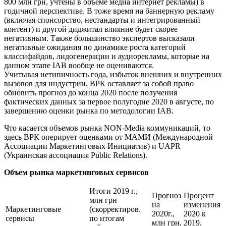
800 млн грн, учтены в объеме медиа интернет рекламы) в
годичной перспективе. В тоже время на баннерную рекламу
(включая спонсорство, нестандарты и интегрированный
контент) и другой диджитал влияние будет скорее
негативным. Также большинство экспертов высказали
негативные ожидания по динамике роста категорий
классифайдов, лидогенерации и аудиорекламы, которые на
данном этапе IAB вообще не оцениваются.
Учитывая нетипичность года, избыток внешних и внутренних
вызовов для индустрии, ВРК оставляет за собой право
обновить прогноз до конца 2020 после получения
фактических данных за первое полугодие 2020 в августе, по
завершению оценки рынка по методологии IAB.
Что касается объемов рынка NON-Media коммуникаций, то
здесь ВРК оперирует оценками от МАМИ (Международной
Ассоциации Маркетинговых Инициатив) и UAPR
(Украинская ассоциация Public Relations).
Объем рынка маркетинговых сервисов
Итоги 2019 г.,
Прогноз
Процент
млн грн
на
изменения
Маркетинговые
(скорректиров.
2020г.,
2020 к
сервисы
по итогам
млн грн,
2019,