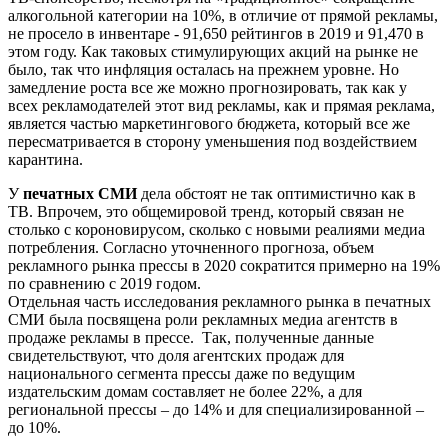
алкогольной категории на 10%, в отличие от прямой рекламы,
не просело в инвентаре - 91,650 рейтингов в 2019 и 91,470 в
этом году. Как таковых стимулирующих акций на рынке не
было, так что инфляция осталась на прежнем уровне. Но
замедление роста все же можно прогнозировать, так как у
всех рекламодателей этот вид рекламы, как и прямая реклама,
является частью маркетингового бюджета, который все же
пересматривается в сторону уменьшения под воздействием
карантина.
У
печатных СМИ
дела обстоят не так оптимистично как в
ТВ. Впрочем, это общемировой тренд, который связан не
столько с короновирусом, сколько с новыми реалиями медиа
потребления. Согласно уточненного прогноза, объем
рекламного рынка прессы в 2020 сократится примерно на 19%
по сравнению с 2019 годом.
Отдельная часть исследования рекламного рынка в печатных
СМИ была посвящена роли рекламных медиа агентств в
продаже рекламы в прессе. Так, полученные данные
свидетельствуют, что доля агентских продаж для
национального сегмента прессы даже по ведущим
издательским домам составляет не более 22%, а для
региональной прессы – до 14% и для специализированной –
до 10%.