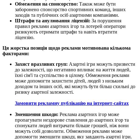
Обмеження на спонсорство:
Також може бути
заборонено спонсорство спортивних команд, інших
заходів та публічних осіб азартними компаніями.
Штрафи та анулювання ліцензій:
За порушення
правил реклами азартних ігор та лотерей оператори
ризикують отримати штрафи та навіть втратити
ліцензію.
Ця жорстка позиція щодо реклами мотивована кількома
факторами:
Захист вразливих груп:
Азартні ігри можуть призвести
до залежності, що негативно впливає на життя людей,
їхні сім'ї та суспільство в цілому. Обмеження реклами
може допомогти захистити дітей, людей з низьким
доходом та інших осіб, які можуть бути більш схильні до
ризику азартної залежності.
Замовити рекламну публікацію на інтернет-сайтах
Зменшення шкоди:
Реклама азартних ігор може
пропагувати нездорове ставлення до азартних ігор та
спонукати людей витрачати більше грошей, ніж вони
можуть собі дозволити. Обмеження реклами може
допомогти зменшити шкоду, яку завдають азартні ігри.