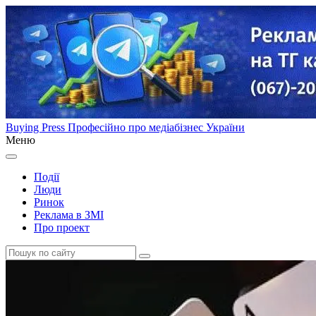
Buying Press
Професійно про медіабізнес України
Меню
Події
Люди
Ринок
Реклама в ЗМІ
Про проект