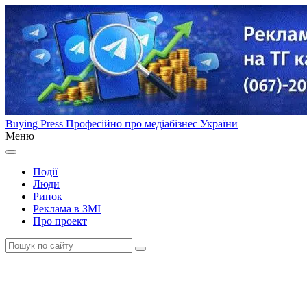
Buying Press
Професійно про медіабізнес України
Меню
Події
Люди
Ринок
Реклама в ЗМІ
Про проект