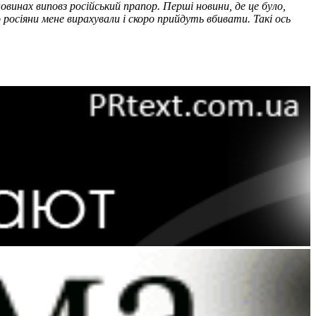
овинах виповз російський прапор. Перші новини, де це було,
о росіяни мене вирахували і скоро прийдуть вбивати. Такі ось