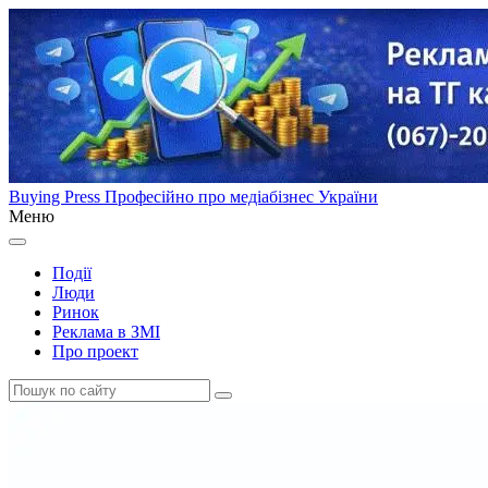
Buying Press
Професійно про медіабізнес України
Меню
Події
Люди
Ринок
Реклама в ЗМІ
Про проект