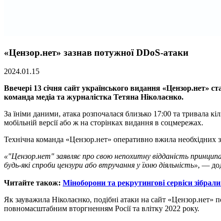
«Цензор.нет» зазнав потужної DDoS-атаки
2024.01.15
Ввечері 13 січня сайт українського видання «Цензор.нет» с
команда медіа та журналістка Тетяна Ніколаєнко.
За їніми даними, атака розпочалася близько 17:00 та тривала к
мобільній версії або ж на сторінках видання в соцмережах.
Технічна команда «Цензор.нет» оперативно вжила необхідних з
«"Цензор.нет" заявляє про свою непохитну відданість принци
будь-які спроби цензури або втручання у їхню діяльність»
, — до
Читайте також:
Міноборони та рекрутингові сервіси зібрали
Як зауважила Ніколаєнко, подібні атаки на сайт «Цензор.нет» 
повномасштабним вторгненням Росії та влітку 2022 року.