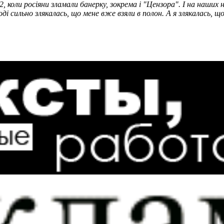
коли росіяни зламали банерку, зокрема і "Цензора". І на наших н
оді сильно злякалась, що мене вже взяли в полон. А я злякалась, щ