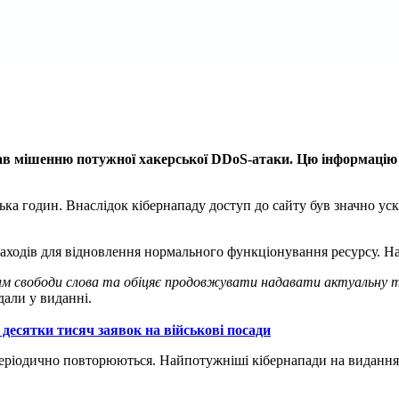
тав мішенню потужної хакерської DDoS-атаки. Цю інформацію 
ілька годин. Внаслідок кібернападу доступ до сайту був значно у
аходів для відновлення нормального функціонування ресурсу. На
пам свободи слова та обіцяє продовжувати надавати актуальну
дали у виданні.
 десятки тисяч заявок на військові посади
періодично повторюються. Найпотужніші кібернапади на видання ф