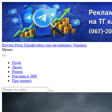
Buying Press
Професійно про медіабізнес України
Меню
Події
Люди
Ринок
Реклама в ЗМІ
Про проект