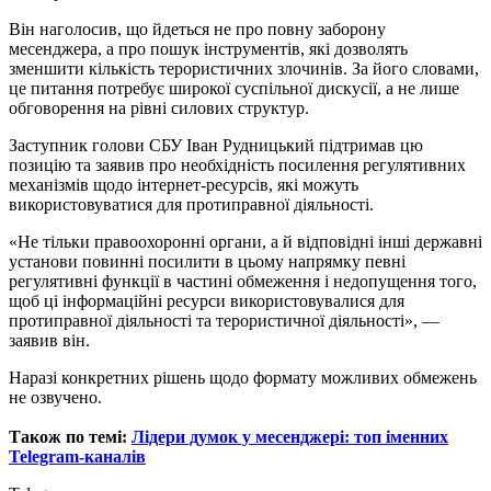
Він наголосив, що йдеться не про повну заборону
месенджера, а про пошук інструментів, які дозволять
зменшити кількість терористичних злочинів. За його словами,
це питання потребує широкої суспільної дискусії, а не лише
обговорення на рівні силових структур.
Заступник голови СБУ Іван Рудницький підтримав цю
позицію та заявив про необхідність посилення регулятивних
механізмів щодо інтернет-ресурсів, які можуть
використовуватися для протиправної діяльності.
«Не тільки правоохоронні органи, а й відповідні інші державні
установи повинні посилити в цьому напрямку певні
регулятивні функції в частині обмеження і недопущення того,
щоб ці інформаційні ресурси використовувалися для
протиправної діяльності та терористичної діяльності», —
заявив він.
Наразі конкретних рішень щодо формату можливих обмежень
не озвучено.
Також по темі:
Лідери думок у месенджері: топ іменних
Telegram-каналів