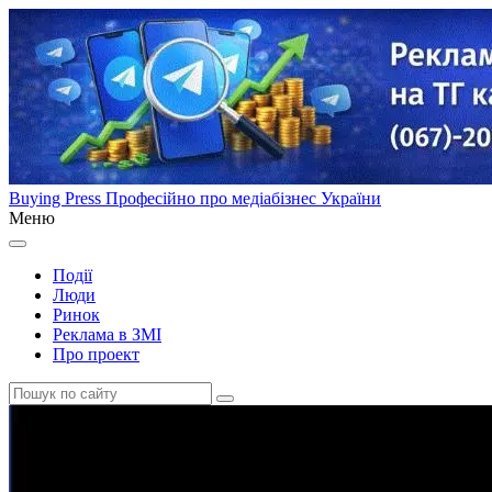
Buying Press
Професійно про медіабізнес України
Меню
Події
Люди
Ринок
Реклама в ЗМІ
Про проект