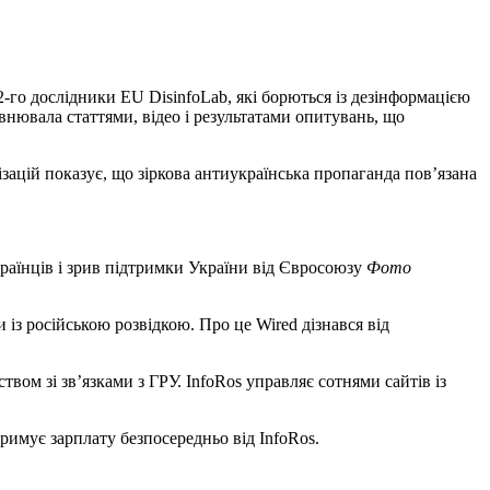
го дослідники EU DisinfoLab, які борються із дезінформацією
внювала статтями, відео і результатами опитувань, що
зацій показує, що зіркова антиукраїнська пропаганда повʼязана
раїнців і зрив підтримки України від Євросоюзу
Фото
 із російською розвідкою. Про це Wired дізнався від
вом зі звʼязками з ГРУ. InfoRos управляє сотнями сайтів із
римує зарплату безпосередньо від InfoRos.