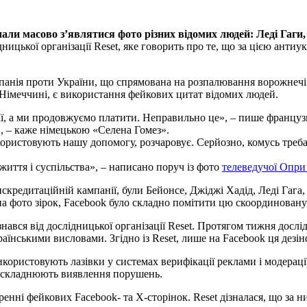
чали масово зʼявлятися фото різних відомих людей: Леді Гаги,
ницької організації Reset, яке говорить про те, що за цією антиу
панія проти України, що спрямована на розпалювання ворожнечі 
 Німеччині, є використання фейкових цитат відомих людей.
аї, а ми продовжуємо платити. Неправильно це», – пише француз
, – каже німецькою «Селена Гомез».
користовують нашу допомогу, розчаровує. Серйозно, комусь треб
життя і суспільства», – написано поруч із фото
телеведучої Опри
скредитаційній кампанії, були Бейонсе, Джіджі Хадід, Леді Гага,
 на фото зірок, Facebook було складно помітити цю скоординован
ізнався від дослідницької організації Reset. Протягом тижня дос
аїнськими висловами. Згідно із Reset, лише на Facebook ця дезі
икористовують лазівки у системах верифікації реклами і модерац
х ускладнюють виявлення порушень.
нні фейкових Facebook- та Х-сторінок. Reset дізналася, що за ни