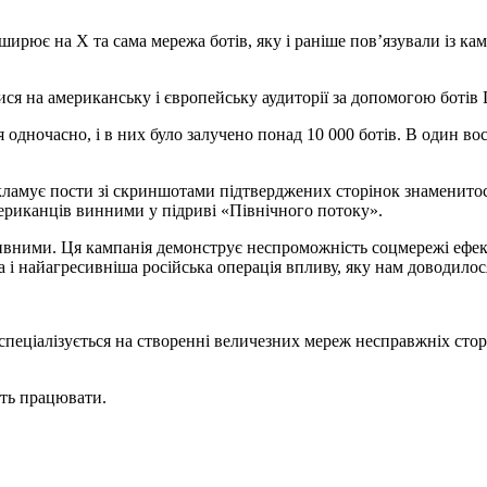
оширює на Х та сама мережа ботів, яку і раніше повʼязували із к
 на американську і європейську аудиторії за допомогою ботів Do
я одночасно, і в них було залучено понад 10 000 ботів. В один 
екламує пости зі скриншотами підтверджених сторінок знаменитос
ериканців винними у підриві «Північного потоку».
ктивними. Ця кампанія демонструє неспроможність соцмережі ефе
а і найагресивніша російська операція впливу, яку нам доводилос
 спеціалізується на створенні величезних мереж несправжніх стор
ють працювати.