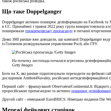
також російська розвідка.
Що таке Doppelganger
Doppelganger активно поширює дезінформацію на Facebook та X 
в ЄС. Принаймні з травня 2022 року група використовувала клон
поширювали
прокремлівську пропаганду
в питанні вторгнення 
Деякі ЗМІ раніше вже доводили, що кампанії Doppelganger веду
із Головним розвідувальним управлінням Росії, або ГРУ.
На початку листопада почалася агресивна дезінформаційн
Getty Images
Боти на Х, які раніше підштовхували переходити на фейкові сай
дослідників Antibot4Navalny, російської антидезінформаційної г
Перший сайт – французький ObservateurContinental.fr. Відкриті 
проросійською пропагандою та активно
поширює дезінформац
Другий сайт – німецький EuroBRICS. Німецьке видання Die Welt
Мережі фейкових сторінок