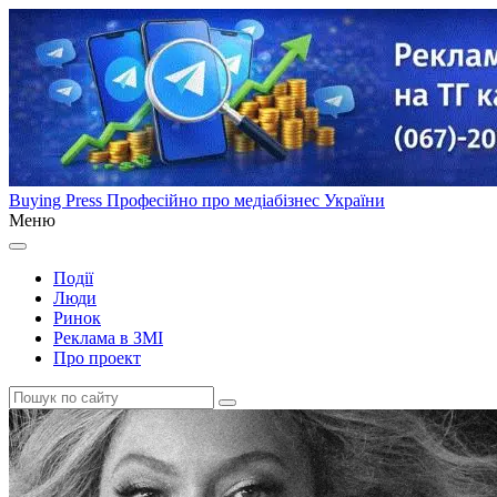
Buying Press
Професійно про медіабізнес України
Меню
Події
Люди
Ринок
Реклама в ЗМІ
Про проект