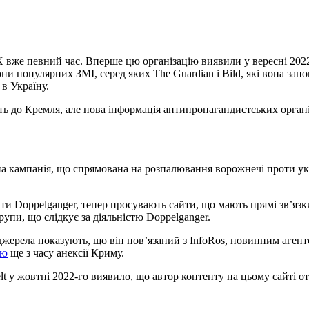
вже певний час. Вперше цю організацію виявили у вересні 2022-
и популярних ЗМІ, серед яких The Guardian і Bild, які вона запо
в Україну.
ть до Кремля, але нова інформація антипропагандистських органі
а кампанія, що спрямована на розпалювання ворожнечі проти ук
ти Doppelganger, тепер просувають сайти, що мають прямі звʼязки
рупи, що слідкує за діяльністю Doppelganger.
джерела показують, що він повʼязаний з InfoRos, новинним агентст
ію
ще з часу анексії Криму.
 у жовтні 2022-го виявило, що автор контенту на цьому сайті от