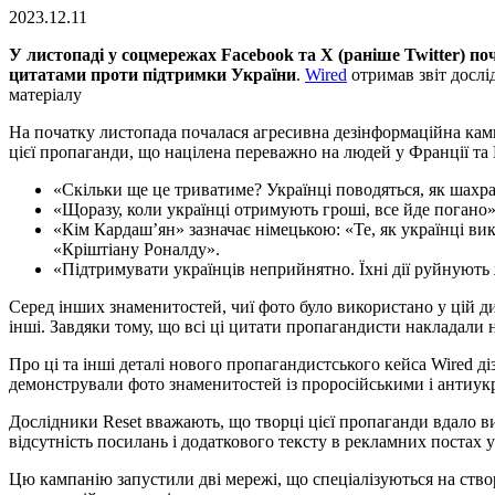
2023.12.11
У листопаді у соцмережах Facebook та X (раніше Twitter) по
цитатами проти підтримки України
.
Wired
отримав звіт дослід
матеріалу
На початку листопада почалася агресивна дезінформаційна кам
цієї пропаганди, що націлена переважно на людей у Франції та
«Скільки ще це триватиме? Українці поводяться, як шахр
«Щоразу, коли українці отримують гроші, все йде погано»
«Кім Кардаш’ян» зазначає німецькою: «Те, як українці ви
«Кріштіану Роналду».
«Підтримувати українців неприйнятно. Їхні дії руйнують 
Серед інших знаменитостей, чиї фото було використано у цій ди
інші. Завдяки тому, що всі ці цитати пропагандисти накладали
Про ці та інші деталі нового пропагандистського кейса Wired д
демонстрували фото знаменитостей із проросійськими і антиукр
Дослідники Reset вважають, що творці цієї пропаганди вдало в
відсутність посилань і додаткового тексту в рекламних поста
Цю кампанію запустили дві мережі, що спеціалізуються на створе