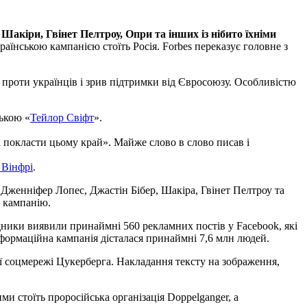
 Шакіри, Гвінет Пелтроу, Опри та інших із нібито їхніми
країнською кампанією стоїть Росія. Forbes переказує головне з
проти українців і зрив підтримки від Євросоюзу. Особливістю
ькою «
Тейлор Свіфт
».
а покласти цьому край». Майже слово в слово писав і
 Вінфрі
.
 Дженніфер Лопес, Джастін Бібер, Шакіра, Гвінет Пелтроу та
у кампанію.
лідники виявили принаймні 560 рекламних постів у Facebook, які
нформаційна кампанія дісталася принаймні 7,6 млн людей.
ії соцмережі Цукерберга. Накладання тексту на зображення,
ми стоїть проросійська організація Doppelganger, а