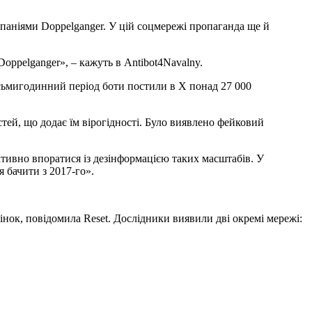
ампаніями Doppelganger. У цій соцмережі пропаганда ще й
ppelganger», – кажуть в Antibot4Navalny.
восьмигодинний період боти постили в Х понад 27 000
тей, що додає їм вірогідності. Було виявлено фейковий
ктивно впоратися із дезінформацією таких масштабів. У
я бачити з 2017-го».
інок, повідомила Reset. Дослідники виявили дві окремі мережі: