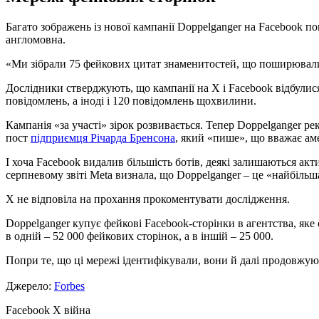
Багато зображень із нової кампанії Doppelganger на Facebook п
англомовна.
«Ми зібрали 75 фейкових цитат знаменитостей, що поширювалися
Дослідники стверджують, що кампанії на Х і Facebook відбулис
повідомлень, а іноді і 120 повідомлень щохвилини.
Кампанія «за участі» зірок розвивається. Тепер Doppelganger р
пост
підприємця Річарда Бренсона
, який «пише», що вважає ам
І хоча Facebook видалив більшість ботів, деякі залишаються а
серпневому звіті Meta визнала, що Doppelganger – це «найбільш
Х не відповіла на прохання прокоментувати дослідження.
Doppelganger купує фейкові Facebook-сторінки в агентства, яке
в одній – 52 000 фейкових сторінок, а в іншій – 25 000.
Попри те, що ці мережі ідентифікували, вони й далі продовжу
Джерело:
Forbes
Facebook
X
війна