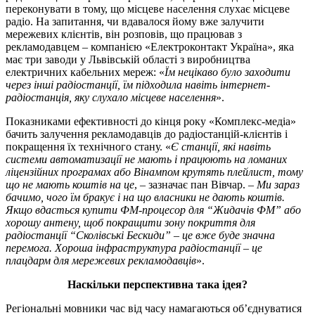
переконувати в тому, що місцеве населення слухає місцеве
радіо. На запитання, чи вдавалося йому вже залучити
мережевих клієнтів, він розповів, що працював з
рекламодавцем – компанією «Електроконтакт Україна», яка
має три заводи у Львівській області з виробництва
електричних кабельних мереж: «
Їм нецікаво було заходити
через інші радіостанції, їм підходила навіть інтернет-
радіостанція, яку слухало місцеве населення
».
Показниками ефективності до кінця року «Комплекс-медіа»
бачить залучення рекламодавців до радіостанцій-клієнтів і
покращення їх технічного стану. «
Є станції, які навіть
системи автоматизації не мають і працюють на ломаних
ліцензійних програмах або Вінампом крутять плейлист, тому
що не мають коштів на це
, – зазначає пан Вівчар. –
Ми зараз
бачимо, чого їм бракує і на що власники не дають коштів.
Якщо вдасться купити ФМ-процесор для
“
Жидачів ФМ
”
або
хорошу антену, щоб покращити зону покриття для
радіостанції
“
Сколівські Бескиди
”
– це вже буде значна
перемога. Хороша інфраструктура радіостанції – це
плацдарм для мережевих рекламодавців
».
Наскільки перспективна така ідея?
Регіональні мовники час від часу намагаються об’єднуватися