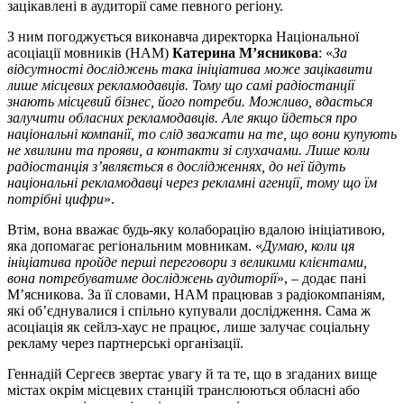
зацікавлені в аудиторії саме певного регіону.
З ним погоджується виконавча директорка Національної
асоціації мовників (НАМ)
Катерина М’ясникова
: «
За
відсутності досліджень така ініціатива може зацікавити
лише місцевих рекламодавців. Тому що самі радіостанції
знають місцевий бізнес, його потреби. Можливо, вдасться
залучити обласних рекламодавців. Але якщо йдеться про
національні компанії, то слід зважати на те, що вони купують
не хвилини та прояви, а контакти зі слухачами. Лише коли
радіостанція з’являється в дослідженнях, до неї йдуть
національні рекламодавці через рекламні агенції, тому що їм
потрібні цифри
».
Втім, вона вважає будь-яку колаборацію вдалою ініціативою,
яка допомагає регіональним мовникам. «
Думаю, коли ця
ініціатива пройде перші переговори з великими клієнтами,
вона потребуватиме досліджень аудиторії
», – додає пані
М’ясникова. За її словами, НАМ працював з радіокомпаніям,
які об’єднувалися і спільно купували дослідження. Сама ж
асоціація як сейлз-хаус не працює, лише залучає соціальну
рекламу через партнерські організації.
Геннадій Сергеєв звертає увагу й та те, що в згаданих вище
містах окрім місцевих станцій транслюються обласні або