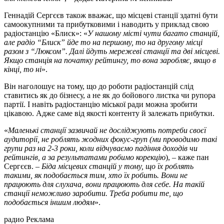
Геннадій Сергєєв також вважає, що місцеві станції здатні бути
самоокупними та прибутковими і наводить у приклад свою
радіостанцію «Блиск»: «
У нашому місті чути багато станцій,
але радіо
“
Блиск
”
йде то на першому, то на другому місці
разом з
“
Люксом
”
. Далі йдуть мережеві станції та дві місцеві.
Якщо станція на початку рейтингу, то вона заробляє, якщо в
кінці, то ні
».
Він наголошує на тому, що до роботи радіостанцій слід
ставитись як до бізнесу, а не як до бойового листка чи рупора
партії. І навіть радіостанцію міської ради можна зробити
цікавою. Адже саме від якості контенту й залежать прибутки.
«
Маленькі станції зазвичай не досліджують потреби своєї
аудиторії, не роблять жодних фокус-груп (ми проводимо такі
групи раз на 2-3 роки, коли відчуваємо падіння доходів чи
рейтингів, а за результатами робимо корекцію
), – каже пан
Сергєєв. –
Біда місцевих станцій у тому, що їх роблять
такими, як подобається тим, хто їх робить. Вони не
працюють для слухача, вони працюють для себе. На такій
станції неможливо заробити. Треба робити те, що
подобається іншим людям
».
радио
Реклама