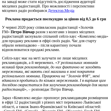
на заваді може стати відсутність дослідження аудиторії
місцевих радіостанцій. Про можливості і перспективи
місцевих радіо розбирався
Детектор.Медіа
Реклама продається посекундно за ціною від 0,5 до 6 грн
У червні 2020 року співвласник радіостанції «Золочів
FM»
Петро Вівчар
разом з колегами з інших місцевих
радіостанцій заснували спільний сейлз-хаус «Комплекс-медіа»
для продажу реклами в ефірі своїх радіо. Час для старту
обрали невипадково – після карантину почали
відновлюватися продажі реклами.
Сейлз-хаус має на меті залучати не лише місцевих
рекламодавців, а й мережевих. «
У регіональних мовників
великий брак рекламодавців, до них фактично не заходять
мережевики, які мають свої магазини в зоні покриття
регіонального мовника. Працюючи на
“
Золочів ФМ
”,
мені
вдавалося пробитись до кількох мережевиків. І я вирішив цим
досвідом скористатися для залучення рекламодавців для малих
радіостанцій
», – розповідає Петро Вівчар.
Зараз «Комплекс-медіа» пропонує рекламодавцям розміщення
в ефірі 12 радіостанцій з різних міст переважно Львівської
області, а також Івано-Франківської та Київської областей: