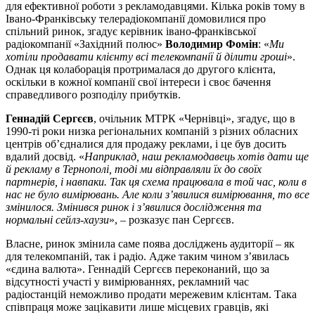
для ефективної роботи з рекламодавцями. Кілька років тому в
Івано-Франківську телерадіокомпанії домовилися про
спільний ринок, згадує керівник івано-франківської
радіокомпанії «Західний полюс»
Володимир Фомін
: «
Ми
хотіли продавати клієнту всі телекомпанії й ділити гроші
».
Однак ця колаборація протрималася до другого клієнта,
оскільки в кожної компанії свої інтереси і своє бачення
справедливого розподілу прибутків.
Геннадій Сергєєв
, очільник МТРК «Чернівці», згадує, що в
1990-ті роки низка регіональних компаній з різних обласних
центрів об’єдналися для продажу реклами, і це був досить
вдалий досвід. «
Наприклад, наш рекламодавець хотів дати ще
й рекламу в Тернополі, тоді ми відправляли їх до своїх
партнерів, і навпаки. Так ця схема працювала в той час, коли в
нас не було вимірювань. Але коли з’явилися вимірювання, то все
змінилося. Змінився ринок і з’явилися дослідження та
нормальні сейлз-хаузи
», – розказує пан Сергєєв.
Власне, ринок змінила саме поява досліджень аудиторії – як
для телекомпаній, так і радіо. Адже таким чином з’явилась
«єдина валюта». Геннадій Сергєєв переконаний, що за
відсутності участі у вимірюваннях, рекламний час
радіостанцій неможливо продати мережевим клієнтам. Така
співпраця може зацікавити лише місцевих гравців, які