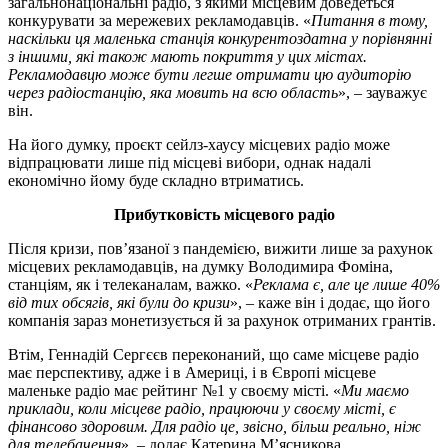
загальнонаціональні радіо, з якими місцевим доведеться
конкурувати за мережевих рекламодавців. «
Питання в тому,
наскільки ця маленька станція конкурентоздатна у порівнянні
з іншими, які також мають покриття у цих містах.
Рекламодавцю може бути легше отримати цю аудиторію
через радіостанцію, яка мовить на всю область
», – зауважує
він.
На його думку, проєкт сейлз-хаусу місцевих радіо може
відпрацювати лише під місцеві вибори, однак надалі
економічно йому буде складно втриматись.
Прибутковість місцевого радіо
Після кризи, пов’язаної з пандемією, вижити лише за рахунок
місцевих рекламодавців, на думку Володимира Фоміна,
станціям, як і телеканалам, важко. «
Реклама є, але це лише 40%
від тих обсягів, які були до кризи
», – каже він і додає, що його
компанія зараз монетизується й за рахунок отриманих грантів.
Втім, Геннадій Сергєєв переконаний, що саме місцеве радіо
має перспективу, адже і в Америці, і в Європі місцеве
маленьке радіо має рейтинг №1 у своєму місті. «
Ми маємо
приклади, коли місцеве радіо, працюючи у своєму місті, є
фінансово здоровим. Для радіо це, звісно, більш реально, ніж
для телебачення
», – додає Катерина М’ясникова.