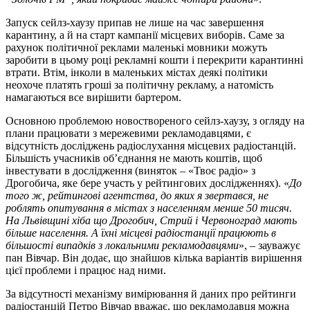
Запуск сейлз-хаузу припав не лише на час завершення
карантину, а й на старт кампанії місцевих виборів. Саме за
рахунок політичної реклами маленькі мовники можуть
заробити в цьому році рекламні кошти і перекрити карантинні
втрати. Втім, інколи в маленьких містах деякі політики
неохоче платять гроші за політичну рекламу, а натомість
намагаються все вирішити бартером.
Основною проблемою новоствореного сейлз-хаузу, з огляду на
плани працювати з мережевими рекламодавцями, є
відсутність досліджень радіослухання місцевих радіостанцій.
Більшість учасників об’єднання не мають коштів, щоб
інвестувати в дослідження (виняток – «Твоє радіо» з
Дрогобича, яке бере участь у рейтингових дослідженнях). «
До
того ж, рейтингові агентства, до яких я звертався, не
роблять опитування в містах з населенням менше 50 тисяч.
На Львівщині хіба що Дрогобич, Стрий і Червоноград мають
більше населення. А їхні місцеві радіостанції працюють в
більшості випадків з локальними рекламодавцями
», – зауважує
пан Вівчар. Він додає, що знайшов кілька варіантів вирішення
цієї проблеми і працює над ними.
За відсутності механізму вимірювання й даних про рейтинги
радіостанцій Петро Вівчар вважає, що рекламодавця можна