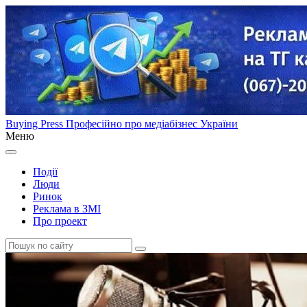
Buying Press
Професійно про медіабізнес України
Меню
Події
Люди
Ринок
Реклама в ЗМІ
Про проект