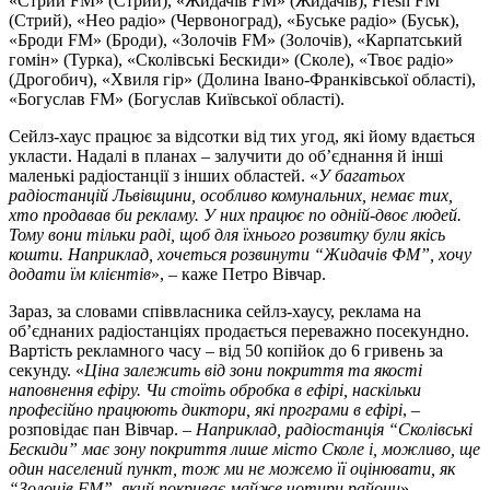
«Стрий FM» (Стрий), «Жидачів FM» (Жидачів), Fresh FM
(Стрий), «Нео радіо» (Червоноград), «Буське радіо» (Буськ),
«Броди FM» (Броди), «Золочів FM» (Золочів), «Карпатський
гомін» (Турка), «Сколівські Бескиди» (Сколе), «Твоє радіо»
(Дрогобич), «Хвиля гір» (Долина Івано-Франківської області),
«Богуслав FM» (Богуслав Київської області).
Сейлз-хаус працює за відсотки від тих угод, які йому вдається
укласти. Надалі в планах – залучити до об’єднання й інші
маленькі радіостанції з інших областей. «
У багатьох
радіостанцій Львівщини, особливо комунальних, немає тих,
хто продавав би рекламу. У них працює по одній-двоє людей.
Тому вони тільки раді, щоб для їхнього розвитку були якісь
кошти. Наприклад, хочеться розвинути
“
Жидачів ФМ
”
, хочу
додати їм клієнтів
», – каже Петро Вівчар.
Зараз, за словами співвласника сейлз-хаусу, реклама на
об’єднаних радіостанціях продається переважно посекундно.
Вартість рекламного часу – від 50 копійок до 6 гривень за
секунду. «
Ціна залежить від зони покриття та якості
наповнення ефіру. Чи стоїть обробка в ефірі, наскільки
професійно працюють диктори, які програми в ефірі
, –
розповідає пан Вівчар. –
Наприклад, радіостанція “Сколівські
Бескиди” має зону покриття лише місто Сколе і, можливо, ще
один населений пункт, тож ми не можемо її оцінювати, як
“Золочів FM”, який покриває майже чотири райони
».