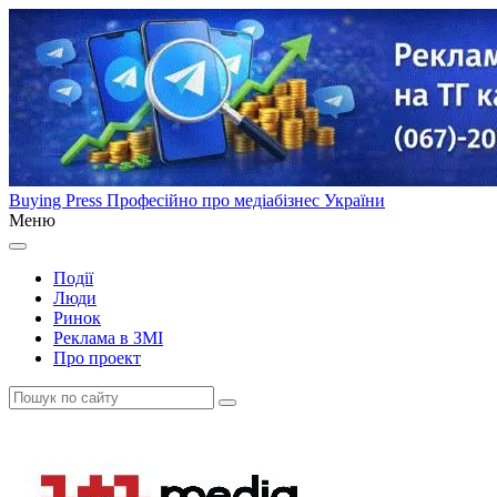
Buying Press
Професійно про медіабізнес України
Меню
Події
Люди
Ринок
Реклама в ЗМІ
Про проект