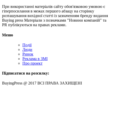
При використанні матеріалів сайту обов'язковою умовою є
гіперпосилання в межах першого абзацу на сторінку
розташування вихідної статті із зазначенням бренду видання
Buying press Матеріали з позначками "Новини компаній" та
PR публікуються на правах реклами.
Меню
Події
Люди
Ринок
Реклама в ЗМІ
Про проект
Підписатися на розсилку:
BuyingPress @ 2017 ВСІ ПРАВА ЗАХИЩЕНІ