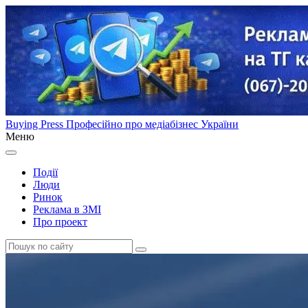
Buying Press
Професійно про медіабізнес України
Меню
Події
Люди
Ринок
Реклама в ЗМІ
Про проект