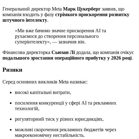
Генеральний директор Meta
Марк Цукерберг
заявив, що
компанія входить у фазу
стрімкого прискорення розвитку
штучного інтелекту
.
«Ми вже бачимо значне прискорення AI та
рухаємося до створення персонального
суперінтелекту», — зазначив він.
Фінансова директорка
Сьюзан Лі
додала, що компанія очікує
подальшого зростання операційного прибутку у 2026 році
.
Ризики
Серед основних викликів Meta називає:
високі капітальні витрати,
посилення конкуренції у сфері AI та рекламних
технологій,
регуляторний тиск у різних юрисдикціях,
можливі скорочення рекламних бюджетів через
макроекономічну нестабільність.