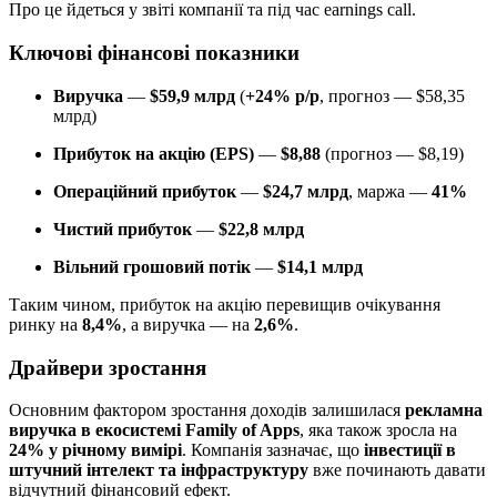
Про це йдеться у звіті компанії та під час earnings call.
Ключові фінансові показники
Виручка
—
$59,9 млрд
(
+24% р/р
, прогноз — $58,35
млрд)
Прибуток на акцію (EPS)
—
$8,88
(прогноз — $8,19)
Операційний прибуток
—
$24,7 млрд
, маржа —
41%
Чистий прибуток
—
$22,8 млрд
Вільний грошовий потік
—
$14,1 млрд
Таким чином, прибуток на акцію перевищив очікування
ринку на
8,4%
, а виручка — на
2,6%
.
Драйвери зростання
Основним фактором зростання доходів залишилася
рекламна
виручка в екосистемі Family of Apps
, яка також зросла на
24% у річному вимірі
. Компанія зазначає, що
інвестиції в
штучний інтелект та інфраструктуру
вже починають давати
відчутний фінансовий ефект.