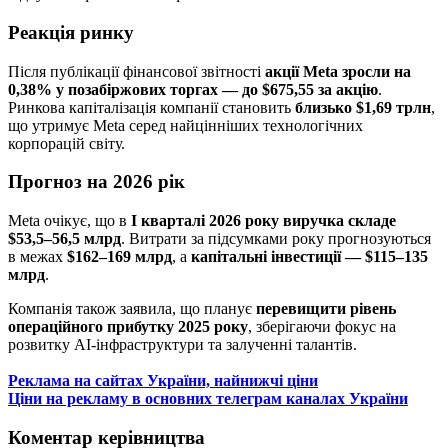
Реакція ринку
Після публікації фінансової звітності
акції Meta зросли на
0,38% у позабіржових торгах — до $675,55 за акцію
.
Ринкова капіталізація компанії становить
близько $1,69 трлн
,
що утримує Meta серед найцінніших технологічних
корпорацій світу.
Прогноз на 2026 рік
Meta очікує, що в
I кварталі 2026 року виручка складе
$53,5–56,5 млрд
. Витрати за підсумками року прогнозуються
в межах
$162–169 млрд
, а
капітальні інвестиції — $115–135
млрд
.
Компанія також заявила, що планує
перевищити рівень
операційного прибутку 2025 року
, зберігаючи фокус на
розвитку AI-інфраструктури та залученні талантів.
Реклама на сайтах України, найнижчі ціни
Ціни на рекламу в основних телеграм каналах України
Коментар керівництва