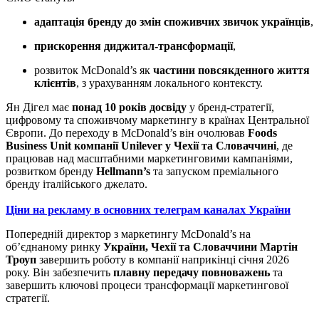
адаптація бренду до змін споживчих звичок українців
,
прискорення диджитал-трансформації
,
розвиток McDonald’s як
частини повсякденного життя
клієнтів
, з урахуванням локального контексту.
Ян Дігел має
понад 10 років досвіду
у бренд-стратегії,
цифровому та споживчому маркетингу в країнах Центральної
Європи. До переходу в McDonald’s він очолював
Foods
Business Unit компанії Unilever у Чехії та Словаччині
, де
працював над масштабними маркетинговими кампаніями,
розвитком бренду
Hellmann’s
та запуском преміального
бренду італійського джелато.
Ціни на рекламу в основних телеграм каналах України
Попередній директор з маркетингу McDonald’s на
об’єднаному ринку
України, Чехії та Словаччини Мартін
Троуп
завершить роботу в компанії наприкінці січня 2026
року. Він забезпечить
плавну передачу повноважень
та
завершить ключові процеси трансформації маркетингової
стратегії.