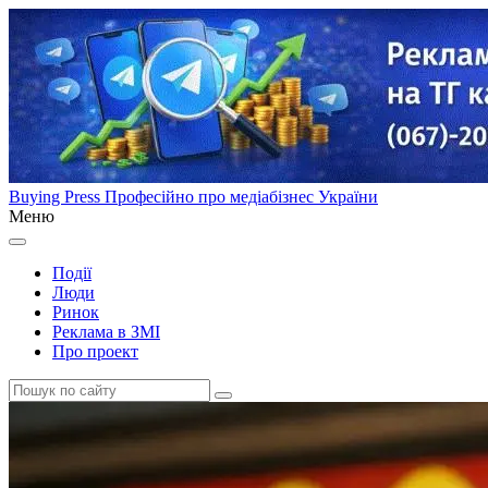
Buying Press
Професійно про медіабізнес України
Меню
Події
Люди
Ринок
Реклама в ЗМІ
Про проект