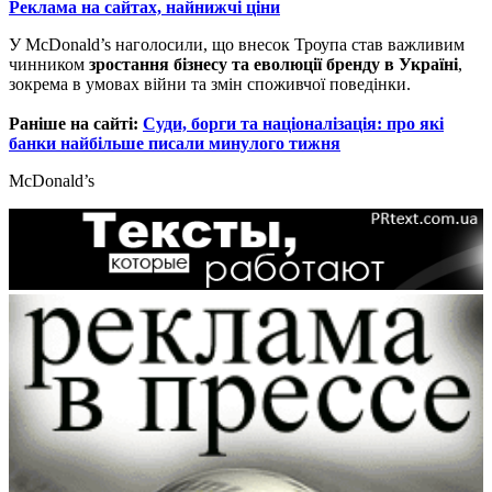
Реклама на сайтах, найнижчі ціни
У McDonald’s наголосили, що внесок Троупа став важливим
чинником
зростання бізнесу та еволюції бренду в Україні
,
зокрема в умовах війни та змін споживчої поведінки.
Раніше на сайті:
Суди, борги та націоналізація: про які
банки найбільше писали минулого тижня
McDonald’s