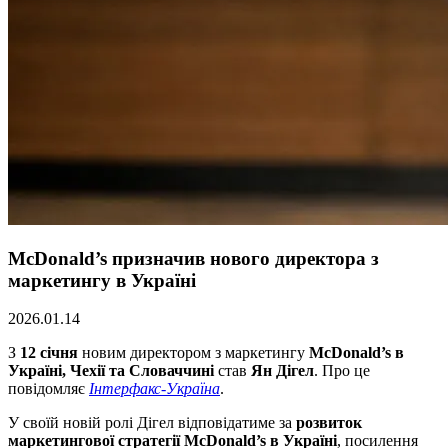
McDonald’s призначив нового директора з
маркетингу в Україні
2026.01.14
З
12 січня
новим директором з маркетингу
McDonald’s в
Україні, Чехії та Словаччині
став
Ян Дігел
. Про це
повідомляє
Інтерфакс-Україна
.
У своїй новій ролі Дігел відповідатиме за
розвиток
маркетингової стратегії McDonald’s в Україні
, посилення