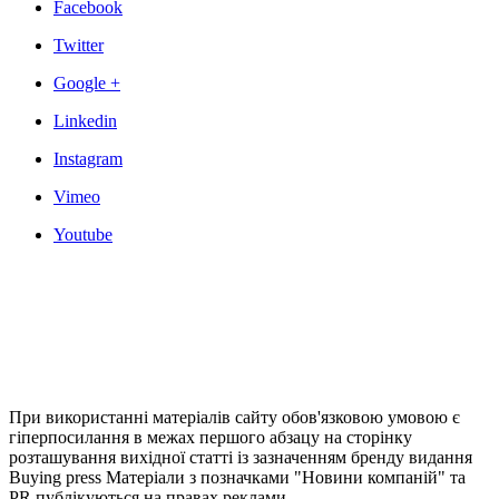
Facebook
Twitter
Google +
Linkedin
Instagram
Vimeo
Youtube
При використанні матеріалів сайту обов'язковою умовою є
гіперпосилання в межах першого абзацу на сторінку
розташування вихідної статті із зазначенням бренду видання
Buying press Матеріали з позначками "Новини компаній" та
PR публікуються на правах реклами.