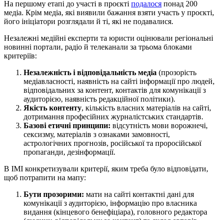
На першому етапі до участі в проєкті
подалося
понад 200
медіа. Крім медіа, які виявили бажання взяти участь у проєкті,
його ініціатори розглядали й ті, які не подавалися.
Незалежні медійні експерти та юристи оцінювали регіональні
новинні портали, радіо й телеканали за трьома блоками
критеріїв:
Незалежність і відповідальність медіа
(прозорість
медіавласності, наявність на сайті інформації про людей,
відповідальних за контент, контактів для комунікації з
аудиторією, наявність редакційної політики).
Якість контенту
, кількість власних матеріалів на сайті,
дотримання професійних журналістських стандартів.
Базові етичні принципи:
відсутність мови ворожнечі,
сексизму, матеріалів з ознаками замовності,
астрологічних прогнозів, російської та проросійської
пропаганди, дезінформації.
В ІМІ конкретизували критерії, яким треба було відповідати,
щоб потрапити на мапу:
Бути прозорими:
мати на сайті контактні дані для
комунікації з аудиторією, інформацію про власника
видання (кінцевого бенефіціара), головного редактора