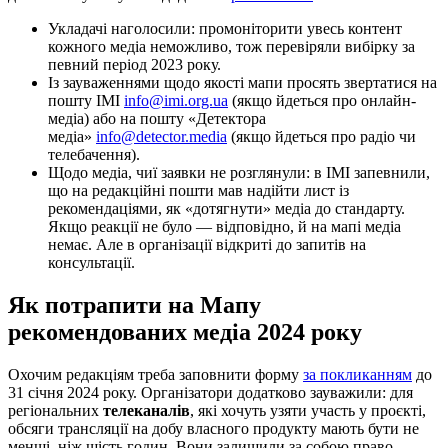
Укладачі наголосили: промоніторити увесь контент
кожного медіа неможливо, тож перевіряли вибірку за
певний період 2023 року.
Із зауваженнями щодо якості мапи просять звертатися на
пошту ІМІ
info@imi.org.ua
(якщо йдеться про онлайн-
медіа) або на пошту «Детектора
медіа»
info@detector.media
(якщо йдеться про радіо чи
телебачення).
Щодо медіа, чиї заявки не розглянули: в ІМІ запевнили,
що на редакційні пошти мав надійти лист із
рекомендаціями, як «дотягнути» медіа до стандарту.
Якщо реакції не було — відповідно, й на мапі медіа
немає. Але в організації відкриті до запитів на
консультації.
Як потрапити на Мапу
рекомендованих медіа 2024 року
Охочим редакціям треба заповнити форму
за покликанням
до
31 січня 2024 року. Організатори додатково зауважили: для
регіональних
телеканалів
, які хочуть узяти участь у проєкті,
обсяги трансляції на добу власного продукту мають бути не
менші, ніж шість годин. Вони залишили за собою право