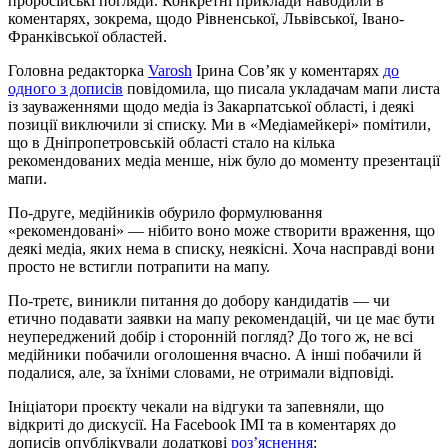
проросійські погляди. Конкретні приклади наводили в
коментарях, зокрема, щодо Рівненської, Львівської, Івано-
Франківської областей.
Головна редакторка
Varosh
Ірина Сов’як у коментарях
до
одного з дописів
повідомила, що писала укладачам мапи листа
із зауваженнями щодо медіа із Закарпатської області, і деякі
позиції виключили зі списку. Ми в «Медіамейкері» помітили,
що в Дніпропетровській області стало на кілька
рекомендованих медіа менше, ніж було до моменту презентації
мапи.
По-друге, медійників обурило формулювання
«рекомендовані» — нібито воно може створити враження, що
деякі медіа, яких нема в списку, неякісні. Хоча насправді вони
просто не встигли потрапити на мапу.
По-третє, виникли питання до добору кандидатів — чи
етично подавати заявки на мапу рекомендацій, чи це має бути
неупереджений добір і сторонній погляд? До того ж, не всі
медійники побачили оголошення вчасно. А інші побачили й
подалися, але, за їхніми словами, не отримали відповіді.
Ініціатори проєкту чекали на відгуки та запевняли, що
відкриті до дискусії. На Facebook ІМІ та в коментарях до
дописів опублікували додаткові
роз’яснення
: