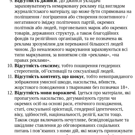
Відсутність джинси
. До джинси укладачі
зараховуватимуть немарковану рекламу під виглядом
журналістського матеріалу, що може бути спрямована на
поліпшення / погіршення або створення позитивного /
негативного іміджу політичних партій, окремих
політиків або людей, торговельних марок або окремих
товарів, державних структур, а також благодійних
фондів та релігійних організацій, та не позначена як
реклама зрозумілим для переважної більшості людей
чином. До неналежного маркування зараховуються всі
типи маркування, за винятком слів «реклама», «на
правах реклами».
Відсутність сексизм
у, тобто поширення гендерних
стереотипів, об’єктивації та сексуалізації людей.
Відсутність контенту, що шокує
, тобто невиправданого
зображення умисної шкоди, насильства, вбивств,
жорстокого поводження з тваринами без позначки 18+.
Відсутність мови ворожнечі
. Ідеться про матеріали, які
пропагують насильство, дегуманізують групи чи
окремих осіб на основі раси, етнічного походження,
статі, сексуальної орієнтації, гендерної ідентичності,
віку, здібностей, національності, релігії, касти тощо.
Також сюди включають нечутливе, безвідповідальне та
шкідливе ставлення до обговорюваних соціальних
питань і пов’язаних з ними дій, які можуть принижувати