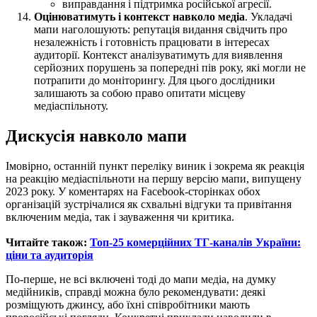
виправдання і підтримка російської агресії.
Оцінюватимуть і контекст навколо медіа
. Укладачі
мапи наголошують: репутація видання свідчить про
незалежність і готовність працювати в інтересах
аудиторії. Контекст аналізуватимуть для виявлення
серйозних порушень за попередні пів року, які могли не
потрапити до моніторингу. Для цього дослідники
залишають за собою право опитати місцеву
медіаспільноту.
Дискусія навколо мапи
Імовірно, останній пункт переліку виник і зокрема як реакція
на реакцію медіаспільноти на першу версію мапи, випущену
2023 року. У коментарях на Facebook-сторінках обох
організацій зустрічалися як схвальні відгуки та привітання
включеним медіа, так і зауваження чи критика.
Читайте також:
Топ-25 комерційних ТГ-каналів України:
ціни та аудиторія
По-перше, не всі включені тоді до мапи медіа, на думку
медійників, справді можна було рекомендувати: деякі
розміщують джинсу, або їхні співробітники мають