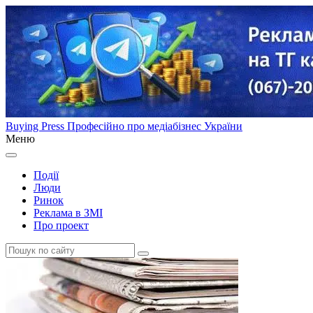
Buying Press
Професійно про медіабізнес України
Меню
Події
Люди
Ринок
Реклама в ЗМІ
Про проект