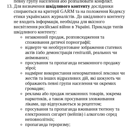
певну групу населення або розпалювати конфлікт.
Для визначення
шкідливого контенту
дослідники
спираються на критерії GARM та на положення Кодексу
етики українських журналістів. До шкідливого контенту
не входить інформація, необхідна для якісного
висвітлення російської війни в Україні. Приклади типів
шкідливого контенту:
незаконний продаж, розповсюдження та
споживання дитячої порнографії;
відверте чи необґрунтоване зображення статевих
актів і/або демонстрація геніталій, реальних чи
анімованих;
просування та пропаганда незаконного продажу
зброї;
надмірне використання ненормативної лексики чи
жестів та інших відразливих дій, які шокують чи
ображають певні групи населення чи окремих
громадян;
реклама або продаж незаконних товарів, зокрема
наркотиків, а також просування зловживання
ліками, що відпускаються за рецептом;
просування та пропаганда вживання тютюну та
електронних сигарет (вейпів) і алкоголю серед
неповнолітніх;
пропаганда тероризму;