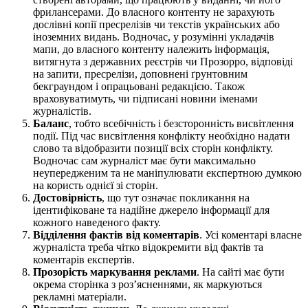
фрилансерами. До власного контенту не зарахують
дослівні копії пресрелізів чи текстів українських або
іноземних видань. Водночас, у розумінні укладачів
мапи, до власного контенту належить інформація,
витягнута з державних реєстрів чи Прозорро, відповіді
на запити, пресрелізи, доповнені ґрунтовним
бекграундом і опрацьовані редакцією. Також
враховуватимуть, чи підписані новини іменами
журналістів.
Баланс
, тобто всебічність і безсторонність висвітлення
події. Під час висвітлення конфлікту необхідно надати
слово та відобразити позиції всіх сторін конфлікту.
Водночас сам журналіст має бути максимально
неупередженим та не маніпулювати експертною думкою
на користь однієї зі сторін.
Достовірність
, що тут означає покликання на
ідентифіковане та надійне джерело інформації для
кожного наведеного факту.
Відділення фактів від коментарів
. Усі коментарі власне
журналіста треба чітко відокремити від фактів та
коментарів експертів.
Прозорість маркування реклами
. На сайті має бути
окрема сторінка з роз’ясненнями, як маркуються
рекламні матеріали.