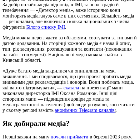
За добір онлайн-медіа відповідав ІМІ, за аналіз радіо й
телебачення — «Детектор медіа», адже історично вони
моніторять медіагалузь саме в цих сегментах. Більшість медіа
— регіональні, але включили і кілька національних з числа
фігурантів
Білого списку ІМІ
.
Медіа можна переглядати за областями, сортувати за типами й
датою додавання. На сторінці кожного медіа є назва й опис,
тип, рік заснування, розташування та контакти (покликання
на сайт і соцмережі). Національні медіа можна знайти в
Київській області.
«Дуже багато медіа закрилися чи опинилися на межі
виживання. І ми сподіваємося, що цей проєкт зробить медіа
видимими для рекламодавців і донорів. Вони побачать медіа,
які варто підтримувати», —
сказала
на презентації мапи
виконавча директорка ІМІ Оксана Романюк. Інші цілі
створення мапи — підвищення довіри до медіа та
медіаграмотності населення (щоб люди розуміли, кого читати
у своєму регіоні замість
анонімних Telegram-каналів
).
Як добирали медіа?
Перші заявки на мапу
почали приймати
в березні 2023 року.