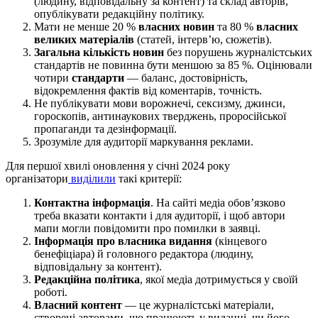
(людину, відповідальну за контент) та склад авторів,
опублікувати редакційну політику.
Мати не менше 20 %
власних новин
та 80 %
власних
великих матеріалів
(статей, інтерв’ю, сюжетів).
Загальна кількість новин
без порушень журналістських
стандартів не повинна бути меншою за 85 %. Оцінювали
чотири
стандарти
— баланс, достовірність,
відокремлення фактів від коментарів, точність.
Не публікувати мови ворожнечі, сексизму, джинси,
гороскопів, антинаукових тверджень, проросійської
пропаганди та дезінформації.
Зрозуміле для аудиторії маркування реклами.
Для першої хвилі оновлення у січні 2024 року
організатори
виділили
такі критерії:
Контактна інформація
. На сайті медіа обов’язково
треба вказати контакти і для аудиторії, і щоб автори
мапи могли повідомити про помилки в заявці.
Інформація про власника видання
(кінцевого
бенефіціара) й головного редактора (людину,
відповідальну за контент).
Редакційна політика
, якої медіа дотримується у своїй
роботі.
Власний контент
— це журналістські матеріали,
створені авторами, що працюють у виданні, чи його