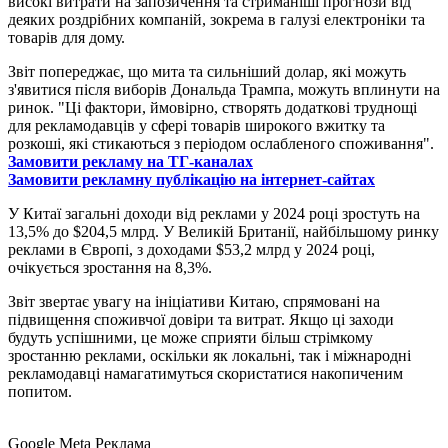
високі витрати на запозичення та стриманіші прогнози від
деяких роздрібних компаній, зокрема в галузі електроніки та
товарів для дому.
Звіт попереджає, що мита та сильніший долар, які можуть
з'явитися після виборів Дональда Трампа, можуть вплинути на
ринок. "Ці фактори, ймовірно, створять додаткові труднощі
для рекламодавців у сфері товарів широкого вжитку та
розкоші, які стикаються з періодом ослабленого споживання".
Замовити рекламу на ТГ-каналах
Замовити рекламну публікацію на інтернет-сайтах
У Китаї загальні доходи від реклами у 2024 році зростуть на
13,5% до $204,5 млрд. У Великій Британії, найбільшому ринку
реклами в Європі, з доходами $53,2 млрд у 2024 році,
очікується зростання на 8,3%.
Звіт звертає увагу на ініціативи Китаю, спрямовані на
підвищення споживчої довіри та витрат. Якщо ці заходи
будуть успішними, це може сприяти більш стрімкому
зростанню реклами, оскільки як локальні, так і міжнародні
рекламодавці намагатимуться скористатися накопиченим
попитом.
Google
Meta
Реклама