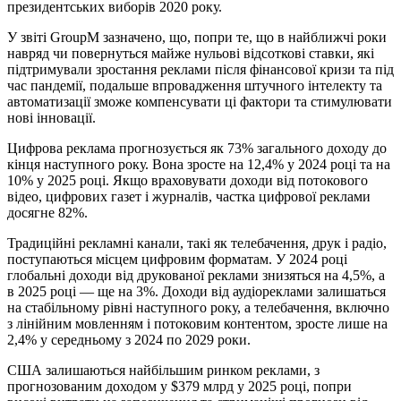
президентських виборів 2020 року.
У звіті GroupM зазначено, що, попри те, що в найближчі роки
навряд чи повернуться майже нульові відсоткові ставки, які
підтримували зростання реклами після фінансової кризи та під
час пандемії, подальше впровадження штучного інтелекту та
автоматизації зможе компенсувати ці фактори та стимулювати
нові інновації.
Цифрова реклама прогнозується як 73% загального доходу до
кінця наступного року. Вона зросте на 12,4% у 2024 році та на
10% у 2025 році. Якщо враховувати доходи від потокового
відео, цифрових газет і журналів, частка цифрової реклами
досягне 82%.
Традиційні рекламні канали, такі як телебачення, друк і радіо,
поступаються місцем цифровим форматам. У 2024 році
глобальні доходи від друкованої реклами знизяться на 4,5%, а
в 2025 році — ще на 3%. Доходи від аудіореклами залишаться
на стабільному рівні наступного року, а телебачення, включно
з лінійним мовленням і потоковим контентом, зросте лише на
2,4% у середньому з 2024 по 2029 роки.
США залишаються найбільшим ринком реклами, з
прогнозованим доходом у $379 млрд у 2025 році, попри