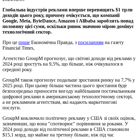
Глобальна індустрія реклами вперше перевищить $1 трлн
доходів цього року, причому очікується, що компанії
Google, Meta, ByteDance, Amazon і Alibaba зароблять понад
половину цієї суми, оскільки ринок значною мірою домінує
технологічний сектор.
Про це
пише
Економічна Правда, з
посиланням
на газету
Financial Times,
Агентство GroupM прогнозує, що світові доходи від реклами у
2024 році зростуть на 9,5%, що більше, ніж очікувалося в
середині року.
GroupM також прогнозує подальше зростання ринку на 7,7% у
2025 році. При цьому більша частина цього зростання буде
безпосередньо приносити вигоду найбільшим постачальникам
цифрової реклами в американському технологічному секторі,
а не рекламним агентствам, які надають маркетингові
послуги.
GroupM виключило політичну рекламу у США зі своїх оцінок,
зазначивши, що вона "спотворює" порівняння за роками. У
2024 році доходи від політичної реклами в США становили
$15,1 млрд, що майже на третину більше, ніж під час