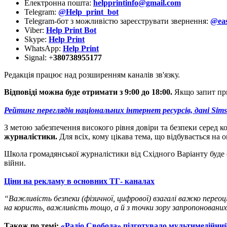
Електронна пошта:
helpprintinfo@gmail.com
Telegram:
@Help_print_bot
Telegram-бот з можливістю зареєструвати звернення:
@eas
Viber:
Help Print Bot
Skype:
Help Print
WhatsApp:
Help Print
Signal: +
380738955177
Редакція працює над розширенням каналів зв'язку.
Відповіді можна буде отримати з 9:00 до 18:00.
Якщо запит пр
Рейтинг переглядів національних інтернет ресурсів, дані Sims
З метою забезпечення високого рівня довіри та безпеки серед ко
журналістики.
Для всіх, кому цікава тема, що відбувається на
Школа громадянської журналістики від Східного Варіанту буде 
війни.
Ціни на рекламу в основних ТГ- каналах
“Важливість безпеки (фізичної, цифрової) взагалі важко перео
на користь, важливість тощо, а й з точки зору запропонованих 
Також по темі:
«Радіо Свобода» підготувало мультимедійний 