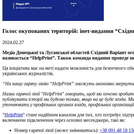
Голос окупованих територій: інет-видання “Східн
2024.02.27
Медіа Донецької та Луганської областей Східний Варіант ог
називається “HelpPrint”. Також команда видання проведе низ
Ця ініціатива має на меті надати можливість для безпечного об
українських журналістів.
“На нашу гарячу лінію “HelpPrint” зможуть анонімно звернути
Назва гарячої лінії "HelpPrint" говорить, щоб ми хочемо зроб
публікувати історії ми будемо тільки, якщо на це буде
згода. М
уточнювати у профільних органах влади, профільних організацій
“
HelpPrint
” стане надійним каналом для тих, хто потребує підтр
включаючи підключення через основні месенджери, такі як:
Номер гарячої лінії (
може змінюватись
):
+38 091 48 18 15