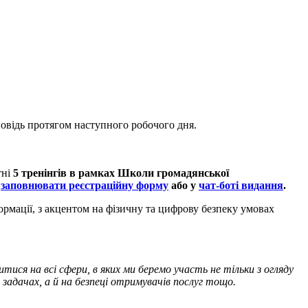
повідь протягом наступного робочого дня.
тні
5 тренінгів в рамках Школи громадянської
ь
заповнювати реєстраційну форму
або у
чат-боті видання
.
ормації, з акцентом на фізичну та цифрову безпеку умовах
итися на всі сфери, в яких ми беремо участь не тільки з огляду
 задачах, а й на безпеці отримувачів послуг тощо.