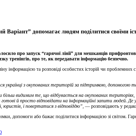
ий Варіант” допомагає людям поділитися своїми іс
олосило про запуск “гарячої лінії” для мешканців прифронто
ку тренінгів, про те, як передавати інформацію безпечно.
міну інформацією та розповіді особистих історій чи проблемних 
ся українці з окупованих територій за підтримкою, допомогою т
ити більш видимим те, що відбувається на окупованих територіях
и готові й просто відповідати на інформаційні запити людей. Де 
, юристів, і повертатися з відповіддю”,
— розповідають у редакц
имки, допомоги або бажає поділитися інформацією зі світом. Гаря
0