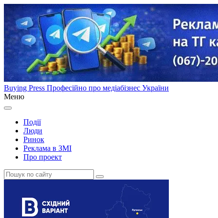
Buying Press
Професійно про медіабізнес України
Меню
Події
Люди
Ринок
Реклама в ЗМІ
Про проект