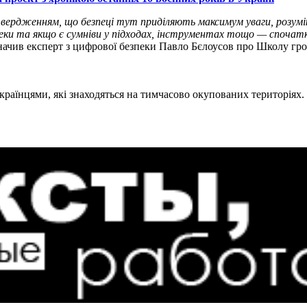
твердженням, що безпеці тут приділяють максимум уваги, розумі
ки та якщо є сумніви у підходах, інструментах тощо — спочат
ачив експерт з цифрової безпеки Павло Бєлоусов про Школу гром
українцями, які знаходяться на тимчасово окупованих територіях