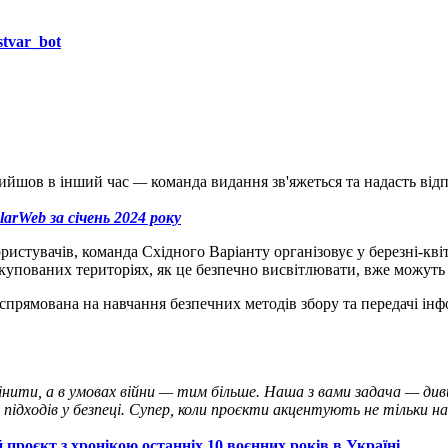
tvar_bot
ийшов в інший час
—
команда видання зв'яжеться та надасть від
larWeb за січень 2024 року
ристувачів, команда Східного Варіанту організовує у березні-кві
 окупованих територіях, як це безпечно висвітлювати, вже можут
спрямована на навчання безпечних методів збору та передачі інф
цінити, а в умовах війни — тим більше. Наша з вами задача —
див
підходів у безпеці. Супер, коли проєкти акцентують не тільки на
проєкт з хронікою останніх 10 воєнних років в Україні