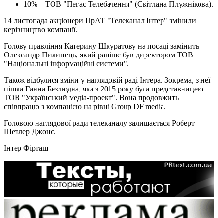
10% – ТОВ "Пегас Телебачення" (Світлана Плужнікова).
14 листопада акціонери ПрАТ "Телеканал Інтер" змінили
керівництво компанії.
Голову правління Катерину Шкуратову на посаді замінить
Олександр Пилипець, який раніше був директором ТОВ
"Національні інформаційні системи".
Також відбулися зміни у наглядовій раді Інтера. Зокрема, з неї
пішла Ганна Безлюдна, яка з 2015 року була представницею
ТОВ "Український медіа-проект". Вона продовжить
співпрацю з компанією на рівні Group DF media.
Головою наглядової ради телеканалу залишається Роберт
Шетлер Джонс.
Інтер
Фірташ