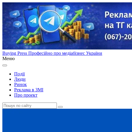
Buying Press
Професійно про медіабізнес України
Меню
Події
Люди
Ринок
Реклама в ЗМІ
Про проект