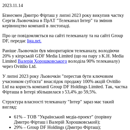
2023.11.14
Бізнесмен Дмитро Фірташ у липні 2023 року викупив частку
Сергія Льовочкіна в ПрАТ "Телеканал Інтер" та змінив
керівництво компанії в листопаді.
Про це повідомляється на сайті телеканалу та на сайті Group
DF, передає
liga.net.
Раніше Льовочкін був міноритарієм телеканалу, володіючи
20% у кіпрській GDF Media Limited (що на пару з K.H. Media
Limited
Валерія Хорошковського
володіла 90% телеканалу)
через Ovitilio Ltd.
У липні 2023 року Льовочкін "перестав бути ключовим
учасником суб'єкта" внаслідок продажу 100% акцій Ovitilio
Ltd на користь компанії Group DF Holdings Limited. Так, частка
Фірташа в Інтері збільшилася з 53,4% до 59,5%.
Структура власності телеканалу "Інтер" зараз має такий
вигляд:
61% – ТОВ "Український медіа-проект" (порівну
Дмитро Фірташ і Валерій Хорошковський);
29% – Group DF Holdings (Дмитро Фірташ);