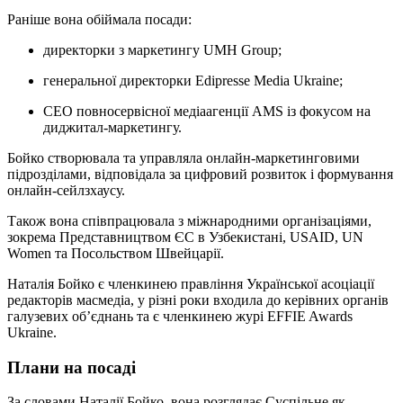
Раніше вона обіймала посади:
директорки з маркетингу UMH Group;
генеральної директорки Edipresse Media Ukraine;
CEO повносервісної медіаагенції AMS із фокусом на
диджитал-маркетингу.
Бойко створювала та управляла онлайн-маркетинговими
підрозділами, відповідала за цифровий розвиток і формування
онлайн-сейлзхаусу.
Також вона співпрацювала з міжнародними організаціями,
зокрема Представництвом ЄС в Узбекистані, USAID, UN
Women та Посольством Швейцарії.
Наталія Бойко є членкинею правління Української асоціації
редакторів масмедіа, у різні роки входила до керівних органів
галузевих об’єднань та є членкинею журі EFFIE Awards
Ukraine.
Плани на посаді
За словами Наталії Бойко, вона розглядає Суспільне як