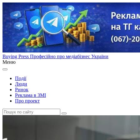
Buying Press
Професійно про медіабізнес України
Меню
Події
Люди
Ринок
Реклама в ЗМІ
Про проект