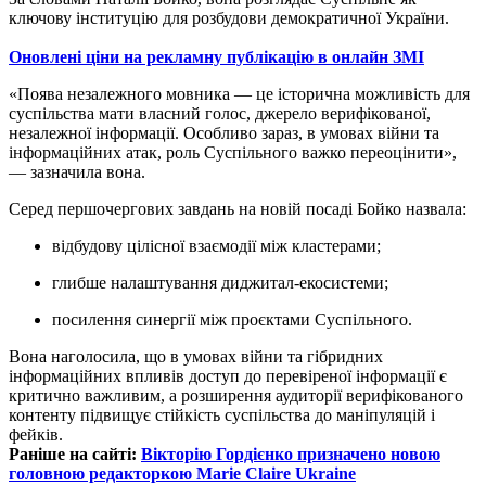
ключову інституцію для розбудови демократичної України.
Оновлені ціни на рекламну публікацію в онлайн ЗМІ
«Поява незалежного мовника — це історична можливість для
суспільства мати власний голос, джерело верифікованої,
незалежної інформації. Особливо зараз, в умовах війни та
інформаційних атак, роль Суспільного важко переоцінити»,
— зазначила вона.
Серед першочергових завдань на новій посаді Бойко назвала:
відбудову цілісної взаємодії між кластерами;
глибше налаштування диджитал-екосистеми;
посилення синергії між проєктами Суспільного.
Вона наголосила, що в умовах війни та гібридних
інформаційних впливів доступ до перевіреної інформації є
критично важливим, а розширення аудиторії верифікованого
контенту підвищує стійкість суспільства до маніпуляцій і
фейків.
Раніше на сайті:
Вікторію Гордієнко призначено новою
головною редакторкою Marie Claire Ukraine