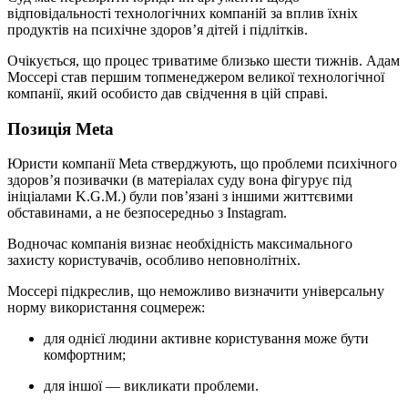
відповідальності технологічних компаній за вплив їхніх
продуктів на психічне здоров’я дітей і підлітків.
Очікується, що процес триватиме близько шести тижнів. Адам
Моссері став першим топменеджером великої технологічної
компанії, який особисто дав свідчення в цій справі.
Позиція Meta
Юристи компанії Meta стверджують, що проблеми психічного
здоров’я позивачки (в матеріалах суду вона фігурує під
ініціалами K.G.M.) були пов’язані з іншими життєвими
обставинами, а не безпосередньо з Instagram.
Водночас компанія визнає необхідність максимального
захисту користувачів, особливо неповнолітніх.
Моссері підкреслив, що неможливо визначити універсальну
норму використання соцмереж:
для однієї людини активне користування може бути
комфортним;
для іншої — викликати проблеми.