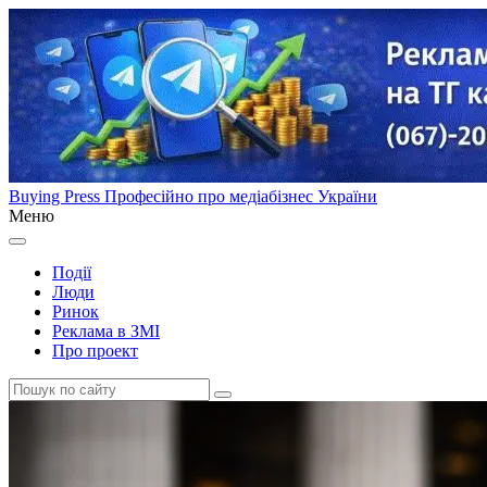
Buying Press
Професійно про медіабізнес України
Меню
Події
Люди
Ринок
Реклама в ЗМІ
Про проект