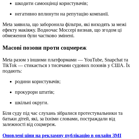
шкодити самооцінці користувачів;
негативно вплинути на репутацію компанії.
Meta заявила, що заборонила фільтри, які виходять за межі
ефекту макіяжу. Водночас Моссері визнав, що згодом ці
обмеження були частково змінені.
Масові позови проти соцмереж
Meta разом з іншими платформами — YouTube, Snapchat та
TikTok — стикається з тисячами судових позовів у США. Їх
подають:
родини користувачів;
прокурори штатів;
шкільні округи.
Біля суду під час слухань зібралися протестувальники та
батьки дітей, які, за їхніми словами, постраждали від
залежності від соцмереж.
Оновлені ціни на рекламну публікацію в онлайн ЗМІ