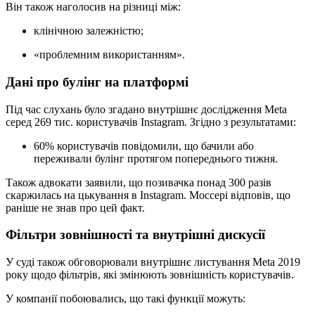
Він також наголосив на різниці між:
клінічною залежністю;
«проблемним використанням».
Дані про булінг на платформі
Під час слухань було згадано внутрішнє дослідження Meta
серед 269 тис. користувачів Instagram. Згідно з результатами:
60% користувачів повідомили, що бачили або
переживали булінг протягом попереднього тижня.
Також адвокати заявили, що позивачка понад 300 разів
скаржилась на цькування в Instagram. Моссері відповів, що
раніше не знав про цей факт.
Фільтри зовнішності та внутрішні дискусії
У суді також обговорювали внутрішнє листування Meta 2019
року щодо фільтрів, які змінюють зовнішність користувачів.
У компанії побоювались, що такі функції можуть: