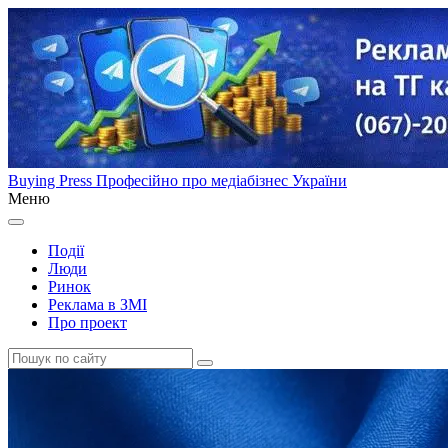
Buying Press
Професійно про медіабізнес України
Меню
Події
Люди
Ринок
Реклама в ЗМІ
Про проект