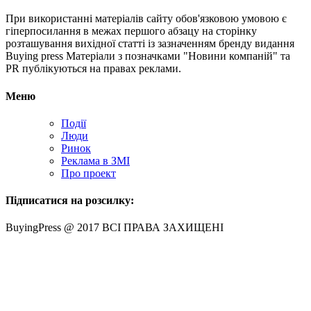
При використанні матеріалів сайту обов'язковою умовою є
гіперпосилання в межах першого абзацу на сторінку
розташування вихідної статті із зазначенням бренду видання
Buying press Матеріали з позначками "Новини компаній" та
PR публікуються на правах реклами.
Меню
Події
Люди
Ринок
Реклама в ЗМІ
Про проект
Підписатися на розсилку:
BuyingPress @ 2017 ВСІ ПРАВА ЗАХИЩЕНІ