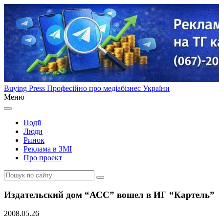
Buying Press
Професійно про медіабізнес України
Меню
Події
Люди
Ринок
Реклама в ЗМІ
Про проект
Издательский дом “АСС” вошел в ИГ “Картель”
2008.05.26