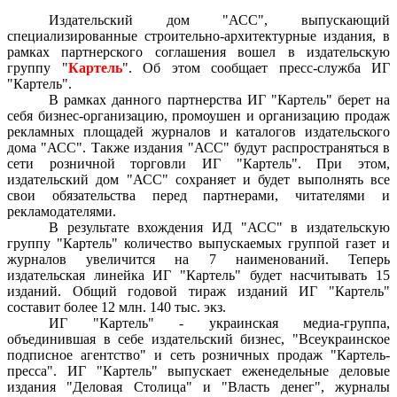
Издательский дом "АСС", выпускающий
специализированные строительно-архитектурные издания, в
рамках партнерского соглашения вошел в издательскую
группу "
Картель
". Об этом сообщает пресс-служба ИГ
"Картель".
В рамках данного партнерства ИГ "Картель" берет на
себя бизнес-организацию, промоушен и организацию продаж
рекламных площадей журналов и каталогов издательского
дома "АСС". Также издания "АСС" будут распространяться в
сети розничной торговли ИГ "Картель". При этом,
издательский дом "АСС" сохраняет и будет выполнять все
свои обязательства перед партнерами, читателями и
рекламодателями.
В результате вхождения ИД "АСС" в издательскую
группу "Картель" количество выпускаемых группой газет и
журналов увеличится на 7 наименований. Теперь
издательская линейка ИГ "Картель" будет насчитывать 15
изданий. Общий годовой тираж изданий ИГ "Картель"
составит более 12 млн. 140 тыс. экз.
ИГ "Картель" - украинская медиа-группа,
объединившая в себе издательский бизнес, "Всеукраинское
подписное агентство" и сеть розничных продаж "Картель-
пресса". ИГ "Картель" выпускает еженедельные деловые
издания "Деловая Столица" и "Власть денег", журналы