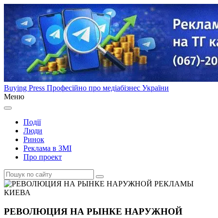
Buying Press
Професійно про медіабізнес України
Меню
Події
Люди
Ринок
Реклама в ЗМІ
Про проект
РЕВОЛЮЦИЯ НА РЫНКЕ НАРУЖНОЙ