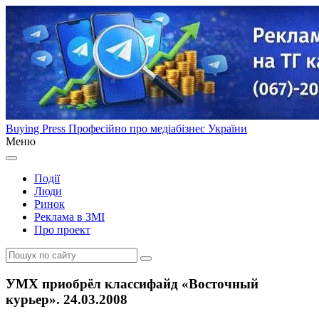
Buying Press
Професійно про медіабізнес України
Меню
Події
Люди
Ринок
Реклама в ЗМІ
Про проект
УМХ приобрёл классифайд «Восточный
курьер». 24.03.2008