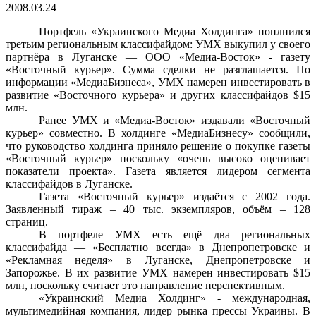
2008.03.24
Портфель «Украинского Медиа Холдинга» поплнился
третьим региональным классифайдом: УМХ выкупил у своего
партнёра в Луганске — ООО «Медиа-Восток» - газету
«Восточный курьер». Сумма сделки не разглашается. По
информации «МедиаБизнеса», УМХ намерен инвестировать в
развитие «Восточного курьера» и других классифайдов $15
млн.
Ранее УМХ и «Медиа-Восток» издавали «Восточный
курьер» совместно. В холдинге «МедиаБизнесу» сообщили,
что руководство холдинга приняло решение о покупке газеты
«Восточный курьер» поскольку «очень высоко оценивает
показатели проекта». Газета является лидером сегмента
классифайдов в Луганске.
Газета «Восточный курьер» издаётся с 2002 года.
Заявленный тираж – 40 тыс. экземпляров, объём – 128
страниц.
В портфеле УМХ есть ещё два региональных
классифайда — «Бесплатно всегда» в Днепропетровске и
«Рекламная неделя» в Луганске, Днепропетровске и
Запорожье. В их развитие УМХ намерен инвестировать $15
млн, поскольку считает это направление перспективным.
«Украинский Медиа Холдинг» - международная,
мультимедийная компания, лидер рынка прессы Украины. В