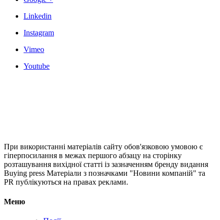
Linkedin
Instagram
Vimeo
Youtube
При використанні матеріалів сайту обов'язковою умовою є
гіперпосилання в межах першого абзацу на сторінку
розташування вихідної статті із зазначенням бренду видання
Buying press Матеріали з позначками "Новини компаній" та
PR публікуються на правах реклами.
Меню