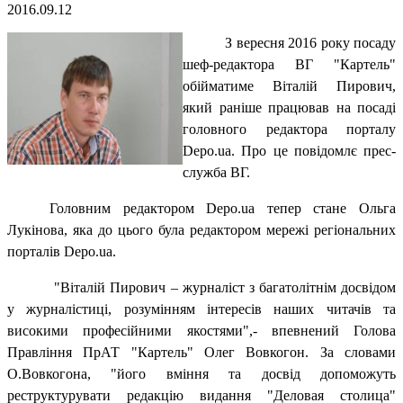
2016.09.12
З вересня 2016 року посаду
шеф-редактора ВГ "Картель"
обійматиме Віталій Пирович,
який раніше працював на посаді
головного редактора порталу
Depo.ua. Про це повідомлє прес-
служба ВГ.
Головним редактором Depo.ua тепер стане Ольга
Лукінова, яка до цього була редактором мережі регіональних
порталів Depo.ua.
"Віталій Пирович – журналіст з багатолітнім досвідом
у журналістиці, розумінням інтересів наших читачів та
високими професійними якостями",- впевнений Голова
Правління ПрАТ "Картель" Олег Вовкогон. За словами
О.Вовкогона, "його вміння та досвід допоможуть
реструктурувати редакцію видання "Деловая столица"