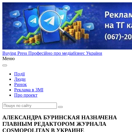
Buying Press
Професійно про медіабізнес України
Меню
Події
Люди
Ринок
Реклама в ЗМІ
Про проект
АЛЕКСАНДРА БУРИНСКАЯ НАЗНАЧЕНА
ГЛАВНЫМ РЕДАКТОРОМ ЖУРНАЛА
COSMOPOLITAN В УКРАИНЕ