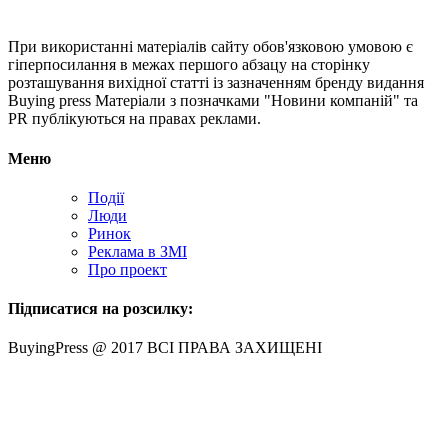
При використанні матеріалів сайту обов'язковою умовою є
гіперпосилання в межах першого абзацу на сторінку
розташування вихідної статті із зазначенням бренду видання
Buying press Матеріали з позначками "Новини компаній" та
PR публікуються на правах реклами.
Меню
Події
Люди
Ринок
Реклама в ЗМІ
Про проект
Підписатися на розсилку:
BuyingPress @ 2017 ВСІ ПРАВА ЗАХИЩЕНІ