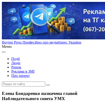
Buying Press
Професійно про медіабізнес України
Меню
Події
Люди
Ринок
Реклама в ЗМІ
Про проект
Елена Бондаренко назначена главой
Наблюдательного совета УМХ