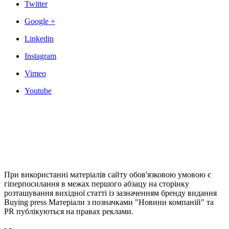
Twitter
Google +
Linkedin
Instagram
Vimeo
Youtube
При використанні матеріалів сайту обов'язковою умовою є
гіперпосилання в межах першого абзацу на сторінку
розташування вихідної статті із зазначенням бренду видання
Buying press Матеріали з позначками "Новини компаній" та
PR публікуються на правах реклами.