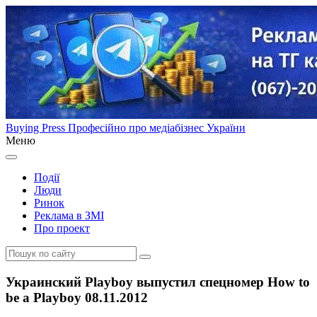
Buying Press
Професійно про медіабізнес України
Меню
Події
Люди
Ринок
Реклама в ЗМІ
Про проект
Украинский Playboy выпустил спецномер How to
be a Playboy 08.11.2012