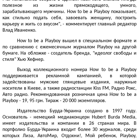
полезное из жизни прямоходящего, умного,
зарабатывающего мужчины. How to be a Playboy показывает,
как стильно подать себя, завоевать женщину, построить
карьеру и жить со вкусом", - комментирует главный редактор
Влад Иваненко.
How to be a Playboy вышел в специальном формате и
по сравнению с ежемесячным журналом Playboy на другой
бумаге. На обложке - создатель бренда, "идеолог свободы и
стиля" Хью Хефнер.
Выход коллекционного номера How to be a Playboy
поддерживается рекламной кампанией, в которой
задействованы мужские глянцевые издания, наружные
носители в Киеве, а также радиостанции Kiss FM, Радио Рокс,
Авто радио. Рекомендованная розничная цена How to be a
Playboy - 19, 95 грн. Тираж - 20 000 экземпляров.
Издательство Бурда-Украина создано в 1997 году.
Основатель - немецкий медиаконцерн Hubert Burda Media,
имеет издательства и компании в 26 странах мира. В
портфолио Бурда-Украина входит более 30 журналов, среди
которых Лиза, АвтоМир, Отдохни!, Мой ребенок, Playboy,