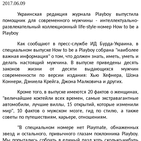
2017.06.09
Украинская редакция журнала Playboy выпустила
помощник для современного мужчины - интеллектуально-
развлекательный коллекционный life-style-номер How to be a
Playboy
Как сообщают в пресс-службе ИД Бурда-Украина, в
специальном выпуске How to be a Playboy собрана "наиболее
важная информация" о том, что должен знать, иметь, уметь и
делать настоящий мужчина. В выпуске приведены десять
законов жизни от десяти выдающихся мужчин
современности по версии издания: Хью Хефнера, Шона
Коннери, Дэниела Крейга, Джона Малковича и других.
Кроме того, в выпуске имеются 20 фактов о женщинах,
"величайшие коктейли всех времен, самые экстравагантные
автомобили, лучшие виллы, 15 открытий, которые изменили
мир", 10 фактов о мужском мозге, гид по стилю, а также
советы по путешествиям, карьере, отношениям.
"В специальном номере нет Playmate, обнаженных
звезд и остального, привычного глазам поклонника Playboy.
Мы попытались собрать в единый пазл хоть сколько-нибудь