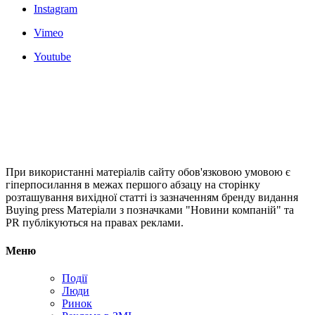
Instagram
Vimeo
Youtube
При використанні матеріалів сайту обов'язковою умовою є
гіперпосилання в межах першого абзацу на сторінку
розташування вихідної статті із зазначенням бренду видання
Buying press Матеріали з позначками "Новини компаній" та
PR публікуються на правах реклами.
Меню
Події
Люди
Ринок