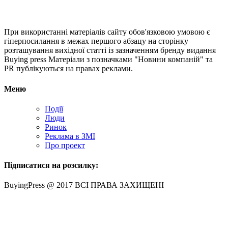
При використанні матеріалів сайту обов'язковою умовою є
гіперпосилання в межах першого абзацу на сторінку
розташування вихідної статті із зазначенням бренду видання
Buying press Матеріали з позначками "Новини компаній" та
PR публікуються на правах реклами.
Меню
Події
Люди
Ринок
Реклама в ЗМІ
Про проект
Підписатися на розсилку:
BuyingPress @ 2017 ВСІ ПРАВА ЗАХИЩЕНІ