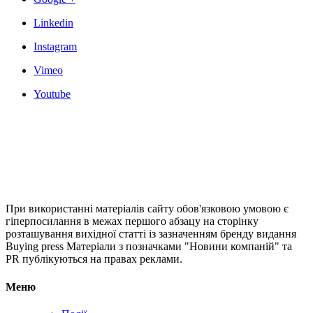
Linkedin
Instagram
Vimeo
Youtube
При використанні матеріалів сайту обов'язковою умовою є
гіперпосилання в межах першого абзацу на сторінку
розташування вихідної статті із зазначенням бренду видання
Buying press Матеріали з позначками "Новини компаній" та
PR публікуються на правах реклами.
Меню