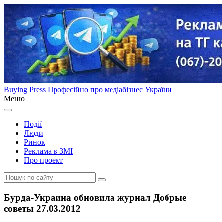
Buying Press
Професійно про медіабізнес України
Меню
Події
Люди
Ринок
Реклама в ЗМІ
Про проект
Бурда-Украина обновила журнал Добрые
советы 27.03.2012