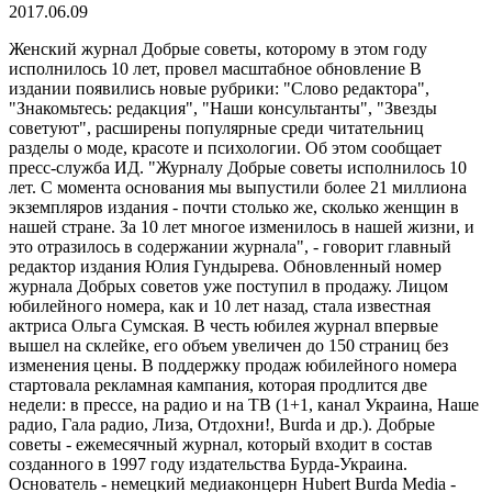
2017.06.09
Женский журнал Добрые советы, которому в этом году
исполнилось 10 лет, провел масштабное обновление В
издании появились новые рубрики: "Слово редактора",
"Знакомьтесь: редакция", "Наши консультанты", "Звезды
советуют", расширены популярные среди читательниц
разделы о моде, красоте и психологии. Об этом сообщает
пресс-служба ИД. "Журналу Добрые советы исполнилось 10
лет. С момента основания мы выпустили более 21 миллиона
экземпляров издания - почти столько же, сколько женщин в
нашей стране. За 10 лет многое изменилось в нашей жизни, и
это отразилось в содержании журнала", - говорит главный
редактор издания Юлия Гундырева. Обновленный номер
журнала Добрых советов уже поступил в продажу. Лицом
юбилейного номера, как и 10 лет назад, стала известная
актриса Ольга Сумская. В честь юбилея журнал впервые
вышел на склейке, его объем увеличен до 150 страниц без
изменения цены. В поддержку продаж юбилейного номера
стартовала рекламная кампания, которая продлится две
недели: в прессе, на радио и на ТВ (1+1, канал Украина, Наше
радио, Гала радио, Лиза, Отдохни!, Burda и др.). Добрые
советы - ежемесячный журнал, который входит в состав
созданного в 1997 году издательства Бурда-Украина.
Основатель - немецкий медиаконцерн Hubert Burda Media -